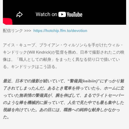
配信リンク >>>
https://hotchip.ffm.to/devotion
アイス・キューブ、ブライアン・ウィルソンらを手がけたウィル・
キンドリック(Will Kindrick)が監督を務め、日本で撮影されたこの映
像は、「職人としての献身」をまったく異なる切り口で描いてい
る。キンドリックはこう語る。
最近、日本での撮影が続いていて、“警備員(keibiin)”にすっかり魅
了されてしまったんだ。あるとき電車を待っていたら、ホームに立
っていた無表情の警備員が、腕を伸ばして、まるでライトセーバー
のような棒を機械的に振っていて、人生で見た中でも最も集中した
視線を向けていた。あの目には、職務への純粋な献身しかなかっ
た。