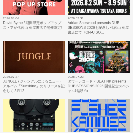
2026.08.04
2026.07.31
David Byrne / 期間限定ポップアップ・
Adrian Sherwood presents DUB
ストアが代官山 蔦屋書店で開催決定!
SESSIONS 2026を記念し 代官山 蔦屋
書店にて〈ON-U SO…
2026.07.27
2026.07.23
JUNGLE / ジャングルによるニュー・
タワーレコード × BEATINK presents
アルバム『Sunshine』のリリースを記
DUB SESSIONS 2026 開催記念スペシ
念して 8月12…
ャル対談! Yo…