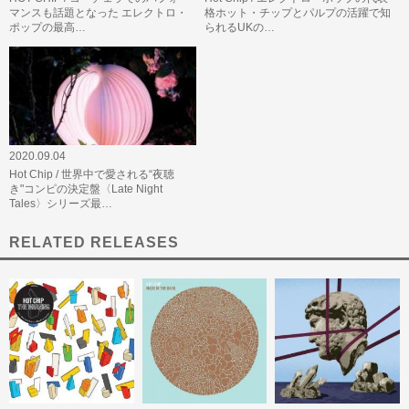
マンスも話題となった エレクトロ・
格ホット・チップとパルプの活躍で知
ポップの最高…
られるUKの…
2020.09.04
Hot Chip / 世界中で愛される“夜聴
き"コンピの決定盤〈Late Night
Tales〉シリーズ最…
RELATED RELEASES