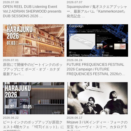
2026.07.08
2026.07.07
OPEN REEL DUB Listening Event
Squarepusher / 鬼才スクエアプッシャ
Vol.2 ADRIAN SHERWOOD presents
ー、最新アルバム『Kammerkonzert』
DUB SESSIONS 2026 …
発売記念 …
2026.07.01
2026.06.24
原宿にて開催中のビートインクのポッ
FUTURE FREQUENCIES FESTIVAL
プアップにて ボーズ・オブ・カナダ
2026 Campaign / FUTURE
最新アルバ…
FREQUENCIES FESTIVAL 2026の…
2026.06.22
2026.06.17
ビートインクのポップアップが原宿ク
Mojave 3 / UKインディー・フォークの
エスト4階カフェ 「YET(イエット)」に
至宝 モハーヴィ・スリー。カタログ 5