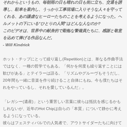
それからというもの、毎朝雨の日も晴れの日も街に立ち、交通を誘
導し、駐車を案内し、うっかり工事現場に入りそうな人々を守って
くれる、あの謙虚なヒーローたちのことを考えるようになった。ヘ
ルメットの下にいる“ひとりの人間”はどんな人なのか?
このビデオは、世界中の献身的で勤勉な警備員たちに、感謝と敬意
を込めて捧げる作品なんだ。
- Will Kindrick
ホット・チップにとって繰り返し(Repetition)とは、単なる作曲手法
ではなく、一種の哲学でもある。「何かを何度も繰り返すことには
歓びがある」とテイラーは語る。「リズムやグルーヴもそうだし、
20年間も一緒に音楽を作り続けること自体にもね。今も僕たちはそ
れをやっているし、それを愛しているんだ」。
「レガシー(遺産)」という重苦しい言葉に彼らは抵抗を感じるかも
しれないが、近年のHot Chipは自らの「本質」について静かに考え
るようになっている。
彼らはフェスティバルでの人気者で、アウトサイダーたちに向けて