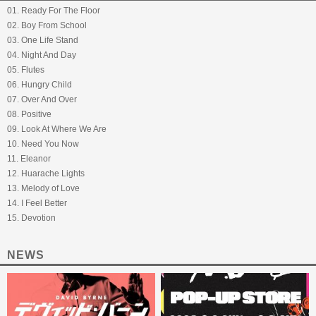
01. Ready For The Floor
02. Boy From School
03. One Life Stand
04. Night And Day
05. Flutes
06. Hungry Child
07. Over And Over
08. Positive
09. Look At Where We Are
10. Need You Now
11. Eleanor
12. Huarache Lights
13. Melody of Love
14. I Feel Better
15. Devotion
NEWS