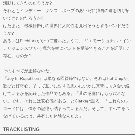
活動してきたのだろうか?
それともインディー、ダンス、ポップのあいだに独自の道を切り拓
いてきたのだろうか?
はたまた、機械仕掛けの世界に人間性を見出そうとするバンドだろ
うか?
あるいはPitchforkがかつて書いたように、「“エモーショナル・イン
テリジェンス”という概念を軸にバンドを構築できることを証明した
存在」なのか?
そのすべてが正解なのだ。
『Joy In Repetition』は単なる回顧録ではない。それはHot Chipが、
歓びと好奇心、そして互いに対する思いにいかに真摯に向き合い続
けているかを記録した作品でもある。「昔の感覚にはもう戻れな
い。でも、それには安心感がある」とClarkeは語る。「これらのレ
コードには、僕らの記憶が詰まっているんだ。そして、すべてをつ
なげているのは、共有した体験なんだよ」
TRACKLISTING