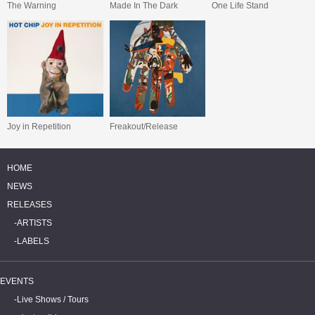
The Warning
Made In The Dark
One Life Stand
Joy in Repetition
Freakout/Release
HOME
NEWS
RELEASES
ARTISTS
LABELS
EVENTS
Live Shows / Tours