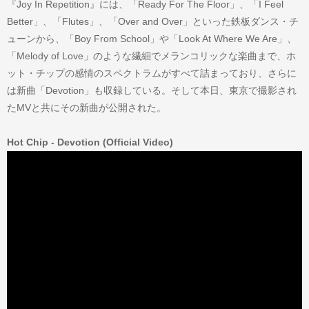
『Joy In Repetition』には、「Ready For The Floor」、「I Feel
Better」、「Flutes」、「Over and Over」といった鉄板ダンス・チ
ューンから、「Boy From School」や「Look At Where We Are」、
「Melody of Love」のような繊細でメランコリックな楽曲まで、ホ
ット・チップの感情のスペクトラムがすべて詰まっており、さらに
は新曲「Devotion」も収録している。そして本日、東京で撮影され
たMVと共にその新曲が公開された。
Hot Chip - Devotion (Official Video)