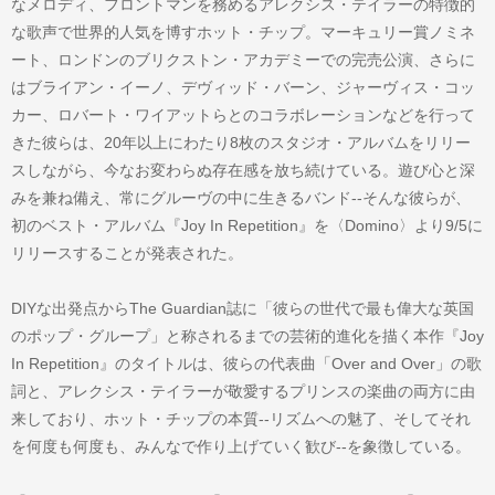
なメロディ、フロントマンを務めるアレクシス・テイラーの特徴的
な歌声で世界的人気を博すホット・チップ。マーキュリー賞ノミネ
ート、ロンドンのブリクストン・アカデミーでの完売公演、さらに
はブライアン・イーノ、デヴィッド・バーン、ジャーヴィス・コッ
カー、ロバート・ワイアットらとのコラボレーションなどを行って
きた彼らは、20年以上にわたり8枚のスタジオ・アルバムをリリー
スしながら、今なお変わらぬ存在感を放ち続けている。遊び心と深
みを兼ね備え、常にグルーヴの中に生きるバンド--そんな彼らが、
初のベスト・アルバム『Joy In Repetition』を〈Domino〉より9/5に
リリースすることが発表された。
DIYな出発点からThe Guardian誌に「彼らの世代で最も偉大な英国
のポップ・グループ」と称されるまでの芸術的進化を描く本作『Joy
In Repetition』のタイトルは、彼らの代表曲「Over and Over」の歌
詞と、アレクシス・テイラーが敬愛するプリンスの楽曲の両方に由
来しており、ホット・チップの本質--リズムへの魅了、そしてそれ
を何度も何度も、みんなで作り上げていく歓び--を象徴している。