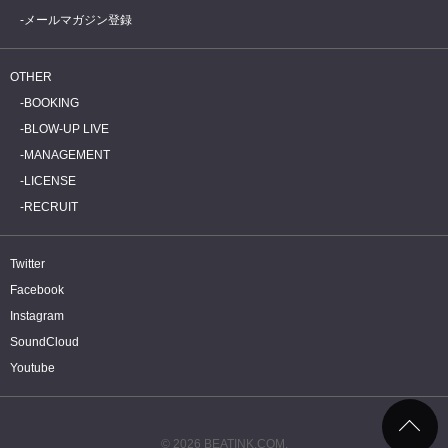
メールマガジン登録
OTHER
BOOKING
BLOW-UP LIVE
MANAGEMENT
LICENSE
RECRUIT
Twitter
Facebook
Instagram
SoundCloud
Youtube
© 2026 BEATINK.COM.