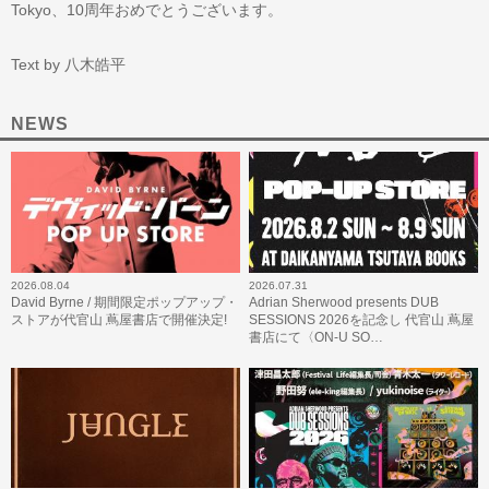
Tokyo、10周年おめでとうございます。
Text by 八木皓平
NEWS
2026.08.04
2026.07.31
David Byrne / 期間限定ポップアップ・
Adrian Sherwood presents DUB
ストアが代官山 蔦屋書店で開催決定!
SESSIONS 2026を記念し 代官山 蔦屋
書店にて〈ON-U SO…