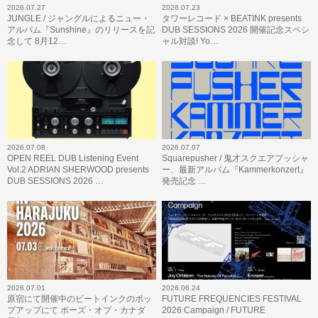
2026.07.27
2026.07.23
JUNGLE / ジャングルによるニュー・
タワーレコード × BEATINK presents
アルバム『Sunshine』のリリースを記
DUB SESSIONS 2026 開催記念スペシ
念して 8月12…
ャル対談! Yo…
2026.07.08
2026.07.07
OPEN REEL DUB Listening Event
Squarepusher / 鬼才スクエアプッシャ
Vol.2 ADRIAN SHERWOOD presents
ー、最新アルバム『Kammerkonzert』
DUB SESSIONS 2026 …
発売記念 …
2026.07.01
2026.06.24
原宿にて開催中のビートインクのポッ
FUTURE FREQUENCIES FESTIVAL
プアップにて ボーズ・オブ・カナダ
2026 Campaign / FUTURE