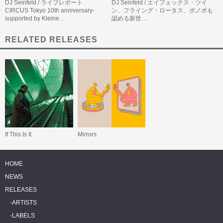
DJ Seinfeld / ライブレポート
DJ Seinfeld / エイフェックス・ツイ
CIRCUS Tokyo 10th anniversary-
ン、フライング・ロータス、ボノボも
supported by Kleine…
認める新世…
RELATED RELEASES
If This Is It
Mirrors
HOME
NEWS
RELEASES
ARTISTS
LABELS