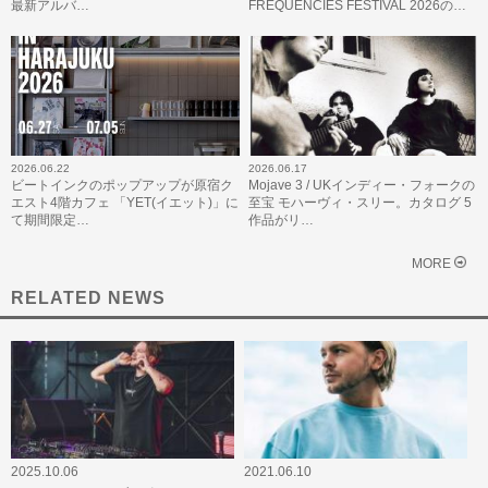
最新アルバ…
FREQUENCIES FESTIVAL 2026の…
2026.06.22
2026.06.17
ビートインクのポップアップが原宿ク
Mojave 3 / UKインディー・フォークの
エスト4階カフェ 「YET(イエット)」に
至宝 モハーヴィ・スリー。カタログ 5
て期間限定…
作品がリ…
MORE
RELATED NEWS
2025.10.06
2021.06.10