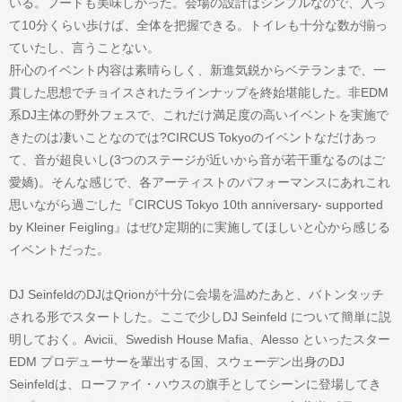
いる。フードも美味しかった。会場の設計はシンプルなので、入っ
て10分くらい歩けば、全体を把握できる。トイレも十分な数が揃っ
ていたし、言うことない。
肝心のイベント内容は素晴らしく、新進気鋭からベテランまで、一
貫した思想でチョイスされたラインナップを終始堪能した。非EDM
系DJ主体の野外フェスで、これだけ満足度の高いイベントを実施で
きたのは凄いことなのでは?CIRCUS Tokyoのイベントなだけあっ
て、音が超良いし(3つのステージが近いから音が若干重なるのはご
愛嬌)。そんな感じで、各アーティストのパフォーマンスにあれこれ
思いながら過ごした『CIRCUS Tokyo 10th anniversary- supported
by Kleiner Feigling』はぜひ定期的に実施してほしいと心から感じる
イベントだった。
DJ SeinfeldのDJはQrionが十分に会場を温めたあと、バトンタッチ
される形でスタートした。ここで少しDJ Seinfeld について簡単に説
明しておく。Avicii、Swedish House Mafia、Alesso といったスター
EDM プロデューサーを輩出する国、スウェーデン出身のDJ
Seinfeldは、ローファイ・ハウスの旗手としてシーンに登場してき