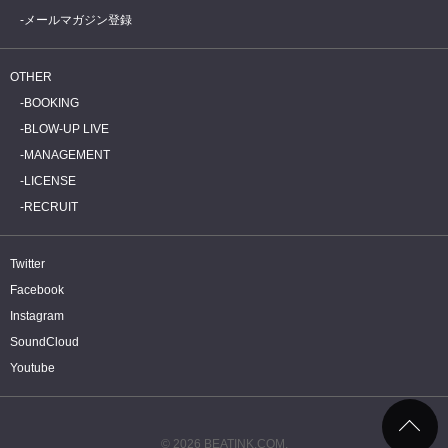
メールマガジン登録
OTHER
BOOKING
BLOW-UP LIVE
MANAGEMENT
LICENSE
RECRUIT
Twitter
Facebook
Instagram
SoundCloud
Youtube
© 2026 BEATINK.COM.