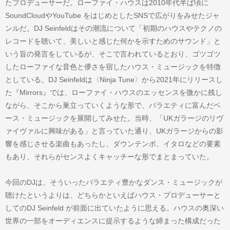
たプロデューサーだ。ローファイ・ハウスは2010年代半ば頃に
SoundCloudやYouTube をはじめとしたSNSで広がりをみせたジャ
ンルだ。DJ Seinfeldはその潮流について「初期のハウスやテクノの
レコードを聴いて、美しいと感じた何かを示すためのサウンド」と
いう旨の発言をしているが、そこで言われているとおり、ゴツゴツ
したローファイな音色と儚さを宿したハウス・ミュージックを特徴
としている。DJ Seinfeldは〈Ninja Tune〉から2021年にリリースし
た『Mirrors』では、ローファイ・ハウスのエッセンスを微かに残し
ながら、そこから巣立っていくような形で、バラエティに富んだベ
ース・ミュージックを展開してみせた。当時、「UKガラージのリヴ
ァイヴァルに興味がある」と言っていた通り、UKガラージからの影
響を感じさせる楽曲もあったし、ダウンテンポ、イタロなどの要素
もあり、それらがセンスよくキャッチーな形でまとまっていた。
今回のDJは、そういったバラエティ豊かなダンス・ミュージックが
聴けたというよりは、どちらかといえばハウス・プロデューサーと
してのDJ Seinfeld が前面に出ていたように思える。ハウスの奥深い
世界の一部をオーディエンスに提示するような締まった構成だった