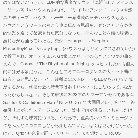
のではないだろうか。EDM的な豪奢なサウンドに近似したメインス
トリーム寄りのハウスもあれば、ゴリゴリのアシッド・ハウスや漆
黒のディープ・ハウス、パーティー感満載のラテンハウスもあり、
ハウスというワードの向こう側に広がる思想を、ダンスという身体
的快楽を通じて啓蒙された気分になった。そんなことを頭の片隅に
感じながら踊っていたら、突然Fred again.. x Skepta x
PlaqueBoyMax「Victory Lap」(ハウスっぽくリミックスされていた)
が投下され、オーディエンスは爆上がり。そのあといくつかの曲を
挟んで、Corona「The Rhythm of the Night」をスピンしたのも個人
的には好印象だった。こんなところでユーロダンスの大ヒット曲に
出会えると思わなかった。終盤にはストレートなEDMをかけてた気
がするから、終盤付近の時間帯はあまりハウスにこだわっていなか
ったかもしれない。そして最後に2023年のサマーアンセムであるDJ
Seinfeld& Confidence Man「Now U Do」で大団円という感じで、終
始盛り上がったステージになった。途中で雨が降ることもあったけ
ど、それすら味方につけるような形で、至高のハウス・ミュージッ
クをみんなニコニコしながら楽しんでいた。ぼくは見かけなかった
けど、Qrionも会場で踊っていたらしい。いい話だ。CIRCUS