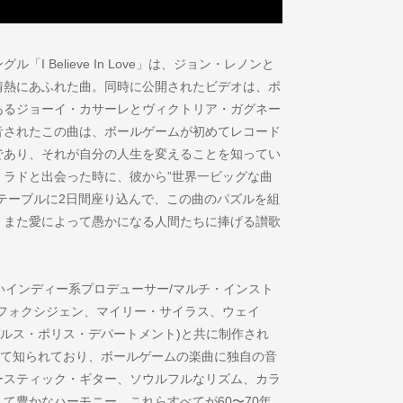
 Believe In Love」は、ジョン・レノンと
情熱にあふれた曲。同時に公開されたビデオは、ボ
あるジョーイ・カサーレとヴィクトリア・ガグネー
音されたこの曲は、ボールゲームが初めてレコード
であり、それが自分の人生を変えることを知ってい
ラドと出会った時に、彼から”世界一ビッグな曲
テーブルに2日間座り込んで、この曲のパズルを組
、また愛によって愚かになる人間たちに捧げる讃歌
』は、評価の高いインディー系プロデューサー/マルチ・インスト
フォクシジェン、マイリー・サイラス、ウェイ
ゼルス・ポリス・デパートメント)と共に制作され
して知られており、ボールゲームの楽曲に独自の音
ースティック・ギター、ソウルフルなリズム、カラ
て豊かなハーモニー、これらすべてが60〜70年