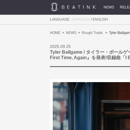
NEWS
RELE
LANGUAGE :
JAPANESE
/
ENGLISH
HOME
NEWS
Rough Trade
Tyler Bal
2025.09.25
Tyler Ballgame / タイラー・ボ
First Time, Again』を発表!収録曲「I 