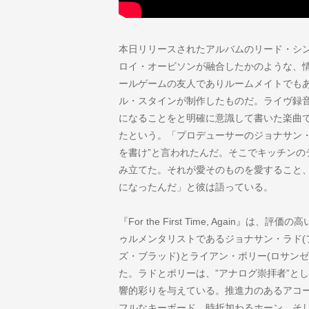
本日リリースされたアルバムのリード・シングル「I
ロイ・オービソンが融合したかのような、
ールゲームの友人でありルームメイトでも
ル・スタインが制作したものだ。ライヴ録
になることをと明確に意識して書いた楽曲
たという。「プロデューサーのジョナサン・
を書け”と言われたんだ。そこでキッチンの
み立てた。それが愛そのものを愛すること
になったんだ」と彼は語っている。
『For the First Time, Again
ゥルメンタリストであるジョナサン・ラド(
ズ・ブラッド)とライアン・ポリー(ロサン
た。ラドとポリーは、”アナログ崇拝者”と
響的彩りを与えている。推進力のあるアコ
フルなキーボード、時折加わるホーン、そし