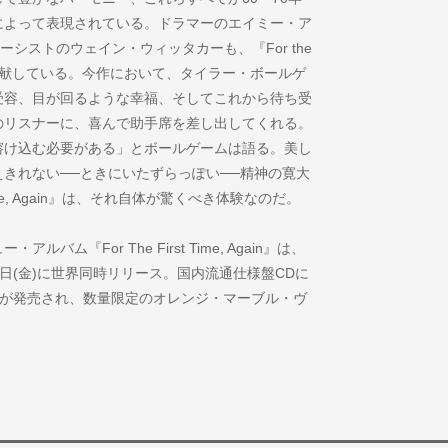
によって表現されている。ドラマーのエイミー・ア
シストのウェイン・ウィッタカーも、『For the
に大きく貢献している。今作において、タイラー・ボールゲ
受容、目が回るような幸福、そしてこれから待ち受
のリスナーに、喜んで助手席を差し出してくれる。
溶け込む必要がある」とボールゲームは語る。美し
きれない──ときにいたずらっぽい──精神の寛大
Time, Again』は、それ自体が驚くべき体験なのだ。
『For The First Time, Again』は、
0日(金)に世界同時リリース。国内流通仕様盤CDに
Pが発売され、数量限定のオレンジ・マーブル・ヴ