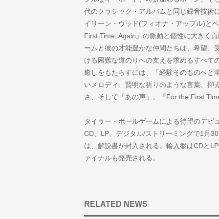
代のクラシック・アルバムと同じ録音技術
イリーン・ウッド(フィオナ・アップル)とベー
First Time, Again』の脈動と個性
ームと彼の才能豊かな仲間たちは、希望、
ける困難な道のりへの支えを求めるすべて
癒しをもたらすには、「経験そのものへと
いメロディ、賢明な祈りのような言葉、抑え
さ、そして「あの声」。『For the First 
タイラー・ボールゲームによる待望のデビュー・アルバム
CD、LP、デジタル/ストリーミングで1月3
は、解説書が封入される。輸入盤はCDとL
ァイナルも発売される。
RELATED NEWS