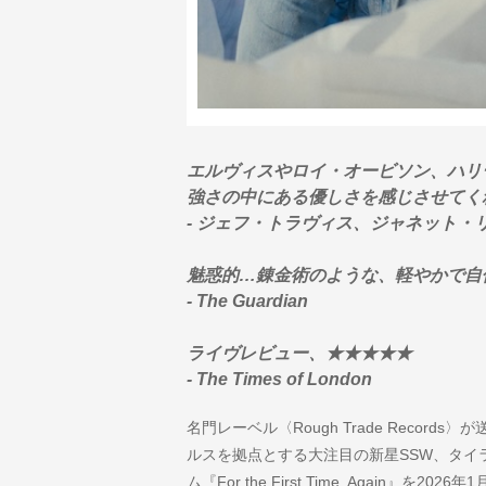
エルヴィスやロイ・オービソン、ハリ
強さの中にある優しさを感じさせてく
- ジェフ・トラヴィス、ジャネット・リー(Ro
魅惑的…錬金術のような、軽やかで自
- The Guardian
ライヴレビュー、★★★★★
- The Times of London
名門レーベル〈Rough Trade Reco
ルスを拠点とする大注目の新星SSW、タイ
ム『For the First Time, Again』