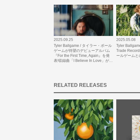
2025.09.25
2025.05.08
Tyler Ballgame / タイラー・ボール
Tyler Ballg
ゲームが待望のデビューアルバム
Trade Re
『For the First Time, Again』を発
ールゲームと
表!収録曲「I Believe In Love」が…
RELATED RELEASES