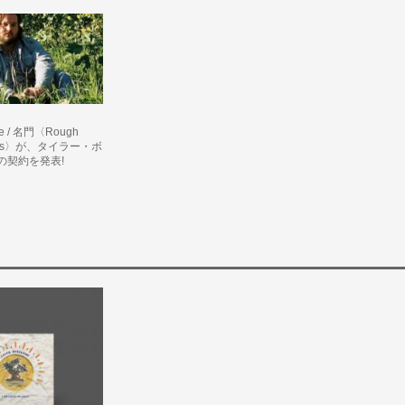
ame / 名門〈Rough
cords〉が、タイラー・ボ
の契約を発表!