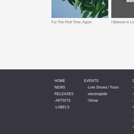
For The First Time, Again
I Believe in L
HOME
EVENTS
NEWS
Live Shows / Tours
RELEASES
electraglide
ARTISTS
Sónar
LABELS