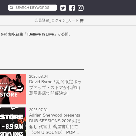
会員登録
_
ログイン
_
カート
』を発表!収録曲「I Believe In Love」が公開。
2026.08.04
David Byrne / 期間限定ポッ
プアップ・ストアが代官山
蔦屋書店で開催決定!
2026.07.31
Adrian Sherwood presents
DUB SESSIONS 2026を記
念し 代官山 蔦屋書店にて
〈ON-U SOUND〉 POP-…