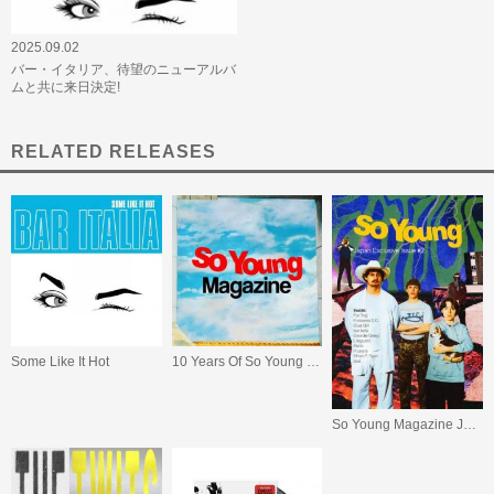
2025.09.02
バー・イタリア、待望のニューアルバ
ムと共に来日決定!
RELATED RELEASES
Some Like It Hot
10 Years Of So Young Magazine(Blue/Green Vinyl)
So Young Magazine Japan Exclusive Issue #2