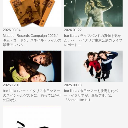
2026.03.04
2026.01.22
Matador Records Campaign 2026 /
bar italia / ライブバンドの真髄を魅せ
キム・ゴードン、スネイル・メイルの
た、バー・イタリア東京公演のライブ
最新アルバム…
レポート…
2025.12.10
2025.09.18
bar italia / バー・イタリア来日ツアー
bar italia / 来日ツアーも決定したバ
のスペシャルゲストに、踊ってばかり
ー・イタリアが、最新アルバム
の国が決…
『Some Like It H…