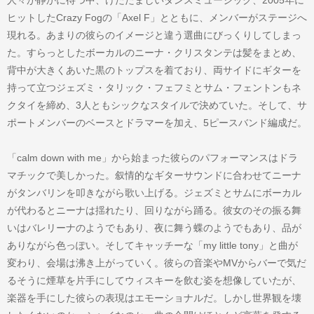
ヒットしたCrazy Fogの「Axel F」とともに、メンバーがステージへ
現れる。あまりの彼らのイメージと違う選曲にびっくりしてしまっ
た。すらっとしたボーカルのニーナ・クリスタンテは髪をまとめ、
背中が大きくあいた黒のトップスを着ており、両サイドにギターを
持って立つジェズミ・タリック・フェフミとサム・フェントンもネ
クタイを締め、3人ともシックなスタイルで決めていた。そして、サ
ポートメンバーのベースとドラマーを加え、5ピースバンド編成だ。
「calm down with me」から始まった彼らのパフォーマンスはドラ
マチックで美しかった。叙情的なギターサウンドに合わせてニーナ
がタンバリンを叩きながら歌い上げる。ジェズミとサムにボーカル
が代わるとニーナは揺れたり、回りながら踊る。彼女のその振る舞
いはバレリーナのようでもあり、夜に舞う蝶のようでもあり、品が
ありながら色っぽい。そしてキャッチーな「my little tony」と曲が
変わり、会場は沸き上がっていく。彼らの音楽やMVからバーで気だ
るそうに煙草を片手にしてウィスキーを飲む姿を想像していたが、
楽器を手にした彼らの表現はエモーショナルだ。しかし世界観を壊