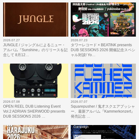
2026.07.27
2026.07.23
JUNGLE / ジャングルによるニュー・
タワーレコード × BEATINK presents
アルバム『Sunshine』のリリースを記
DUB SESSIONS 2026 開催記念スペシ
念して 8月12…
ャル対談! Yo…
2026.07.08
2026.07.07
OPEN REEL DUB Listening Event
Squarepusher / 鬼才スクエアプッシャ
Vol.2 ADRIAN SHERWOOD presents
ー、最新アルバム『Kammerkonzert』
DUB SESSIONS 2026 …
発売記念 …