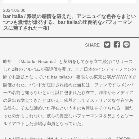
2024.05.30
bar italia / 漆黒の感情を湛えた、アンニュイな色香をまとい
つつも激情が爆発する、bar italiaの圧倒的なパフォーマン
スに魅了された一夜!
SHARE
昨年、〈Matador Records〉と契約をしてから立て続けにリリース
した2枚のアルバムが高評価を受け、ここ日本のインディ・ファンの
間でも話題となっていたbar italiaの一夜限りの東京公演がWWW Xで
開催された。バンドが注目され始めた当初は、ファンですらメンバ
ーの名前も知らないという謎に包まれた存在で、昨年からメディア
の露出も増えてきたとはいえ、依然としてミステリアスな存在であ
る彼ら。そんな謎めいた存在というものも興味をそそられる一因だ
ったのかもしれない。彼らの貴重なパフォーマンスを見ようとソー
ルドアウトした会場は満員となっていた。
人々が静かに待つ中、けたたましいダンスミュージック、2005年に