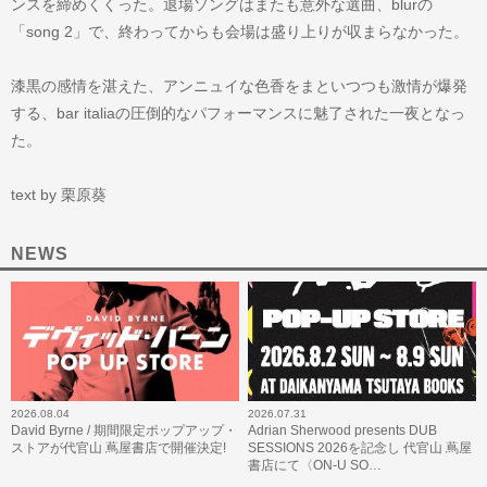
ンスを締めくくった。退場ソングはまたも意外な選曲、blurの
「song 2」で、終わってからも会場は盛り上りが収まらなかった。
漆黒の感情を湛えた、アンニュイな色香をまといつつも激情が爆発
する、bar italiaの圧倒的なパフォーマンスに魅了された一夜となっ
た。
text by 栗原葵
NEWS
2026.08.04
2026.07.31
David Byrne / 期間限定ポップアップ・
Adrian Sherwood presents DUB
ストアが代官山 蔦屋書店で開催決定!
SESSIONS 2026を記念し 代官山 蔦屋
書店にて〈ON-U SO…