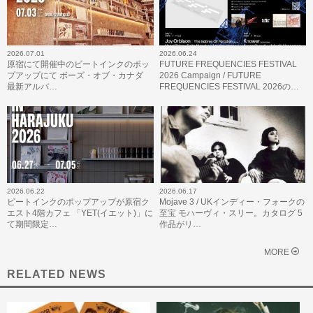
2026.07.01
2026.06.24
原宿にて開催中のビートインクのポッ
FUTURE FREQUENCIES FESTIVAL
プアップにて ボーズ・オブ・カナダ
2026 Campaign / FUTURE
最新アルバ…
FREQUENCIES FESTIVAL 2026の…
2026.06.22
2026.06.17
ビートインクのポップアップが原宿ク
Mojave 3 / UKインディー・フォークの
エスト4階カフェ 「YET(イエット)」に
至宝 モハーヴィ・スリー。カタログ 5
て期間限定…
作品がリ…
MORE
RELATED NEWS