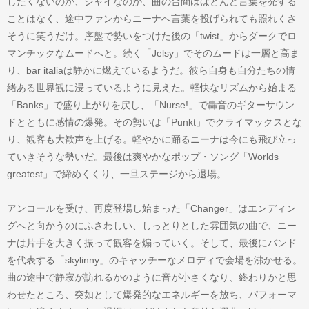
したくないのか、シャイなのか、曲の合間はほとんど言葉を発する
ことはなく、途中ファンからニーナへ言葉を投げられても照れくさ
そうに笑うだけ。序盤で勢いをつけた後の「twist」からダークでロ
マンチックなムードへと。続く「Jelsy」でそのムードは一層と高ま
り、bar italiaは静かに燃えているようだ。彼ら自身も自分たちの情
緒ある世界観に浸っているように見えた。軽快なリズムから始まる
「Banks」で盛り上がりを戻し、「Nurse!」で轟音のギターサウン
ドとともに感情の爆発。その勢いは「Punkt」でクライマックスとな
り、観客も大歓声を上げる。軽やかに踊るニーナは今にも飛び立っ
ていきそうな勢いだ。最後は爽やかなポップ・ソング「Worlds
greatest」で締めくくり、一旦ステージから退場。
アンコールを受け、再度登場し始まった「Changer」はエンディン
グへと向かうのにふさわしい、しっとりとした雰囲気の曲で、ニー
ナは片手を大きく振って観客を煽っていく。そして、最後にバンド
を代表する「skylinny」のキャッチーなメロディで会場を沸かせる。
曲の途中で静寂が訪れるかのように音が小さくなり、終わりかと思
わせたところ、突如として爆発的なエネルギーを放ち、パフォーマ