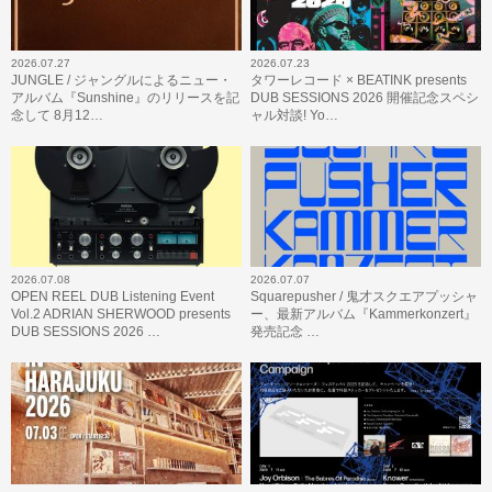
2026.07.27
2026.07.23
JUNGLE / ジャングルによるニュー・
タワーレコード × BEATINK presents
アルバム『Sunshine』のリリースを記
DUB SESSIONS 2026 開催記念スペシ
念して 8月12…
ャル対談! Yo…
2026.07.08
2026.07.07
OPEN REEL DUB Listening Event
Squarepusher / 鬼才スクエアプッシャ
Vol.2 ADRIAN SHERWOOD presents
ー、最新アルバム『Kammerkonzert』
DUB SESSIONS 2026 …
発売記念 …