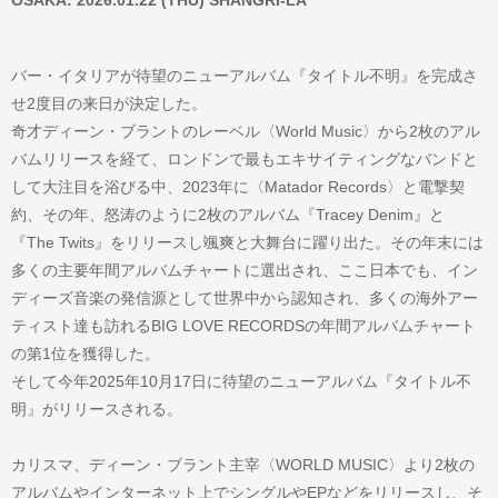
OSAKA: 2026.01.22 (THU) SHANGRI-LA
バー・イタリアが待望のニューアルバム『タイトル不明』を完成さ
せ2度目の来日が決定した。
奇才ディーン・ブラントのレーベル〈World Music〉から2枚のアル
バムリリースを経て、ロンドンで最もエキサイティングなバンドと
して大注目を浴びる中、2023年に〈Matador Records〉と電撃契
約、その年、怒涛のように2枚のアルバム『Tracey Denim』と
『The Twits』をリリースし颯爽と大舞台に躍り出た。その年末には
多くの主要年間アルバムチャートに選出され、ここ日本でも、イン
ディーズ音楽の発信源として世界中から認知され、多くの海外アー
ティスト達も訪れるBIG LOVE RECORDSの年間アルバムチャート
の第1位を獲得した。
そして今年2025年10月17日に待望のニューアルバム『タイトル不
明』がリリースされる。
カリスマ、ディーン・ブラント主宰〈WORLD MUSIC〉より2枚の
アルバムやインターネット上でシングルやEPなどをリリースし、そ