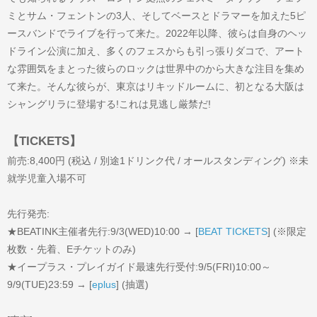
ミとサム・フェントンの3人、そしてベースとドラマーを加えた5ピ
ースバンドでライブを行って来た。2022年以降、彼らは自身のヘッ
ドライン公演に加え、多くのフェスからも引っ張りダコで、アート
な雰囲気をまとった彼らのロックは世界中のから大きな注目を集め
て来た。そんな彼らが、東京はリキッドルームに、初となる大阪は
シャングリラに登場する!これは見逃し厳禁だ!
【TICKETS】
前売:8,400円 (税込 / 別途1ドリンク代 / オールスタンディング) ※未
就学児童入場不可
先行発売:
★BEATINK主催者先行:9/3(WED)10:00 → [
BEAT TICKETS
] (※限定
枚数・先着、Eチケットのみ)
★イープラス・プレイガイド最速先行受付:9/5(FRI)10:00～
9/9(TUE)23:59 → [
eplus
] (抽選)