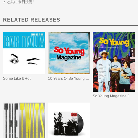
ムと共に来日決定!
RELATED RELEASES
Some Like It Hot
10 Years Of So Young Magazine(Blue/Green Vinyl)
So Young Magazine Japan Exclusive Issue #2