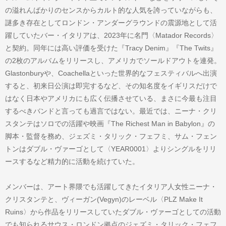
の溢れんばかりのセンスからカルト的な人気を誇っていながらも、
謎多き存在としてロンドン・アンダーグラウンドの震源地として活
躍していたバー・イタリアは、2023年に名門〈Matador Records〉
と契約。同年には高い評価を受けた『Tracy Denim』『The Twits』
の2枚のアルバムをリリースし、アメリカでソールドアウトを連発。
Glastonburyや、Coachellaといった世界的なフェスティバルへ出演
すると、初来日公演は即完するなど、その知名度をイギリスだけで
はなく日本やアメリカにも広く伝播させている、まさに今最も注目
するべきバンドと言っても過言ではない。最近では、ニーナ・クリ
スタンテはソロでの活躍や映画『The Richest Man in Babylon』の
脚本・監督を務め、ジェズミ・タリック・フェフミ、サム・フェン
トンはダブル・ヴァーゴとして〈YEAR0001〉よりシングルをリリ
ースするなど精力的に活動を続けていた。
メンバーは、アート界隈でも活躍してきたイタリア人女性ニーナ・
クリスタンテと、ヴィーガン(Vegyn)のレーベル〈PLZ Make It
Ruins〉から作品をリリースしていたダブル・ヴァーゴとしての活動
でも知られるサウス・ロンドン拠点のジェズミ・タリック・フェフ