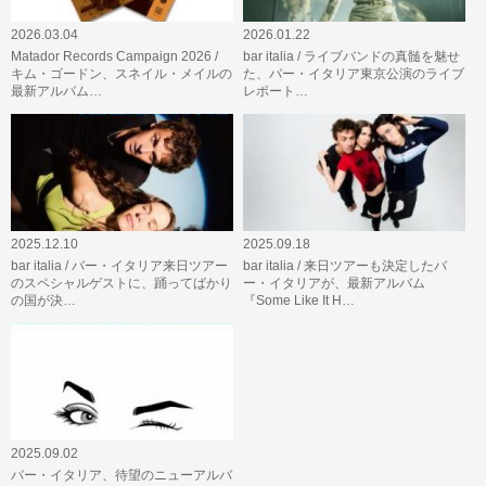
2026.03.04
2026.01.22
Matador Records Campaign 2026 /
bar italia / ライブバンドの真髄を魅せ
キム・ゴードン、スネイル・メイルの
た、バー・イタリア東京公演のライブ
最新アルバム…
レポート…
2025.12.10
2025.09.18
bar italia / バー・イタリア来日ツアー
bar italia / 来日ツアーも決定したバ
のスペシャルゲストに、踊ってばかり
ー・イタリアが、最新アルバム
の国が決…
『Some Like It H…
2025.09.02
バー・イタリア、待望のニューアルバ