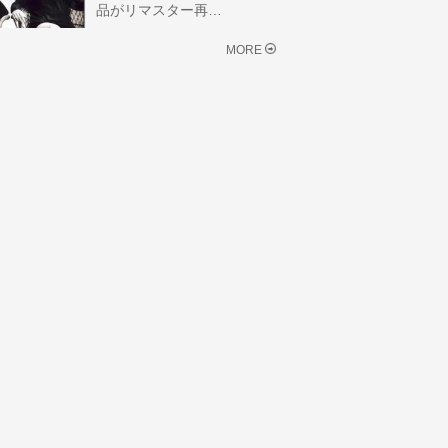
品がリマスター再…
MORE