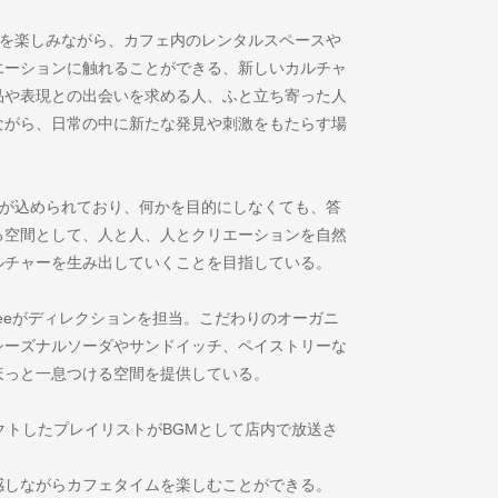
ヒーを楽しみながら、カフェ内のレンタルスペースや
エーションに触れることができる、新しいカルチャ
品や表現との出会いを求める人、ふと立ち寄った人
ながら、日常の中に新たな発見や刺激をもたらす場
意味が込められており、何かを目的にしなくても、答
る空間として、人と人、人とクリエーションを自然
ルチャーを生み出していくことを目指している。
offeeがディレクションを担当。こだわりのオーガニ
シーズナルソーダやサンドイッチ、ペイストリーな
ほっと一息つける空間を提供している。
レクトしたプレイリストがBGMとして店内で放送さ
感しながらカフェタイムを楽しむことができる。