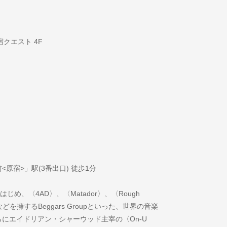
原宿クエスト 4F
原宿>」駅(3番出口) 徒歩1分
〉をはじめ、〈4AD〉、〈Matador〉、〈Rough
ng〉などを擁するBeggars Groupといった、世界の音楽
にエイドリアン・シャーウッド主宰の〈On-U