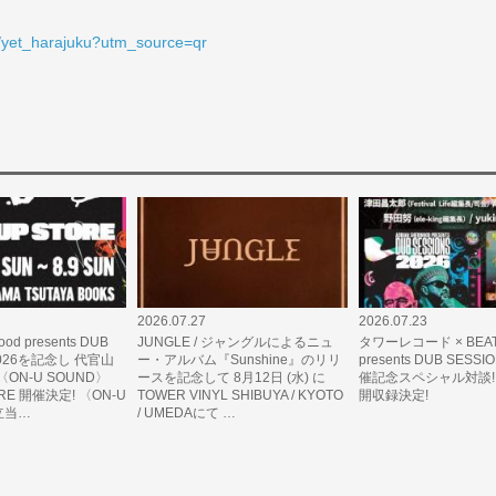
m/yet_harajuku?utm_source=qr
2026.07.27
2026.07.23
ood presents DUB
JUNGLE / ジャングルによるニュ
タワーレコード × BEAT
 2026を記念し 代官山
ー・アルバム『Sunshine』のリリ
presents DUB SESSI
ON-U SOUND〉
ースを記念して 8月12日 (水) に
催記念スペシャル対談! Y
ORE 開催決定! 〈ON-U
TOWER VINYL SHIBUYA / KYOTO
開収録決定!
立当…
/ UMEDAにて …