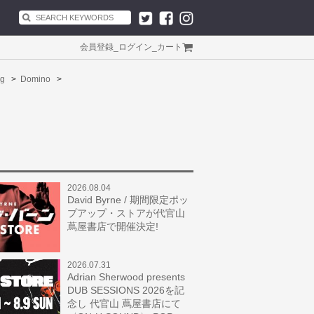
会員登録
_
ログイン
_
カート
g
Domino
2026.08.04
David Byrne / 期間限定ポッ
プアップ・ストアが代官山
蔦屋書店で開催決定!
2026.07.31
Adrian Sherwood presents
DUB SESSIONS 2026を記
念し 代官山 蔦屋書店にて