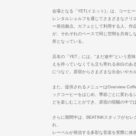
会場となる「YET(イエット)」は、コー
レンタルシェルフを通じてさまざまなクリ
ー発信拠点。カフェとして利用する人、作
が、それぞれのペースで同じ空間を共有し
所となっている。
店名の「YET」には、“まだ途中”という
えを持っていなくても立ち寄れる余白のあ
につなぐ。原宿からさまざまな出会いやカ
また、提供されるメニューはOverview C
ックコーヒーをはじめ、季節ごとに変わる
どを楽しむことができ、原宿の喧騒の中で
さらに期間中は、BEATINKスタッフがセ
れ、
レーベルが発信する多彩な音楽を実際に体