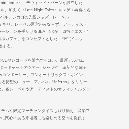
ainfeeder〉、デヴィッド・バーンが設立した
、加えて〈Late Night Tales〉やレゲエ再発の名
重要レーベル、シカゴの先鋭ジャズ・レーベル
本パートナーであり、レーベル運営のみならず、アーティスト
ションを手がけるBEATINKが、原宿クエスト4
ぶカフェ」をコンセプトとした「YET(イエッ
催する。
ルのCDやレコードを販売するほか、最新アルバム
たサンダーキャットのツアーTシャツや、革新的な電子
/コンポーザー、ワンオートリックス・ポイン
る待望のニュー・アルバム『Inferno』をリリー
ツをはじめ、各レーベルやアーティストのオフィシャルグッ
イテムや限定マーチャンダイズも取り揃え、音楽フ
ンに関心のある来場者にも楽しめる空間を提供す