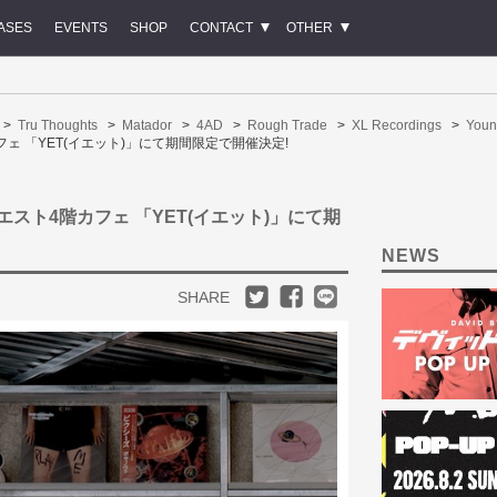
ASES
EVENTS
SHOP
CONTACT
OTHER
Tru Thoughts
Matador
4AD
Rough Trade
XL Recordings
Youn
 「YET(イエット)」にて期間限定で開催決定!
スト4階カフェ 「YET(イエット)」にて期
NEWS
SHARE