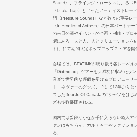
Sound〉、フライング・ロータスによる〈Br
〈Luaka Bop〉といったアーティストレーベル
門〈Pressure Sounds〉など数々の
〈International Anthem〉の日
の来日公演やイベントの企画・制作・プロモー
階にある「人と人、人とクリエーションを結
ト)」にて期間限定ポップアップストアを開
会場では、BEATINKが取り扱う各レーベ
『Distracted』ツアーを大成功に収め
音楽で世界的な評価を受けるプロデューサー
ト・ネヴァーのグッズ、そして13年ぶりとな
スしたBoards Of CanadaのTシャ
ズも多数展開される。
国内では普段なかなか手に入らない輸入ア
ァンはもちろん、カルチャーやファッショ
る。