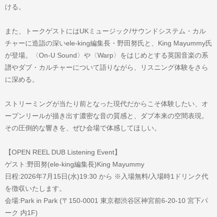
ける。
また、トークゲストにはUKミュージック/サウンドシステム・カル
チャーに造詣の深いele-king編集長・野田努氏と、King Mayummy氏
が登場。〈On-U Sound〉や〈Warp〉をはじめとする英国音楽の系
譜やダブ・カルチャーについて語りながら、リスニング体験をさら
に深める。
ストリーミングが当たり前となった現代だからこそ体験したい、オ
ープンリールが描き出す濃密な音の質感と、ダブ本来の空間表現。
その圧倒的な響きを、ぜひ会場で体感してほしい。
【OPEN REEL DUB Listening Event】
ゲスト:野田努(ele-king編集長)King Mayummy
日程:2026年7月15日(水)19:30 から ※入場無料/入場時1ドリンク代
を徴収いたします。
会場:Park in Park (〒150-0001 東京都渋谷区神宮前6-20-10 宮下パ
ーク 内1F)