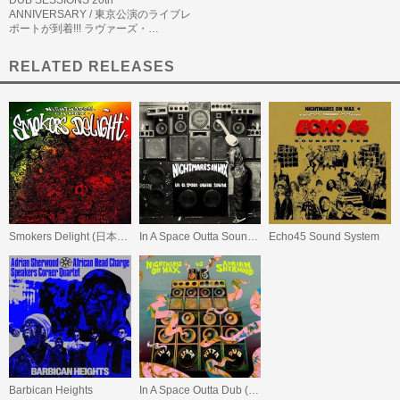
DUB SESSIONS 20th
ANNIVERSARY / 東京公演のライブレ
ポートが到着!!! ラヴァーズ・…
RELATED RELEASES
Smokers Delight (日本語帯付LP)
In A Space Outta Sound (日本語帯付LP)
Echo45 Sound System
Barbican Heights
In A Space Outta Dub (Black Vinyl)