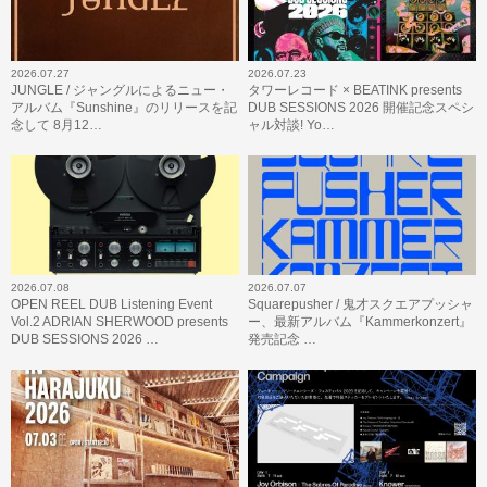
2026.07.27
2026.07.23
JUNGLE / ジャングルによるニュー・
タワーレコード × BEATINK presents
アルバム『Sunshine』のリリースを記
DUB SESSIONS 2026 開催記念スペシ
念して 8月12…
ャル対談! Yo…
2026.07.08
2026.07.07
OPEN REEL DUB Listening Event
Squarepusher / 鬼才スクエアプッシャ
Vol.2 ADRIAN SHERWOOD presents
ー、最新アルバム『Kammerkonzert』
DUB SESSIONS 2026 …
発売記念 …