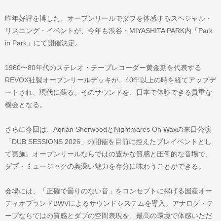
昨年好評を博した、オープンリールでダブを体感するスペシャル・
リスニング・イベントが、今年も渋谷・MIYASHITA PARK内「Park
in Park」にて開催決定。
1960〜80年代のステレオ・テープレコーダー黄金期を代表する
REVOX社製オープンリールデッキが、40年以上の時を経てアップデ
ートされ、現代に蘇る。そのサウンドを、日本で体験できる貴重な
機会となる。
さらに今回は、Adrian SherwoodとNightmares On Waxの来日公演
「DUB SESSIONS 2026」の開催を目前に控えたプレイベントとし
て実施。オープンリールならではの豊かな質感と圧倒的な音場で、
ダブ・ミュージックの奥深い魅力を存分に味わうことができる。
会場には、「正確で曇りのない音」をコンセプトに掲げる国産オー
ディオブランドBWVによるサウンドシステムを導入。アナログ・テ
ープならではの質感とダブの空間表現を、最高の環境で体感いただ