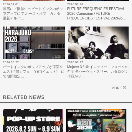
2026.07.01
2026.06.24
原宿にて開催中のビートインクのポッ
FUTURE FREQUENCIES FESTIVAL
プアップにて ボーズ・オブ・カナダ
2026 Campaign / FUTURE
最新アルバ…
FREQUENCIES FESTIVAL 2026の…
2026.06.22
2026.06.17
ビートインクのポップアップが原宿ク
Mojave 3 / UKインディー・フォークの
エスト4階カフェ 「YET(イエット)」に
至宝 モハーヴィ・スリー。カタログ 5
て期間限定…
作品がリ…
MORE
RELATED NEWS