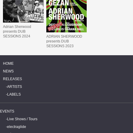
Adrian Sherwood
presents DUB
SESSIONS 2024
ADRIAN SHERWOOD
presents DUB
SESSIONS 2023
featuring AFRICAN
HEAD CHARGE &
GEZAN
HOME
NEWS
RELEASES
ARTISTS
LABELS
EVENTS
Live Shows / Tours
electraglide