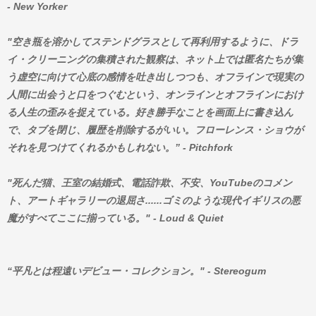
- New Yorker
"空き瓶を溶かしてステンドグラスとして再利用するように、ドラ
イ・クリーニングの集積された観察は、ネット上では匿名たちが集
う虚空に向けて心底の感情を吐き出しつつも、オフラインで現実の
人間に出会うと口をつぐむという、オンラインとオフラインにおけ
る人生の歪みを捉えている。好き勝手なことを画面上に書き込ん
で、タブを閉じ、履歴を削除するがいい。フローレンス・ショウが
それを見つけてくれるかもしれない。” - Pitchfork
"死んだ猫、王室の結婚式、電話詐欺、不安、YouTubeのコメン
ト、アートギャラリーの退屈さ......ゴミのような現代イギリスの悪
魔がすべてここに揃っている。" - Loud & Quiet
“平凡とは程遠いデビュー・コレクション。" - Stereogum