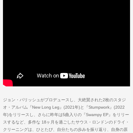
ジョン・パリッシュがプロデュースし、大絶賛された2枚のスタジ
オ・アルバム『New Long Leg』(2021年)と『Stumpwork』(2022
年)をリリースし、さらに昨年は5曲入りの『Swampy EP』をリリー
スするなど、多作な 18ヶ月を過ごしたサウス・ロンドンのドライ・
クリーニングは、ひとたび、自分たちの歩みを振り返り、自身の原