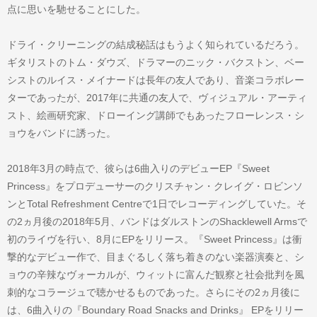
点に思いを馳せることにした。
ドライ・クリーニングの結成秘話はもうよく知られているだろう。
ギタリストのトム・ダウズ、ドラマーのニック・バクストン、ベー
シストのルイス・メイナードは長年の友人であり、音楽コラボレー
ターであったが、2017年に共通の友人で、ヴィジュアル・アーティ
スト、絵画研究家、ドローイング講師でもあったフローレンス・シ
ョウをバンドに誘った。
2018年3月の時点で、彼らは6曲入りのデビューEP『Sweet
Princess』をプロデューサーのクリスチャン・クレイグ・ロビンソ
ンとTotal Refreshment Centreで1日でレコーディングしていた。そ
の2ヵ月後の2018年5月、バンドはダルストンのShacklewell Armsで
初のライヴを行い、8月にEPをリリース。『Sweet Princess』は衝
撃的なデビュー作で、目まぐるしく落ち着きのない楽器演奏と、シ
ョウの辛辣なヴォーカルが、ウィットに富んだ観察と社会批判を風
刺的なコラージュで聴かせるものであった。さらにその2ヵ月後に
は、6曲入りの『Boundary Road Snacks and Drinks』 EPをリリー