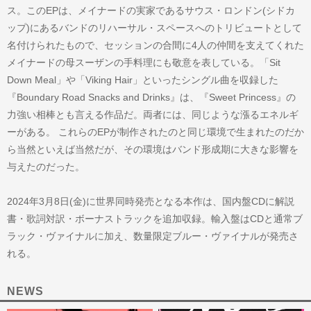
ス。このEPは、メイナードの実家であるサウス・ロンドン(シドカ
ップ)にあるバンドのリハーサル・スペースへのトリビュートとして
名付けられたもので、セッションの合間に4人の仲間を支えてくれた
メイナードの母スーザンの手料理にも敬意を表している。「Sit
Down Meal」や「Viking Hair」といったシングル曲を収録した
『Boundary Road Snacks and Drinks』は、『Sweet Princess』の
力強い相棒とも言える作品だ。両者には、同じような漲るエネルギ
ーがある。 これらのEPが制作されたのと同じ環境で生まれたのだか
ら当然といえば当然だが、その環境はバンド形成期に大きな影響を
与えたのだった。
2024年3月8日(金)に世界同時発売となる本作は、国内盤CDに解説
書・歌詞対訳・ボーナストラックを追加収録。輸入盤はCDと通常ブ
ラック・ヴァイナルに加え、数量限定ブルー・ヴァイナルが発売さ
れる。
NEWS