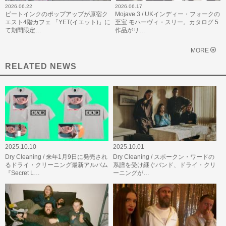
2026.06.22
2026.06.17
ビートインクのポップアップが原宿ク
Mojave 3 / UKインディー・フォークの
エスト4階カフェ 「YET(イエット)」に
至宝 モハーヴィ・スリー。カタログ 5
て期間限定…
作品がリ…
MORE
RELATED NEWS
2025.10.10
2025.10.01
Dry Cleaning / 来年1月9日に発売され
Dry Cleaning / スポークン・ワードの
るドライ・クリーニング最新アルバム
系譜を受け継ぐバンド、ドライ・クリ
『Secret L…
ーニングが…