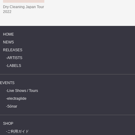
Dry Cleaning Japan Tour
2022
HOME
NEWS
RELEASES
ARTISTS
LABELS
EVENTS
Live Shows / Tours
electraglide
Sónar
SHOP
ご利用ガイド