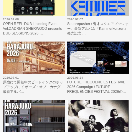
2026.07.08
2026.07.07
OPEN REEL DUB Listening Event
Squarepusher / 鬼才スクエアプッシャ
Vol.2 ADRIAN SHERWOOD presents
ー、最新アルバム『Kammerkonzert』
DUB SESSIONS 2026 …
発売記念 …
2026.07.01
2026.06.24
原宿にて開催中のビートインクのポッ
FUTURE FREQUENCIES FESTIVAL
プアップにて ボーズ・オブ・カナダ
2026 Campaign / FUTURE
最新アルバ…
FREQUENCIES FESTIVAL 2026の…