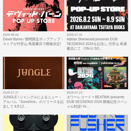
2026.08.04
2026.07.31
David Byrne / 期間限定ポップアップ・
Adrian Sherwood presents DUB
ストアが代官山 蔦屋書店で開催決定!
SESSIONS 2026を記念し 代官山 蔦屋
書店にて〈ON-U SO…
2026.07.27
2026.07.23
JUNGLE / ジャングルによるニュー・
タワーレコード × BEATINK presents
アルバム『Sunshine』のリリースを記
DUB SESSIONS 2026 開催記念スペシ
念して 8月12…
ャル対談! Yo…