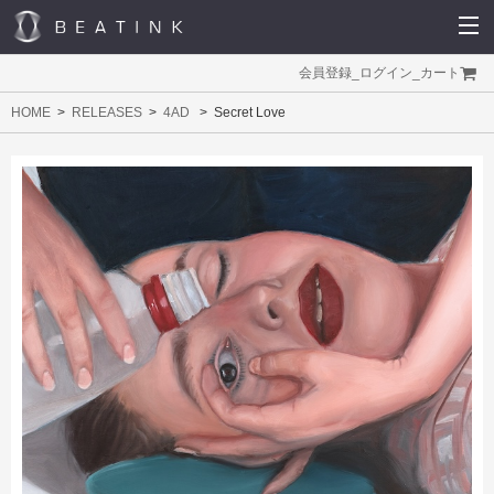
会員登録
_
ログイン
_
カート
HOME
RELEASES
4AD
Secret Love