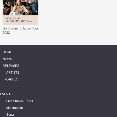
Dry Cleaning Japan Tour
2022
HOME
NEWS
RELEASES
ARTISTS
LABELS
EVENTS
Live Shows / Tours
electraglide
Sónar