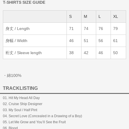
T-SHIRTS SIZE GUIDE
S
M
L
XL
身丈 / Length
71
74
76
79
身幅 / Width
46
51
56
61
裄丈 / Sleeve length
38
42
46
50
・綿100%
TRACKLISTING
01. Hit My Head All Day
02. Cruise Ship Designer
03. My Soul / Half Pint
04. Secret Love (Concealed in a Drawing of a Boy)
05. Let Me Grow and You’ll See the Fruit
06. Blood