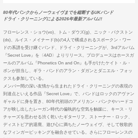
80年代パンクからノーウェイヴまでを縦断するUKバンド
ドライ・クリーニングによる2026年最新アルバム!!
フローレンス・ショウ(vo)、トム・ダウズ(g)、ニック・バクストン
(ds)、ルイス・メイナード(b)の4人で構成されるスポークン・ワー
ドの系譜を受け継ぐバンド、ドライ・クリーニングが、3rdアルバム
『Secret Love』を〈4AD〉よりリリース。プロデュースはホースガ
ールのアルバム『Phonetics On and On』も手がけたケイト・ル・
ボンが担当し、ギラ・バンドのアラン・ダガンとダニエル・フォッ
クスも参加している。
メンバー間の深い友情から生まれたドライ・クリーニングの表現の
到達点といえる作品『Secret Love』で、バンドはロックのアヴァン
ギャルドに身を置き、80年代初頭のアメリカン・パンクやハードコ
アが映し出したレーガン時代の偏執的な空気を触媒に、キース・リ
チャーズを思わせる渋く乾いたギターリフ、ストーナー・ロック、
ディストピア的退廃、遊び心に満ちたノーウェイヴ、そして牧歌的
なフィンガーピッキングを融合させている。さらにフローレンスの