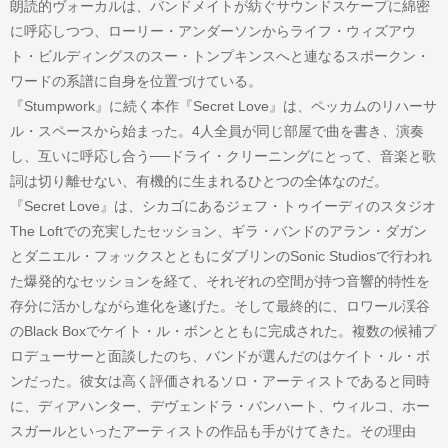
朗読的ヴォーカルは、バンドメイトが紡ぐサウンドスケープに綿密
に呼応しつつ、ローリー・アンダーソンからライフ・ウィズアウ
ト・ビルディングスのスー・トンプキンスへと連なるスポークン・
ワードの系譜に自身を位置づけている。
『Stumpwork』に続く本作『Secret Love』は、ペッカムのリハーサ
ル・スペースから始まった。4人全員が同じ部屋で曲を書き、演奏
し、互いに呼応し合う──ドライ・クリーニングにとって、音楽と歌
詞は切り離せない、有機的に生まれるひとつの全体なのだ。
『Secret Love』は、シカゴにあるジェフ・トゥイーディのスタジオ
The Loftでの充実したセッション、ギラ・バンドのアラン・ダガン
とダニエル・フォックスとともにダブリンのSonic Studiosで行われ
た爆発的なセッションを経て、それぞれの空間が持つ音響的特性を
存分に活かしながら進化を遂げた。そして最終的に、ロワール渓谷
のBlack Boxでケイト・ル・ボンとともに完成された。複数の候補プ
ロデューサーと面談したのち、バンドが選んだのはケイト・ル・ボ
ンだった。彼女は高く評価されるソロ・アーティストであると同時
に、ディアハンター、デヴェンドラ・バンハート、ウィルコ、ホー
スガールといったアーティストの作品も手がけてきた。その理由