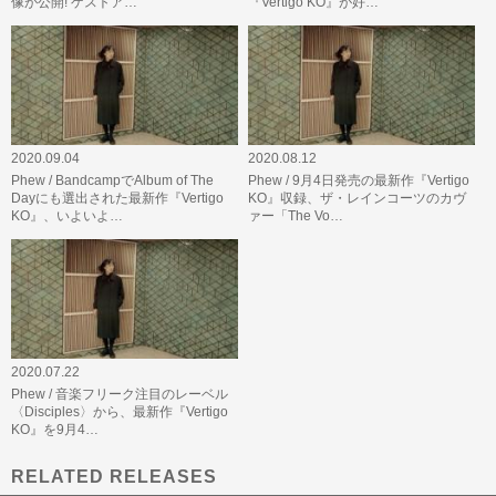
像が公開! ゲストア…
『Vertigo KO』が好…
2020.09.04
2020.08.12
Phew / BandcampでAlbum of The
Phew / 9月4日発売の最新作『Vertigo
Dayにも選出された最新作『Vertigo
KO』収録、ザ・レインコーツのカヴ
KO』、いよいよ…
ァー「The Vo…
2020.07.22
Phew / 音楽フリーク注目のレーベル
〈Disciples〉から、最新作『Vertigo
KO』を9月4…
RELATED RELEASES