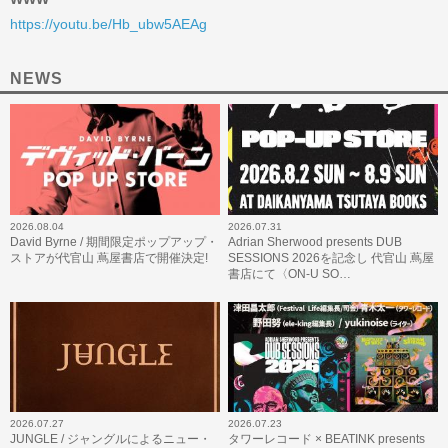
https://youtu.be/Hb_ubw5AEAg
NEWS
2026.08.04
2026.07.31
David Byrne / 期間限定ポップアップ・
Adrian Sherwood presents DUB
ストアが代官山 蔦屋書店で開催決定!
SESSIONS 2026を記念し 代官山 蔦屋
書店にて〈ON-U SO…
2026.07.27
2026.07.23
JUNGLE / ジャングルによるニュー・
タワーレコード × BEATINK presents