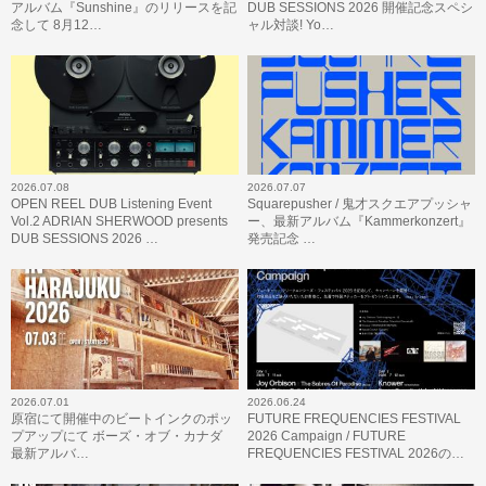
アルバム『Sunshine』のリリースを記
DUB SESSIONS 2026 開催記念スペシ
念して 8月12…
ャル対談! Yo…
2026.07.08
2026.07.07
OPEN REEL DUB Listening Event
Squarepusher / 鬼才スクエアプッシャ
Vol.2 ADRIAN SHERWOOD presents
ー、最新アルバム『Kammerkonzert』
DUB SESSIONS 2026 …
発売記念 …
2026.07.01
2026.06.24
原宿にて開催中のビートインクのポッ
FUTURE FREQUENCIES FESTIVAL
プアップにて ボーズ・オブ・カナダ
2026 Campaign / FUTURE
最新アルバ…
FREQUENCIES FESTIVAL 2026の…