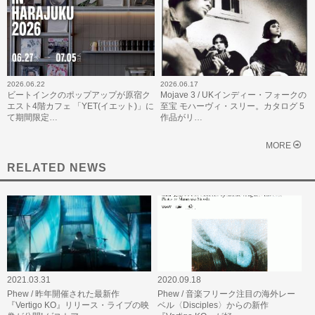
2026.06.22
2026.06.17
ビートインクのポップアップが原宿ク
Mojave 3 / UKインディー・フォークの
エスト4階カフェ 「YET(イエット)」に
至宝 モハーヴィ・スリー。カタログ 5
て期間限定…
作品がリ…
MORE
RELATED NEWS
2021.03.31
2020.09.18
Phew / 昨年開催された最新作
Phew / 音楽フリーク注目の海外レー
『Vertigo KO』リリース・ライブの映
ベル〈Disciples〉からの新作