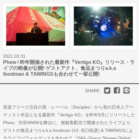
2021.03.31
Phew / 昨年開催された最新作『Vertigo KO』リリース・ラ
イブの映像が公開! ゲストアクト、食品まつりa.k.a
foodman & TAWINGSも合わせて一挙公開!
SHARE
音楽フリーク注目の英・レーベル〈Disciples〉から初の日本人アー
ティスト作品となる最新作『Vertigo KO』を昨年9月にリリースした
Phew。渋谷WWWを舞台に、無観客配信で開催されたライブより、
ゲストの食品まつりa.k.a foodman (VJ: 谷口暁彦) & TAWINGSによ
るライブパフォーマンスも合わせて「DAX -Space Shower Digital