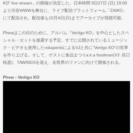
KO" live stream」の開催が決定した。日本時間 9日27日 (日) 19:00
より渋谷WWWを舞台に、ライブ配信プラットフォーム「ZAIKO」
にて配信され、配信後も10月4日(日)までアーカイブが視聴可能。
Phewはこの日のために、アルバム『Vertigo KO』を中心としたスペ
シャル・セットを披露する予定。すでに公開されているミュージッ
ク・ビデオも使用したrokapenisによるVJと共に”Vertigo KO"の世界
を作り上げる。そして、ゲストに食品まつりa.k.a foodman(VJ: 谷口
暁彦)、TAWINGSを迎え、全世界のファンに向けて開催される。
Phew - Vertigo KO