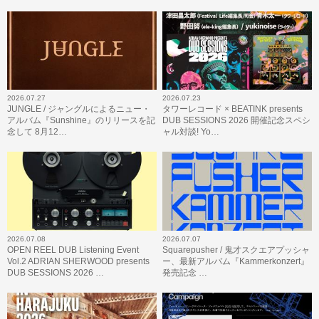
2026.07.27
2026.07.23
JUNGLE / ジャングルによるニュー・
タワーレコード × BEATINK presents
アルバム『Sunshine』のリリースを記
DUB SESSIONS 2026 開催記念スペシ
念して 8月12…
ャル対談! Yo…
2026.07.08
2026.07.07
OPEN REEL DUB Listening Event
Squarepusher / 鬼才スクエアプッシャ
Vol.2 ADRIAN SHERWOOD presents
ー、最新アルバム『Kammerkonzert』
DUB SESSIONS 2026 …
発売記念 …