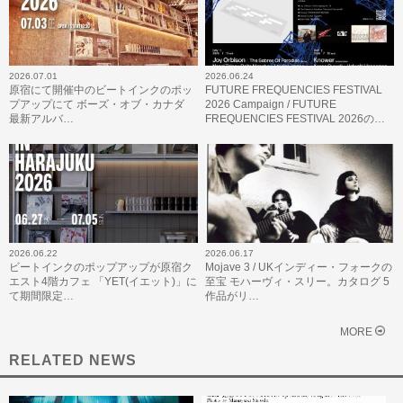
2026.07.01
2026.06.24
原宿にて開催中のビートインクのポッ
FUTURE FREQUENCIES FESTIVAL
プアップにて ボーズ・オブ・カナダ
2026 Campaign / FUTURE
最新アルバ…
FREQUENCIES FESTIVAL 2026の…
2026.06.22
2026.06.17
ビートインクのポップアップが原宿ク
Mojave 3 / UKインディー・フォークの
エスト4階カフェ 「YET(イエット)」に
至宝 モハーヴィ・スリー。カタログ 5
て期間限定…
作品がリ…
MORE
RELATED NEWS