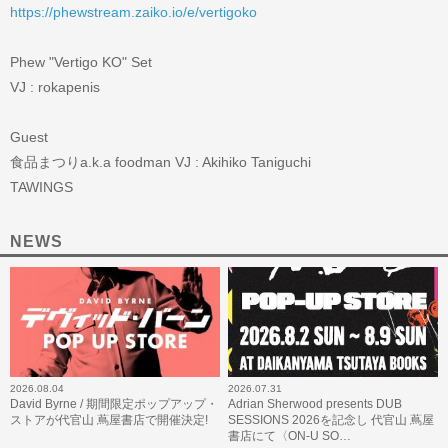
https://phewstream.zaiko.io/e/vertigoko
Phew "Vertigo KO" Set
VJ : rokapenis
Guest
食品まつりa.k.a foodman VJ : Akihiko Taniguchi
TAWINGS
NEWS
2026.08.04
2026.07.31
David Byrne / 期間限定ポップアップ・
Adrian Sherwood presents DUB
ストアが代官山 蔦屋書店で開催決定!
SESSIONS 2026を記念し 代官山 蔦屋
書店にて〈ON-U SO…