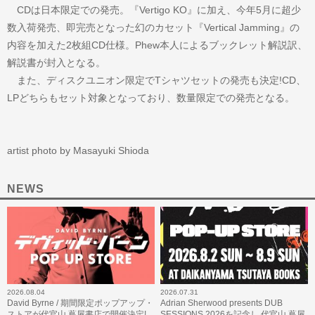
CDは日本限定での発売。『Vertigo KO』に加え、今年5月に超少
数入荷発売、即完売となった幻のカセット『Vertical Jamming』の
内容を加えた2枚組CD仕様。Phew本人によるブックレット解説訳、
解説書が封入となる。
また、ディスクユニオン限定でTシャツセットの発売も決定!CD、
LPどちらもセット対象となっており、数量限定での発売となる。
artist photo by Masayuki Shioda
NEWS
2026.08.04
2026.07.31
David Byrne / 期間限定ポップアップ・
Adrian Sherwood presents DUB
ストアが代官山 蔦屋書店で開催決定!
SESSIONS 2026を記念し 代官山 蔦屋