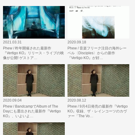
2021.03.31
2020.09.18
Phew / 昨年開催された最新作
Phew / 音楽フリーク注目の海外レー
『Vertigo KO』リリース・ライブの映
ベル〈Disciples〉からの新作
像が公開! ゲストア…
『Vertigo KO』が好…
2020.09.04
2020.08.12
Phew / BandcampでAlbum of The
Phew / 9月4日発売の最新作『Vertigo
Dayにも選出された最新作『Vertigo
KO』収録、ザ・レインコーツのカヴ
KO』、いよいよ…
ァー「The Vo…