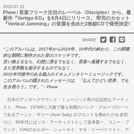
2020.07.22
Phew / 音楽フリーク注目のレーベル〈Disciples〉から、最
新作『Vertigo KO』を9月4日にリリース。 即完のカセット
『Vertical Jamming』の音源を含めた2枚組CDで発売決定!
SHARE
"このアルバムは、2017年から2019年、10年代の終わり、この閉塞
的な期間に制作された音のスケッチです。
言い換えるなら、幻想に浸るでもなく、音楽へ逃避するでもなく、
また世界観を提示するものでもなく、
2010年代後半のある個人のドキュメンタリーミュージックです。
このアルバムの隠されたメッセージは、「なんてひどい世界、でも
生き残ろう」です。” - Phew
日本のアンダーグラウンド・ミュージック界の伝説的なアーティ
スト、Phew。1978年に大阪で最も初期のパンク・グループの一つ
であるアーント・サリー (Aunt Sally) のフロントを務めたのを皮切
りに、80年代にはソロ・アーティストとして坂本龍一、コニー・プ
ランク、CANのホルガー・シューカイ、ヤキ・リーベツァイト、ア