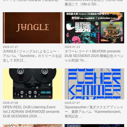
書店にて〈ON-U SO…
2026.07.27
2026.07.23
JUNGLE / ジャングルによるニュー・
タワーレコード × BEATINK presents
アルバム『Sunshine』のリリースを記
DUB SESSIONS 2026 開催記念スペシ
念して 8月12…
ャル対談! Yo…
2026.07.08
2026.07.07
OPEN REEL DUB Listening Event
Squarepusher / 鬼才スクエアプッシャ
Vol.2 ADRIAN SHERWOOD presents
ー、最新アルバム『Kammerkonzert』
DUB SESSIONS 2026 …
発売記念 …