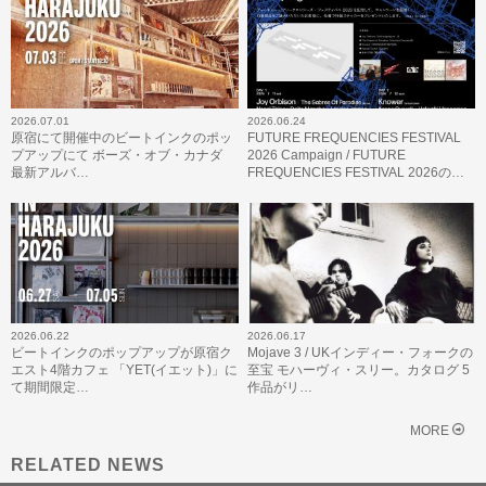
2026.07.01
2026.06.24
原宿にて開催中のビートインクのポッ
FUTURE FREQUENCIES FESTIVAL
プアップにて ボーズ・オブ・カナダ
2026 Campaign / FUTURE
最新アルバ…
FREQUENCIES FESTIVAL 2026の…
2026.06.22
2026.06.17
ビートインクのポップアップが原宿ク
Mojave 3 / UKインディー・フォークの
エスト4階カフェ 「YET(イエット)」に
至宝 モハーヴィ・スリー。カタログ 5
て期間限定…
作品がリ…
MORE
RELATED NEWS