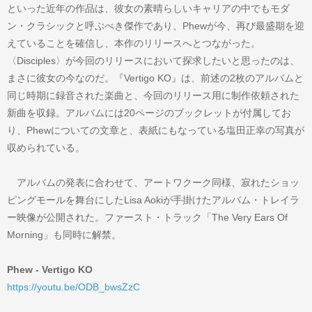
といった近年の作品は、彼女の素晴らしいキャリアの中でもモダ
ン・クラシックと呼ぶべき傑作であり、Phewが今、再び最盛期を迎
えていることを確信し、本作のリリースへとつながった。
〈Disciples〉が今回のリリースにおいて探求したいと思ったのは、
まさに彼女の今なのだ。『Vertigo KO』は、前述の2枚のアルバムと
同じ時期に録音された楽曲と、今回のリリース用に制作依頼された
新曲を収録。アルバムには20ページのブックレットが付属してお
り、Phewについての文章と、表紙にもなっている塩田正幸の写真が
収められている。
アルバムの発表に合わせて、アートワクーク同様、寂れたショッ
ピングモールを舞台にしたLisa Aokiが手掛けたアルバム・トレイラ
ー映像が公開された。ファースト・トラック「The Very Ears Of
Morning」も同時に解禁。
Phew - Vertigo KO
https://youtu.be/ODB_bwsZzC