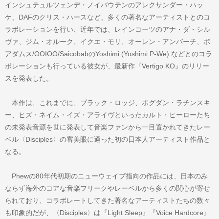
インシュテュルツェンデ・ノイバウテンのアレクサンダー・ハッ
ケ、DAFのクリス・ハースなど、多くの著名なアーティストとのコ
ラボレーションを行い、近年では、レインコーツのアナ・ダ・シル
ヴァ、ジム・オルーク、イクエ・モリ、オーレン・アンバーチ、ボ
アダムス/OOIOO/SaicobabのYoshimi (Yoshimi P-We) などとのコラ
ボレーションも行っている彼女が、最新作『Vertigo KO』のリリー
スを発表した。
本作は、これまでに、ブラック・ロッジ、ボグダン・ラチンスキ
ー、ヒズ・ネイム・イズ・アライヴといったカルト・ヒーローたち
の未発表音源を世に発表して音楽ファンから一目置かれてきたレー
ベル〈Disciples〉の審美眼に適った初の日本人アーティスト作品と
なる。
Phewの80年代初期のニューウェイブ指向の作品には、日本のみ
ならず海外のコアな音楽フリークやレーベルから多くの関心が寄せ
られており、コラボレートしてきた著名なアーティストたちの数々
も印象的だが、〈Disciples〉は『Light Sleep』『Voice Hardcore』