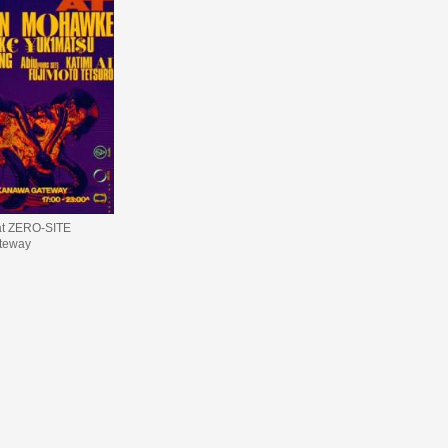
t ZERO-SITE
teway