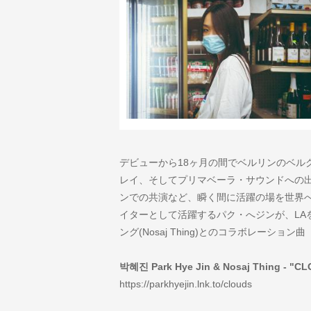
デビューから18ヶ月の間でベルリンのベルグ
レイ、そしてプリマベーラ・サウンドへの
ンでの共演など、瞬く間に活躍の場を世界へ
イターとして活躍するパク・へジンが、LA
ング(Nosaj Thing)とのコラボレーショ
박혜진 Park Hye Jin & Nosaj Thing - "C
https://parkhyejin.lnk.to/clouds