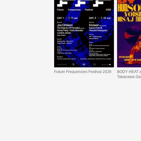
Future Frequencies Festival 2026
BODY HEAT a
Takanawa Ga