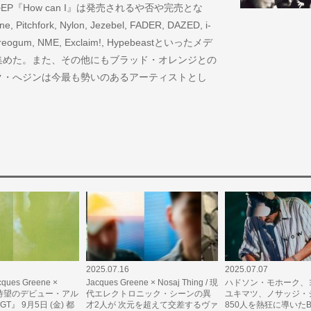
EP『How can I』は発売されるや否や完売とな
e, Pitchfork, Nylon, Jezebel, FADER, DAZED, i-
, Stereogum, NME, Exclaim!, Hypebeastといったメデ
集めた。また、その他にもブラッド・オレンジとの
ク・へジンは今最も勢いのあるアーティストとし
2025.07.16
2025.07.07
cques Greene ×
Jacques Greene × Nosaj Thing / 現
ハドソン・モホーク、
ing 待望のデビュー・アル
代エレクトロニック・シーンの異
ユキマツ、ノサッジ・
 GT』 9月5日 (金) 都
才2人が 次元を超えて交差するヴァ
850人を熱狂に導いたBO