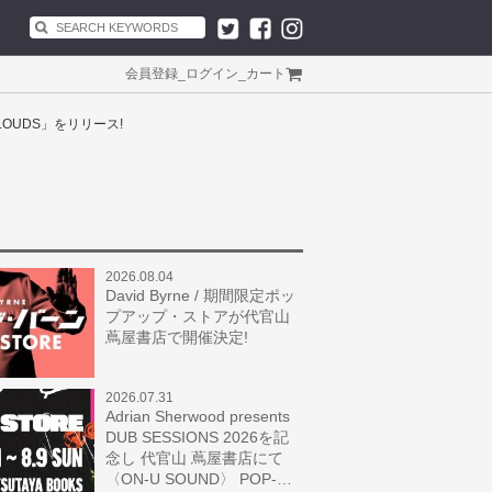
会員登録
_
ログイン
_
カート
CLOUDS」をリリース!
2026.08.04
David Byrne / 期間限定ポッ
プアップ・ストアが代官山
蔦屋書店で開催決定!
2026.07.31
Adrian Sherwood presents
DUB SESSIONS 2026を記
念し 代官山 蔦屋書店にて
〈ON-U SOUND〉 POP-…