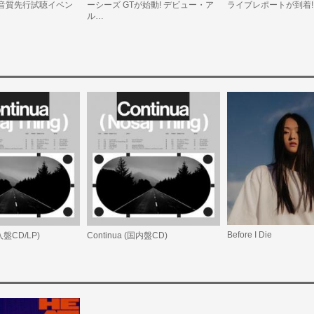
音質先行試聴イベン
ーシーズ GTが始動! デビュー・ア
ライブレポートが到着!
ル…
Before I Die
輸入盤CD/LP)
Continua (国内盤CD)