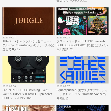
書店にて〈ON-U SO…
2026.07.27
2026.07.23
JUNGLE / ジャングルによるニュー・
タワーレコード × BEATINK presents
アルバム『Sunshine』のリリースを記
DUB SESSIONS 2026 開催記念スペシ
念して 8月12…
ャル対談! Yo…
2026.07.08
2026.07.07
OPEN REEL DUB Listening Event
Squarepusher / 鬼才スクエアプッシャ
Vol.2 ADRIAN SHERWOOD presents
ー、最新アルバム『Kammerkonzert』
DUB SESSIONS 2026 …
発売記念 …