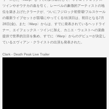
ツインやオウテカの血を引く、レーベルの象徴的アーティストの地
位を築き上げたクラークが、ついにフジロック初登場!フルスケール
の最新ライブセットが苗場にやってくる!出演日は、初日となる7月
28日(金)。また〈Warp〉からは、すでに発表されているヘッドライ
ナー、エイフェックス・ツインに加え、カニエ・ウェストへの楽曲
提供で世界的注目を集め、すでに〈Warp〉からのデビューが決定し
ているエヴィアン・クライストの出演も発表された。
Clark - Death Peak Live Trailer