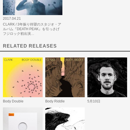
2017.04.21
CLARK / 3年振り待望のスタジオ・ア
ルバム『DEATH PEAK』を引っさげ
フジロック初出演…
RELATED RELEASES
Body Double
Body Riddle
5月10日