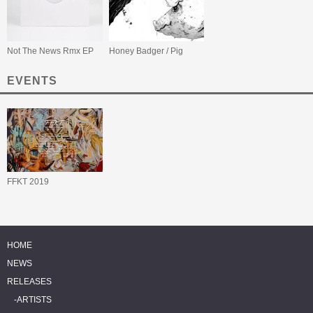
Not The News Rmx EP
Honey Badger / Pig
EVENTS
FFKT 2019
HOME
NEWS
RELEASES
ARTISTS