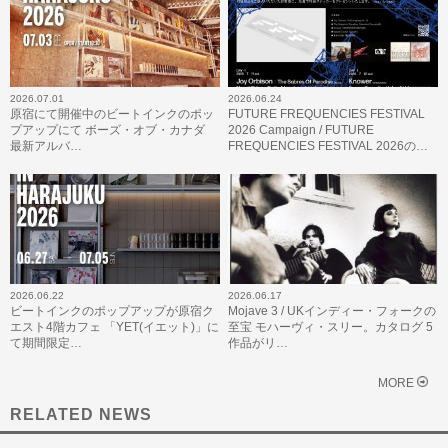
2026.07.01
2026.06.24
原宿にて開催中のビートインクのポッ
FUTURE FREQUENCIES FESTIVAL
プアップにて ボーズ・オブ・カナダ
2026 Campaign / FUTURE
最新アルバ…
FREQUENCIES FESTIVAL 2026の…
2026.06.22
2026.06.17
ビートインクのポップアップが原宿ク
Mojave 3 / UKインディー・フォークの
エスト4階カフェ 「YET(イエット)」に
至宝 モハーヴィ・スリー。カタログ 5
て期間限定…
作品がリ…
MORE
RELATED NEWS