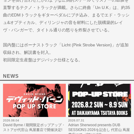
ョンを掛け合わせたかのような圧倒的スケールでリスナーの鼓膜を
直撃するテクノ・トラックが満載。さらに終曲「Un U.K」は、約35
曲のEDMトラックをギターペダルにブチ込み、まるでエド・ラッシ
ュ&オプティカル、ディリンジャの音を材料にした脱構築的レイ
ヴ・バンガーで、タイトル通りの怒りを炸裂させている。
国内盤にはボーナストラック「Licht (Pink Strobe Version)」が追加
収録され、解説書を封入。
初回限定生産盤はデジパック仕様となる。
NEWS
2026.08.04
2026.07.31
David Byrne / 期間限定ポップアップ・
Adrian Sherwood presents DUB
ストアが代官山 蔦屋書店で開催決定!
SESSIONS 2026を記念し 代官山 蔦屋