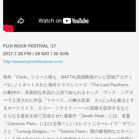
FUJI ROCK FESTIVAL ’17
2017.7.28 FRI / 29 SAT / 30 SUN
http://www.fujirockfestival.com/
前作『Clark』リリース後も、BAFTA(英国映画テレビ芸術アカデミ
ー)にノミネートされた海外ドラマシリーズ『The Last Panthers』
の劇伴や、革新的な作品の上演で知られるヤング・ヴィク・シアタ
ーで上演された作品『マクベス』の舞台音楽、さらにLAを拠点とす
るオーケストラ、エコー・ソサエティーへの楽曲を提供するなど、
さらなる進化を経て完成させた最新作『Death Peak』には、名盤
『Clarence Park』における瑞々しいエレクトニカ〜レイヴ・サウン
ドと『Turning Dragon』〜『Totems Flare』期の爆発的なエモーシ