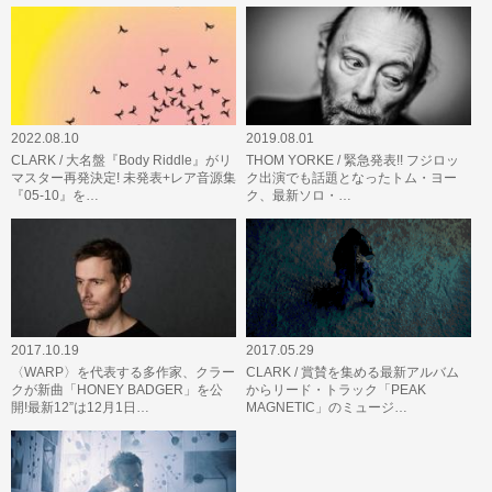
2022.08.10
2019.08.01
CLARK / 大名盤『Body Riddle』がリ
THOM YORKE / 緊急発表!! フジロッ
マスター再発決定! 未発表+レア音源集
ク出演でも話題となったトム・ヨー
『05-10』を…
ク、最新ソロ・…
2017.10.19
2017.05.29
〈WARP〉を代表する多作家、クラー
CLARK / 賞賛を集める最新アルバム
クが新曲「HONEY BADGER」を公
からリード・トラック「PEAK
開!最新12”は12月1日…
MAGNETIC」のミュージ…