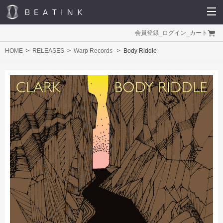
会員登録
_
ログイン
_
カート
HOME
RELEASES
Warp Records
Body Riddle