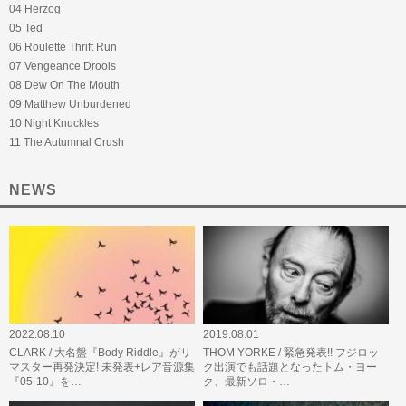
04 Herzog
05 Ted
06 Roulette Thrift Run
07 Vengeance Drools
08 Dew On The Mouth
09 Matthew Unburdened
10 Night Knuckles
11 The Autumnal Crush
NEWS
2022.08.10
2019.08.01
CLARK / 大名盤『Body Riddle』がリ
THOM YORKE / 緊急発表!! フジロッ
マスター再発決定! 未発表+レア音源集
ク出演でも話題となったトム・ヨー
『05-10』を…
ク、最新ソロ・…