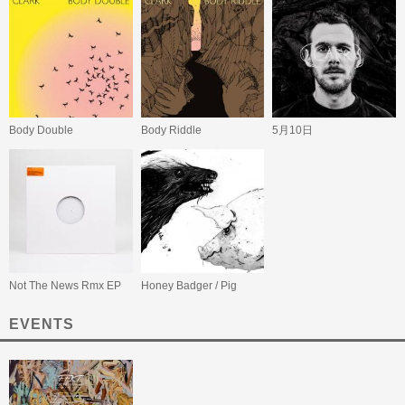
Body Double
Body Riddle
5月10日
Not The News Rmx EP
Honey Badger / Pig
EVENTS