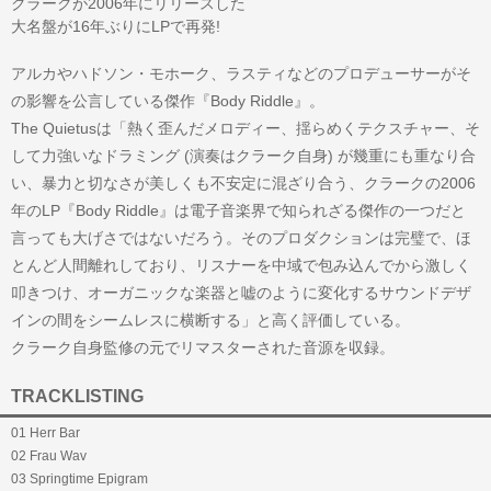
クラークが2006年にリリースした
大名盤が16年ぶりにLPで再発!
アルカやハドソン・モホーク、ラスティなどのプロデューサーがそ
の影響を公言している傑作『Body Riddle』。
The Quietusは「熱く歪んだメロディー、揺らめくテクスチャー、そ
して力強いなドラミング (演奏はクラーク自身) が幾重にも重なり合
い、暴力と切なさが美しくも不安定に混ざり合う、クラークの2006
年のLP『Body Riddle』は電子音楽界で知られざる傑作の一つだと
言っても大げさではないだろう。そのプロダクションは完璧で、ほ
とんど人間離れしており、リスナーを中域で包み込んでから激しく
叩きつけ、オーガニックな楽器と嘘のように変化するサウンドデザ
インの間をシームレスに横断する」と高く評価している。
クラーク自身監修の元でリマスターされた音源を収録。
TRACKLISTING
01 Herr Bar
02 Frau Wav
03 Springtime Epigram