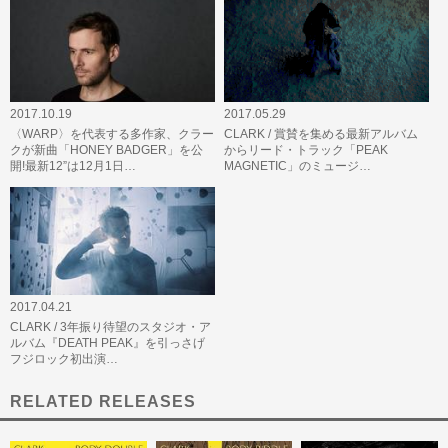
2017.10.19
2017.05.29
〈WARP〉を代表する多作家、クラー
CLARK / 賞賛を集める最新アルバム
クが新曲「HONEY BADGER」を公
からリード・トラック「PEAK
開!最新12”は12月1日…
MAGNETIC」のミュージ…
2017.04.21
CLARK / 3年振り待望のスタジオ・ア
ルバム『DEATH PEAK』を引っさげ
フジロック初出演…
RELATED RELEASES