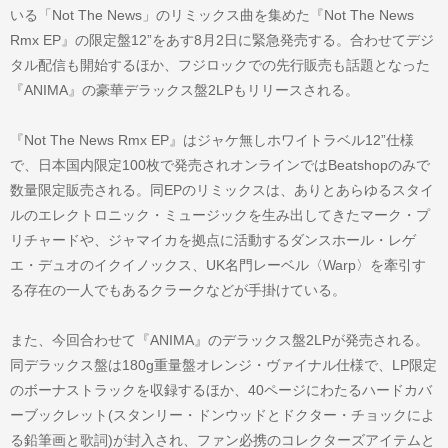
いる「Not The News」のリミックス曲を集めた『Not The News
Rmx EP』の限定盤12”をあす8月2日に緊急発売する。合わせてデジ
タル配信も開始するほか、フジロックでの先行販売も話題となった
『ANIMA』の豪華デラックス盤2LPもリリースされる。
『Not The News Rmx EP』はジャケ無しホワイトラベル12”仕様
で、日本国内限定100枚で発売されオンラインではBeatshopのみで
数量限定販売される。同EPのリミックスは、ありとあらゆるスタイ
ルのエレクトロニック・ミュージックを生み出してきたマーク・プ
リチャードや、ジャマイカを拠点に活動するダンスホール・レゲ
エ・デュオのイクイノックス、UK名門レーベル〈Warp〉を牽引す
る存在の一人でもあるクラークなどが手掛けている。
また、今回合わせて『ANIMA』のデラックス盤2LPが発売される。
同デラックス盤は180g重量盤オレンジ・ヴァイナル仕様で、LP限定
のボーナストラックを収録するほか、40ページにわたるハードカバ
ーブックレット(スタンリー・ドンウッドとドクター・チョックによ
る鉛筆画と歌詞)が封入され、ファン必携のコレクターズアイテムと