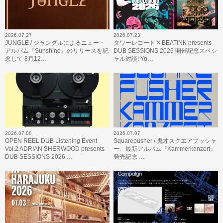
2026.07.27
2026.07.23
JUNGLE / ジャングルによるニュー・
タワーレコード × BEATINK presents
アルバム『Sunshine』のリリースを記
DUB SESSIONS 2026 開催記念スペシ
念して 8月12…
ャル対談! Yo…
2026.07.08
2026.07.07
OPEN REEL DUB Listening Event
Squarepusher / 鬼才スクエアプッシャ
Vol.2 ADRIAN SHERWOOD presents
ー、最新アルバム『Kammerkonzert』
DUB SESSIONS 2026 …
発売記念 …