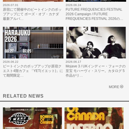
2026.07.01
2026.06.24
原宿にて開催中のビートインクのポッ
FUTURE FREQUENCIES FESTIVAL
プアップにて ボーズ・オブ・カナダ
2026 Campaign / FUTURE
最新アルバ…
FREQUENCIES FESTIVAL 2026の…
2026.06.22
2026.06.17
ビートインクのポップアップが原宿ク
Mojave 3 / UKインディー・フォークの
エスト4階カフェ 「YET(イエット)」に
至宝 モハーヴィ・スリー。カタログ 5
て期間限定…
作品がリ…
MORE
RELATED NEWS