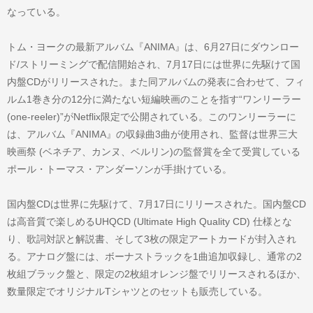
なっている。
トム・ヨークの最新アルバム『ANIMA』は、6月27日にダウンロー
ド/ストリーミングで配信開始され、7月17日には世界に先駆けて国
内盤CDがリリースされた。また同アルバムの発表に合わせて、フィ
ルム1巻き分の12分に満たない短編映画のことを指す“ワンリーラー
(one-reeler)”がNetflix限定で公開されている。このワンリーラーに
は、アルバム『ANIMA』の収録曲3曲が使用され、監督は世界三大
映画祭 (ベネチア、カンヌ、ベルリン)の監督賞を全て受賞している
ポール・トーマス・アンダーソンが手掛けている。
国内盤CDは世界に先駆けて、7月17日にリリースされた。国内盤CD
は高音質で楽しめるUHQCD (Ultimate High Quality CD) 仕様とな
り、歌詞対訳と解説書、そして3枚の限定アートカードが封入され
る。アナログ盤には、ボーナストラックを1曲追加収録し、通常の2
枚組ブラック盤と、限定の2枚組オレンジ盤でリリースされるほか、
数量限定でオリジナルTシャツとのセットも販売している。