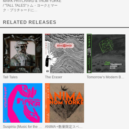
MARK PRITCHARD & THOM YORKE
/ "TALL TALES"トム・ヨークとマー
ク・プリチャードに…
RELATED RELEASES
Tomorrow’s Modern Boxes
Tall Tales
The Eraser
Suspiria (Music for the Luca Guadagnino Film)
ANIMA <数量限定スペシャル・プライス盤>