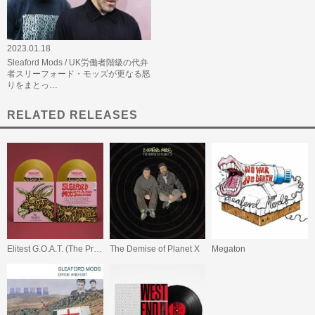
2023.01.18
Sleaford Mods / UK労働者階級の代弁
者スリーフォード・モッズが更なる怒
りをまとっ…
RELATED RELEASES
Elitest G.O.A.T. (The Prodigy Acid Thunder Remix)
The Demise of Planet X
Megaton