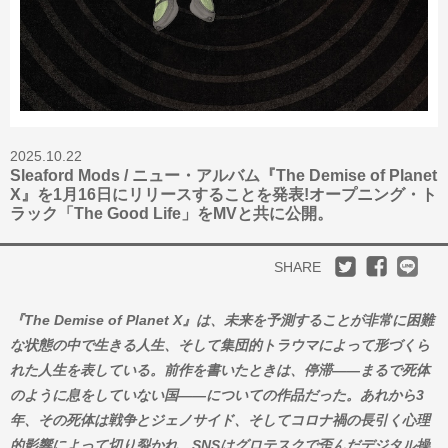
2025.10.22
Sleaford Mods / ニュー・アルバム『The Demise of Planet
X』を1月16日にリリースすることを発表!オープニング・ト
ラック「The Good Life」をMVと共に公開。
SHARE
『The Demise of Planet X』は、未来を予測することが非常に困難
な状態の中で生きる人生、そして集団的トラウマによって形づくら
れた人生を表している。前作を書いたときは、停滞——まるで死体
のように息をしていない国——についての作品だった。あれから3
年、その死体は戦争とジェノサイド、そしてコロナ禍の長引く心理
的影響によって切り裂かれ、SNSはグロテスクで歪んだデジタル操