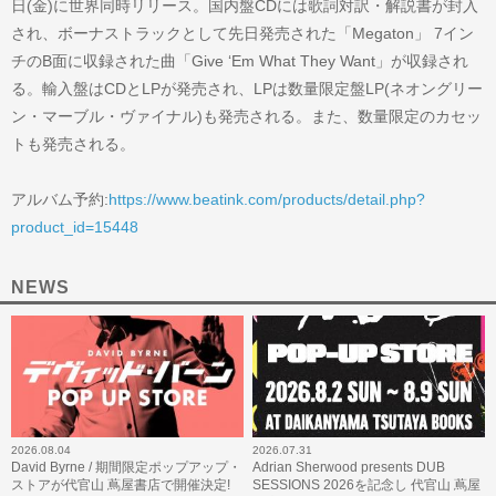
日(金)に世界同時リリース。国内盤CDには歌詞対訳・解説書が封入
され、ボーナストラックとして先日発売された「Megaton」 7イン
チのB面に収録された曲「Give ‘Em What They Want」が収録され
る。輸入盤はCDとLPが発売され、LPは数量限定盤LP(ネオングリー
ン・マーブル・ヴァイナル)も発売される。また、数量限定のカセッ
トも発売される。
アルバム予約:
https://www.beatink.com/products/detail.php?
product_id=15448
NEWS
2026.08.04
2026.07.31
David Byrne / 期間限定ポップアップ・
Adrian Sherwood presents DUB
ストアが代官山 蔦屋書店で開催決定!
SESSIONS 2026を記念し 代官山 蔦屋