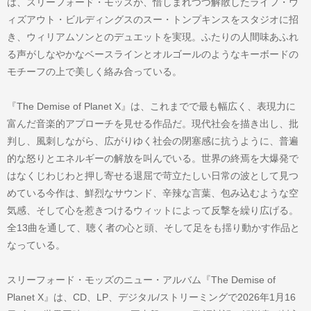
は、スリーフォード・モッズが、惜しまれつつ解散したライフ・ウ
ィズアウト・ビルディングスのスー・トンプキンスをスタジオに招
き、ウィリアムソンとのデュエットを実現。ふたりの人間味あふれ
る声がしなやかなベースラインとオルゴールのようなキーボードの
モチーフの上で美しく絡み合っている。
『The Demise of Planet X』は、これまでで最も幅広く、表現力に
富んだ音楽的アプローチを見せる作品だ。現代社会を描き出し、批
判し、風刺しながら、広がりゆく社会の閉塞感に抗うように、普遍
的な怒りとエネルギーの解放を叫んでいる。世界の終焉を大爆発で
はなくじわじわと押し寄せる退屈で苛立たしい日常の波として見つ
めている今作は、鮮烈なサウンド、辛辣な言葉、包み込むような空
気感、そして心を惹きつけるウィットによって反撃を繰り広げる。
全13曲を通して、聴く者の心と頭、そして足をも揺り動かす作品と
なっている。
スリーフォード・モッズのニュー・アルバム『The Demise of
Planet X』は、CD、LP、デジタル/ストリーミングで2026年1月16