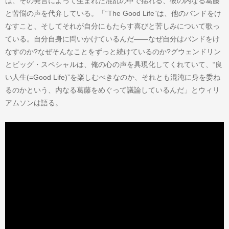
は、その発言によって生まれた混乱の中で揺れる、彼の内なる葛藤
と苦悩の声を代弁している。「“The Good Life”は、他のバンドをけ
なすこと、そしてそれが自分にもたらす喜びと苦しみについて歌っ
ている。自分自身に問いかけているんだ——なぜ自分はバンドをけ
なすのか?なぜそんなことをずっと続けているのか?グウェンドリン
とビッグ・スペシャルは、俺の心の声を具現化してくれていて、“良
い人生(=Good Life)”を楽しむべきなのか、それとも混沌に身を委ね
るのかという、内なる葛藤をめぐって議論しているんだ」とウィリ
アムソンは語る。