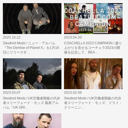
2025.10.22
2023.04.20
Sleaford Mods / ニュー・アルバム
COACHELLA 2023 CAMPAIGN / 盛り
『The Demise of Planet X』を1月16
上がりを見せるコーチェラ2023の開
日にリリースす…
催を記念して、BEA…
2023.03.07
2023.02.09
Sleaford Mods / UK労働者階級の代弁
Sleaford Mods / UK労働者階級の代弁
者スリーフォード・モッズ 最新アル
者スリーフォード・モッズ、ドライ・
バム『UK GRI…
クリーニン…