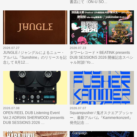
書店にて〈ON-U SO…
2026.07.27
2026.07.23
JUNGLE / ジャングルによるニュー・
タワーレコード × BEATINK presents
アルバム『Sunshine』のリリースを記
DUB SESSIONS 2026 開催記念スペシ
念して 8月12…
ャル対談! Yo…
2026.07.08
2026.07.07
OPEN REEL DUB Listening Event
Squarepusher / 鬼才スクエアプッシャ
Vol.2 ADRIAN SHERWOOD presents
ー、最新アルバム『Kammerkonzert』
DUB SESSIONS 2026 …
発売記念 …