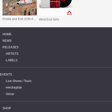
Divide and Exit (10th Anniversary Edition)
West End Girls
HOME
NEWS
RELEASES
ARTISTS
LABELS
EVENTS
Live Shows / Tours
electraglide
Sónar
SHOP