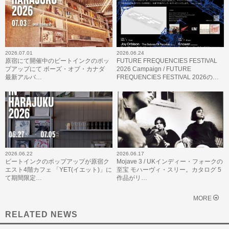
2026.07.01
2026.06.24
原宿にて開催中のビートインクのポッ
FUTURE FREQUENCIES FESTIVAL
プアップにて ボーズ・オブ・カナダ
2026 Campaign / FUTURE
最新アルバ…
FREQUENCIES FESTIVAL 2026の…
2026.06.22
2026.06.17
ビートインクのポップアップが原宿ク
Mojave 3 / UKインディー・フォークの
エスト4階カフェ 「YET(イエット)」に
至宝 モハーヴィ・スリー。カタログ 5
て期間限定…
作品がリ…
MORE
RELATED NEWS