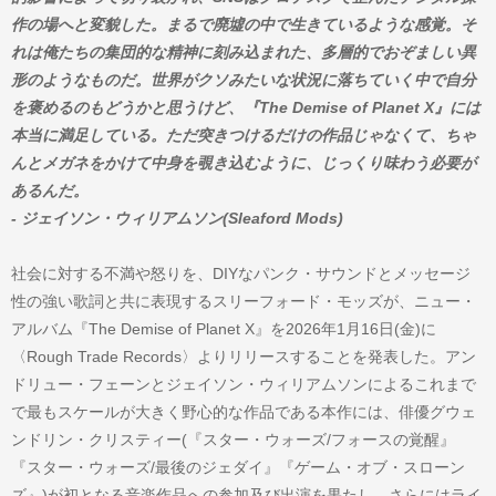
作の場へと変貌した。まるで廃墟の中で生きているような感覚。そ
れは俺たちの集団的な精神に刻み込まれた、多層的でおぞましい異
形のようなものだ。世界がクソみたいな状況に落ちていく中で自分
を褒めるのもどうかと思うけど、『The Demise of Planet X』には
本当に満足している。ただ突きつけるだけの作品じゃなくて、ちゃ
んとメガネをかけて中身を覗き込むように、じっくり味わう必要が
あるんだ。
- ジェイソン・ウィリアムソン(Sleaford Mods)
社会に対する不満や怒りを、DIYなパンク・サウンドとメッセージ
性の強い歌詞と共に表現するスリーフォード・モッズが、ニュー・
アルバム『The Demise of Planet X』を2026年1月16日(金)に
〈Rough Trade Records〉よりリリースすることを発表した。アン
ドリュー・フェーンとジェイソン・ウィリアムソンによるこれまで
で最もスケールが大きく野心的な作品である本作には、俳優グウェ
ンドリン・クリスティー(『スター・ウォーズ/フォースの覚醒』
『スター・ウォーズ/最後のジェダイ』『ゲーム・オブ・スローン
ズ』)が初となる音楽作品への参加及び出演を果たし、さらにはライ