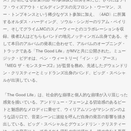
フ・ウィズアウト・ビルディングスの元フロント・ウーマン、ス
ー・トンプキンスという稀少なゲスト参加に加え、〈4AD〉に所属
するオルダス・ハーディング、ソウル・シンガーのリアム・ベイリ
ー、そしてグライムMCのスノーウィーとのコラボレーションを収
録。後者2人はどちらもバンドの地元ノッティンガム出身である。そ
して本日のアルバムの発表に合わせて、アルバムのオープニング・
トラックである「The Good Life」がMVと共に公開された。ミュー
ジック・ビデオは、ベン・ウィートリー(『イン・ジ・アース』
『MEG ザ・モンスターズ2』)が監督を務め、先述したグウェンドリ
ン・クリスティーとミッドランズ出身のバンド、ビッグ・スペシャ
ルが出演している。
「The Good Life」は、社会的な崩壊と個人的な崩壊が入り混じった
感覚を描いている。アンドリュー・フェーンよる切迫感のあるビー
トと魅惑的なメロディに乗せて、ウィリアムソンがマシンガンのよ
うな語り口で、音楽シーンに波紋を呼んだ自身の発言の影響を描き
出している。ビッグ・スペシャルとグウェンドリン・クリスティー