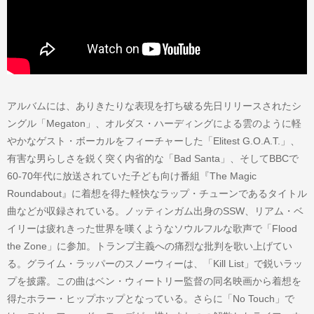
アルバムには、ありきたりな表現を打ち破る先日リリースされたシ
ングル「Megaton」、オルダス・ハーディングによる雲のように軽
やかなゲスト・ボーカルをフィーチャーした「Elitest G.O.A.T.」、
有害な男らしさを鋭く突く内省的な「Bad Santa」、そしてBBCで
60-70年代に放送されていた子ども向け番組『The Magic
Roundabout』に着想を得た軽快なラップ・チューンであるタイトル
曲などが収録されている。ノッティンガム出身のSSW、リアム・ベ
イリーは疲れきった世界を嘆くようなソウルフルな歌声で「Flood
the Zone」に参加。トランプ主義への痛烈な批判を歌い上げてい
る。グライム・ラッパーのスノーウィーは、「Kill List」で鋭いラッ
プを披露。この曲はベン・ウィートリー監督の同名映画から着想を
得たホラー・ヒップホップとなっている。さらに「No Touch」で