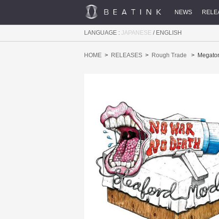
NEWS
RELE
LANGUAGE :
JAPANESE
/
ENGLISH
HOME
RELEASES
Rough Trade
Megato