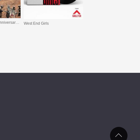
Divide and Exit (10th Anniversary Edition)
West End Girls