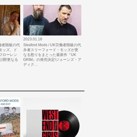
2023.01.18
UK労働者階級の代
Sleaford Mods / UK労働者階級の代
モッズ、ド
弁者スリーフォード・モッズが更
フローレン
なる怒りをまとった最新作『UK
公開!更なる
GRIM』の発売決定!ジェーンズ・ア
ディク…