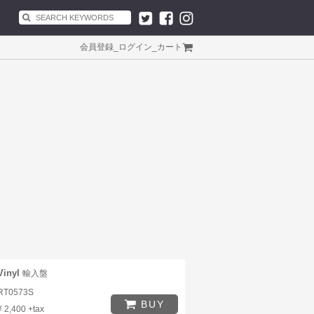
会員登録
_
ログイン
_
カート
Vinyl
輸入盤
RT0573S
BUY
¥ 2,400 +tax