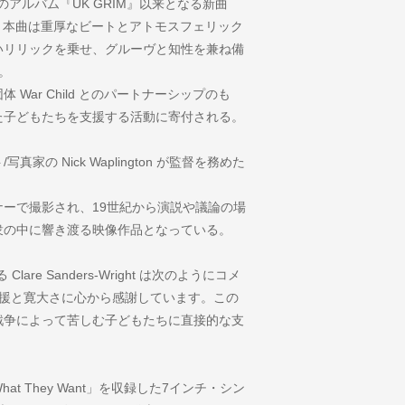
23年のアルバム『UK GRIM』以来となる新曲
リリース。本曲は重厚なビートとアトモスフェリック
いリリックを乗せ、グルーヴと知性を兼ね備
る。
ar Child とのパートナーシップのも
た子どもたちを支援する活動に寄付される。
の Nick Waplington が監督を務めた
ーで撮影され、19世紀から演説や議論の場
群衆の中に響き渡る映像作品となっている。
are Sanders-Wright は次のようにコメ
的な支援と寛大さに心から感謝しています。この
戦争によって苦しむ子どもたちに直接的な支
at They Want」を収録した7インチ・シン