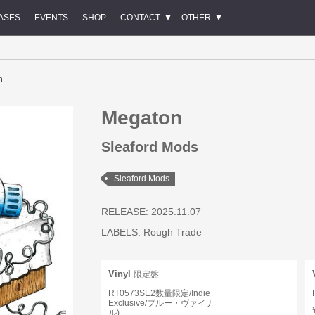
ASES
EVENTS
SHOP
CONTACT
OTHER
n
Megaton
Sleaford Mods
Sleaford Mods
RELEASE: 2025.11.07
LABELS:
Rough Trade
Vinyl
限定盤
RT0573SE2数量限定/Indie
Exclusive/ブルー・ヴァイナ
ル)