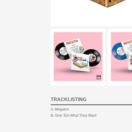
TRACKLISTING
A. Megaton
B. Give ‘Em What They Want