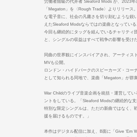
労働者階級の代弁者 Sleaford Mods が、20
「Megaton」を〈Rough Trade〉より
な電子音に、社会の凡庸さを切り刻むような鋭
えたSleaford Modsならではの楽曲となってい
今回も継続的にタッグを組んでいるチャリティ団体 W
と、シングルの収益はすべて戦争の影響を受け
同曲の世界観にインスパイアされ、アーティスト/写真家
MVも公開。
ロンドン・ハイドパークのスピーカーズ・コーナ
として知られる同地で、楽曲「Megaton」が
War Childのライブ音楽企画を統括・運営している Cl
ントをしている。「Sleaford Modsの継続
特別な限定シングルは、ただの新曲ではなく、
援を届けるものです。」
本作はデジタル配信に加え、B面に「Give ‘Em Wh