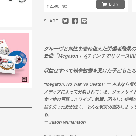
BUY
¥ 2,600 +tax
SHARE
グルーヴと知性を兼ね備えた労働者階級の代弁者
新曲「Megaton」を7インチでリリース!!!!
収益はすべて戦争被害を受けた子どもたちを支援
“Megaton, No War No Death!” ー
メディアによって分断されている。ジェノサイ
食べ物の写真…スワイプ…飢餓。恐ろしい情報
型を失った顔が続く。そんな現実の重みによっ
る。
ー Jason Williamson