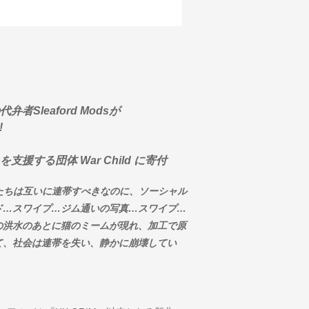
Sleaford Modsが
!
する団体 War Child に寄付
 本来なら僕たちは互いに連帯すべきなのに、ソーシャル
ド…スワイプ…ジム通いの写真…スワイプ…
の洪水のあとに猫のミームが現れ、加工で原
て、社会は連帯を失い、静かに崩壊してい