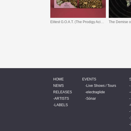
Elitest G.O.A.T. (The Prodigy Acid Thunder Remix)
The Demise of
HOME
EVENTS
NEWS
Live Shows / Tours
RELEASES
electraglide
ARTISTS
Sónar
LABELS