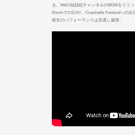
る。Wiiの似顔絵チャンネルのBGMをリミッ
RoomでのDJや、Coachella Festi
彼女のパフォーマンスは見逃し厳禁。