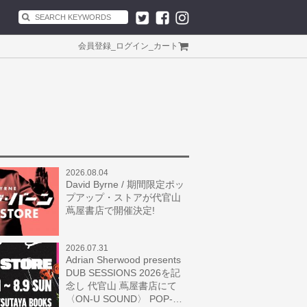
会員登録
_
ログイン
_
カート
2026.08.04
David Byrne / 期間限定ポッ
プアップ・ストアが代官山
蔦屋書店で開催決定!
2026.07.31
Adrian Sherwood presents
DUB SESSIONS 2026を記
念し 代官山 蔦屋書店にて
〈ON-U SOUND〉 POP-…