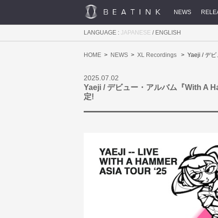
NEWS
RELE
LANGUAGE :
JAPANESE
/
ENGLISH
HOME
NEWS
XL Recordings
Yaeji 
2025.07.02
Yaeji / デビュー・アルバム『With
定!