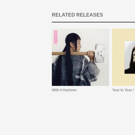
RELATED RELEASES
With A Hammer
Year to Year /