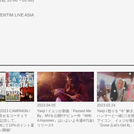
TIM LIVE ASIA
2023.04.05
2023.02.24
2023 CAMPAIGN /
Yaeji / イェジが新曲「Passed Me
Yaeji / 怒りを “今” 
見せるコーチェラ
By」MVを公開!!デビュー作『With
ハンマーと一緒に! 次
を記念して、
A Hammer』はいよいよ今週4/7(金)
アイコン、イェジが最
COMにて10%ポイント還
リリース!!
「Done (Let’s Get It
ン開催!