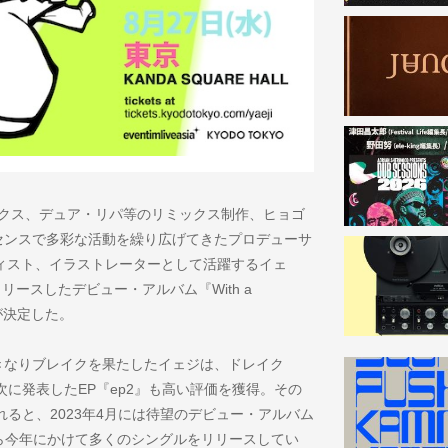
ックス、デュア・リパ等のリミックス制作、ヒョゴ
センスで多彩な活動を繰り広げてきたプロデューサ
ィスト、イラストレーターとして活躍するイェ
よりリリースしたデビュー・アルバム『With a
が決定した。
表しいきなりブレイクを果たしたイェジは、ドレイク
され、次に発表したEP『ep2』も高い評価を獲得。その
されると、2023年4月には待望のデビュー・アルバム
昨年から今年にかけて多くのシングルをリリースしてい