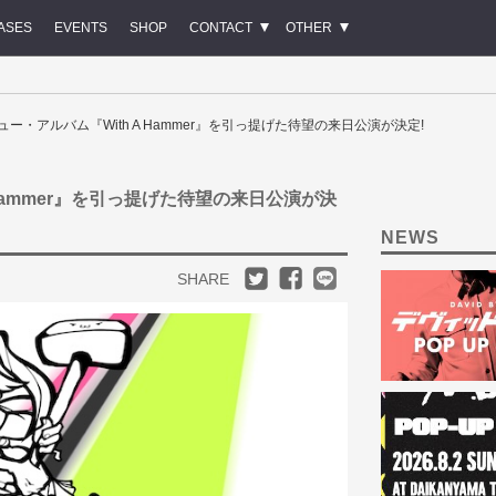
ASES
EVENTS
SHOP
CONTACT
OTHER
/ デビュー・アルバム『With A Hammer』を引っ提げた待望の来日公演が決定!
 A Hammer』を引っ提げた待望の来日公演が決
NEWS
SHARE