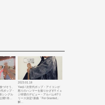
2023.01.18
解き放つ!そう、
Yaeji / 次世代ポップ・アイコンが
世代ポップ・
怒りのハンマーを振りかざす!! イェ
新シングル
ジ待望のデビュー・アルバム4/7リ
)」公開! 待…
リース決定! 新曲「For Granted」
解…