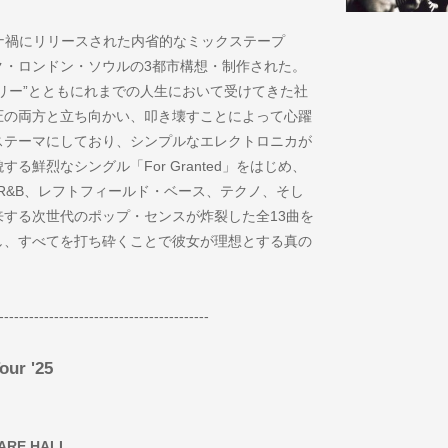
、コロナ禍にリリースされた内省的なミックステープ
ヨーク・ロンドン・ソウルの3都市構想・制作された。
リー”とともにれまでの人生において受けてきた社
圧の両方と立ち向かい、叩き壊すことによって心躍
ステーマにしており、シンプルなエレクトロニカが
鮮烈なシングル「For Granted」をはじめ、
やR&B、レフトフィールド・ベース、テクノ、そし
する次世代のポップ・センスが炸裂した全13曲を
し、すべてを打ち砕くことで彼女が理想とする真の
------------------------------------------
our '25
UARE HALL