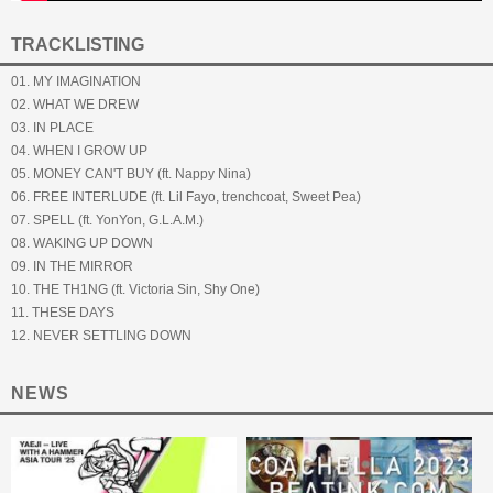
TRACKLISTING
01. MY IMAGINATION
02. WHAT WE DREW
03. IN PLACE
04. WHEN I GROW UP
05. MONEY CAN'T BUY (ft. Nappy Nina)
06. FREE INTERLUDE (ft. Lil Fayo, trenchcoat, Sweet Pea)
07. SPELL (ft. YonYon, G.L.A.M.)
08. WAKING UP DOWN
09. IN THE MIRROR
10. THE TH1NG (ft. Victoria Sin, Shy One)
11. THESE DAYS
12. NEVER SETTLING DOWN
NEWS