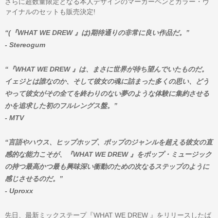
さらに超数量限定となる本人デザインのマーカーペンとカラー・ヴ
ァイナルのセットも販売決定!
“(『WHAT WE DREW 』は)期待通りの非常に良い作品だ。”
- Stereogum
“『WHAT WE DREW 』は、まさに世界が待ち望んでいたものだ。
イェジとは誰なのか、そして彼女の魂に詰まった多くの思い、どう
やって彼女がその全てを終わりのない夢のような体験に集約させる
かを追求した初のフルレングス盤。”
- MTV
“言語やハウス、ヒップホップ、ポップのジャンルを超える彼女の直
感的な能力こそが、『WHAT WE DREW 』をポップ・ミュージック
の持つ最高かつ最も興味深い衝動のための次なるステップのように
感じさせるのだ。”
- Uproxx
先日、最新ミックステープ『WHAT WE DREW 』をリリースしたば