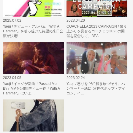
2025.07.02
2023.04.20
Yaeji / デビュー・アルバム『With A
COACHELLA 2023 CAMPAIGN / 盛り
Hammer』を引っ提げた待望の来日公
上がりを見せるコーチェラ2023の開
演が決定!
催を記念して、BEA…
2023.04.05
2023.02.24
Yaeji / イェジが新曲「Passed Me
Yaeji / 怒りを “今” 解き放つ!そう、ハ
By」MVを公開!!デビュー作『With A
ンマーと一緒に! 次世代ポップ・アイ
Hammer』はいよ…
コン、イ…