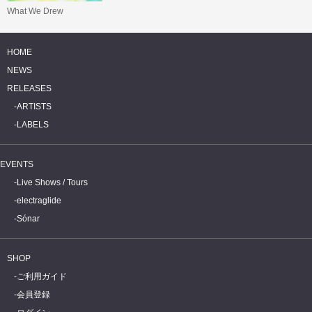
What We Drew
HOME
NEWS
RELEASES
ARTISTS
LABELS
EVENTS
Live Shows / Tours
electraglide
Sónar
SHOP
ご利用ガイド
会員登録