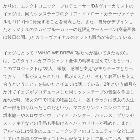
かりの、エレクトロニック・プロデューサー/DJ/ヴォーカリストの
イェジは、同ミックステープのクリア・イエロー・カラーヴァイナ
ルを7月17日に発売することを発表した。また、自身がデザインし
たオリジナルのスカイブルーカラーの超限定マーカーペン(商品画像
は後日公開。)とカラーヴァイナルのセットも販売が決定している。
イェジにとって『WHAT WE DREW (私たちが描いてきたもの)』
は、このタイトルがプロジェクト全体の精神を捉えているという。
このプロジェクトは“友人、家族、感謝と支え”が主なテーマとなっ
ており、「私が支えられたり、私が支えたり、そしてお互いを支え
合うということ」を描いたとイェジは話している。2年という歳月を
かけてイェジがプロデュースした同ミックステープの音楽を作曲し
始めた時、彼女の中で特定の物語はなく、各トラックは彼女の人生
の一部を切り取ったものだという。マスタリング・エンジニアは、
坂本龍一やスロウダイヴ、ディア・ハンター、バトルス、プリンセ
ス・ノキアなどの作品も手掛けるヘバ・カドリーが務めた。また、
アルバムには彼女のニューヨークシティのコミュニティーなどに属
している新鋭のアーティストたちがゲストとして集っている。東京