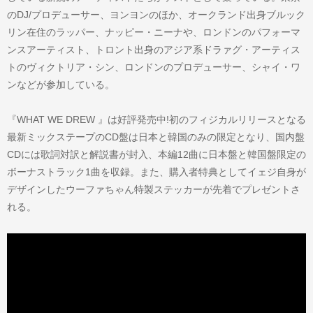
のDJ/プロデューサー、ヨンヨンのほか、オークランド出身ブルック
リン在住のラッパー、ナッピー・ニーナや、ロンドンのパフォーマ
ンスアーティスト、トロント出身のアジア系ドラァグ・アーティス
トのヴィクトリア・シン、ロンドンのプロデューサー、シャイ・ワ
ンなどが参加している。
『WHAT WE DREW 』は好評発売中!初のフィジカルリリースとなる
最新ミックステープのCD盤は日本と韓国のみの限定となり、国内盤
CDには歌詞対訳と解説書が封入、本編12曲に日本盤と韓国盤限定の
ボーナストラック1曲を収録。また、購入者特典としてイェジ自身が
デザインしたウーファちゃん特製ステッカーが先着でプレゼントさ
れる。