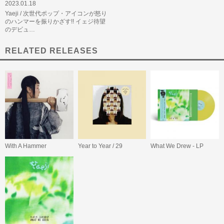
2023.01.18
Yaeji / 次世代ポップ・アイコンが怒り
のハンマーを振りかざす!! イェジ待望
のデビュ…
RELATED RELEASES
With A Hammer
Year to Year / 29
What We Drew - LP