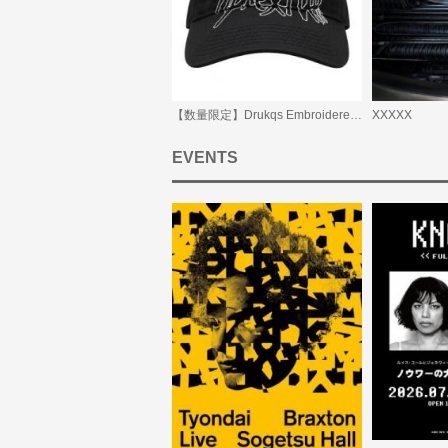
【数量限定】Drukqs Embroidered Cap
XXXXX
EVENTS