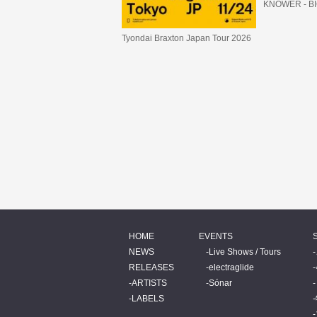
KNOWER - B
Tyondai Braxton Japan Tour 2026
HOME
EVENTS
NEWS
Live Shows / Tours
RELEASES
electraglide
ARTISTS
Sónar
LABELS