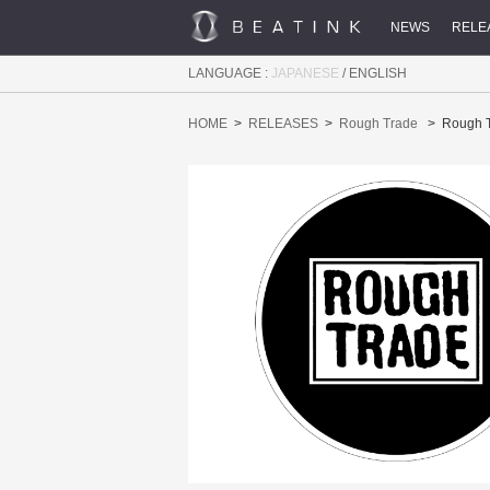
NEWS
RELE
LANGUAGE :
JAPANESE
/
ENGLISH
HOME
RELEASES
Rough Trade
Rough T