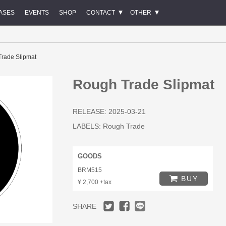
ASES
EVENTS
SHOP
CONTACT
OTHER
rade Slipmat
Rough Trade Slipmat
RELEASE: 2025-03-21
LABELS:
Rough Trade
GOODS
BRM515
BUY
¥ 2,700 +tax
SHARE