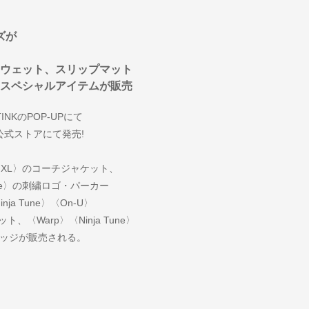
ズが
ウェット、スリップマット
スペシャルアイテムが販売
NKのPOP-UPにて
公式ストアにて発売!
、〈XL〉のコーチジャケット、
Trade〉の刺繍ロゴ・パーカー
a Tune〉〈On-U〉
ト、〈Warp〉〈Ninja Tune〉
リッジが販売される。