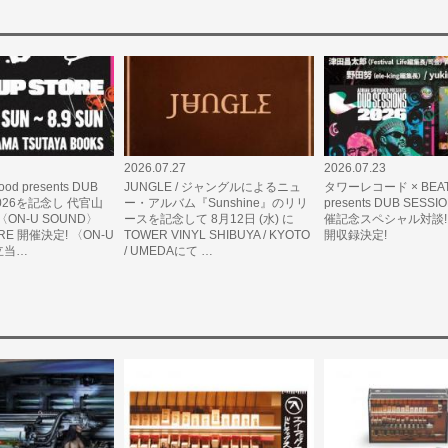
2026.07.27
2026.07.23
ood presents DUB
JUNGLE / ジャングルによるニュ
タワーレコード × BEAT
 2026を記念し 代官山
ー・アルバム『Sunshine』のリリ
presents DUB SESSI
ON-U SOUND〉
ースを記念して 8月12日 (水) に
催記念スペシャル対談! Y
ORE 開催決定! 〈ON-U
TOWER VINYL SHIBUYA / KYOTO
開収録決定!
立当…
/ UMEDAにて …