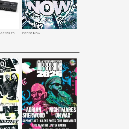
【数量限定】Drukqs (Beatink.com限定)
Infinite Now