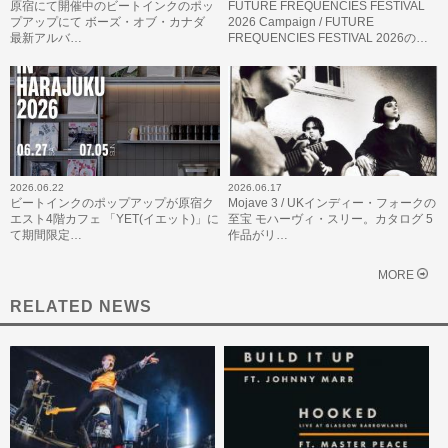
原宿にて開催中のビートインクのポッ
FUTURE FREQUENCIES FESTIVAL
プアップにて ボーズ・オブ・カナダ
2026 Campaign / FUTURE
最新アルバ…
FREQUENCIES FESTIVAL 2026の…
2026.06.22
2026.06.17
ビートインクのポップアップが原宿ク
Mojave 3 / UKインディー・フォークの
エスト4階カフェ 「YET(イエット)」に
至宝 モハーヴィ・スリー。カタログ 5
て期間限定…
作品がリ…
MORE
RELATED NEWS