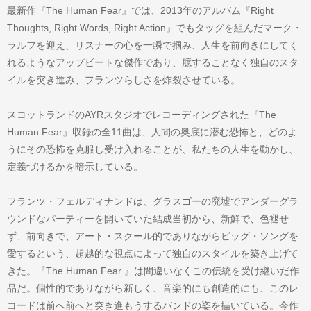
最新作『The Human Fear』では、2013年のアルバム『Right
Thoughts, Right Words, Right Action』でもタッグを組んだマーク・
ラルフを迎え、リスナーの心を一瞬で掴み、人生を前向きにしてく
れるようなアップビートな傑作であり、臆することなく独自のスタ
イルを突き進み、フランツらしさを炸裂させている。
スコットランドのAYRスタジオでレコーディングされた『The
Human Fear』収録の全11曲は、人間の奥底に潜む恐怖と、どのよ
うにその恐怖を克服し受け入れることが、私たちの人生を動かし、
定義づけるかを暗示している。
フランツ・フェルディナンドは、グラスゴーの廃墟でアンダーグラ
ウンドなパーティーを開いていた結成当初から、新鮮で、色褪せ
ず、前向きで、アート・スクール的でありながらビッグ・ソングを
愛するという、超越的な視点によって独自のスタイルを築き上げて
きた。『The Human Fear 』は間違いなくこの伝統を受け継いだ作
品だ。個性的でありながら新しく、音楽的にも創造的にも、このレ
コードは前へ前へと突き進もうするバンドの姿を描いている。今作