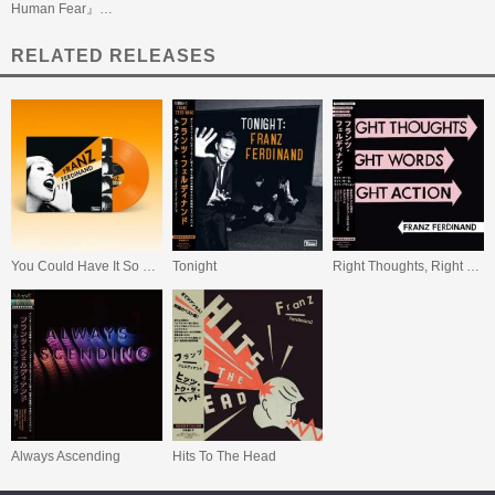
Human Fear』…
RELATED RELEASES
You Could Have It So Much Better (20th Anniversary Edition)
Tonight
Right Thoughts, Right Words, Right Action
Always Ascending
Hits To The Head