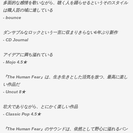
多面的な感情を歌いながら、聴く人を踊らせるというそのスタイル
は職人芸の域に達している
- bounce
ダンサブルなロックという一言に収まりきらない6年ぶり新作
- CD Journal
アイデアに満ち溢れている
- Mojo 4.5★
『The Human Fear』は、生き生きとした活気を放つ、最高に楽し
い作品だ
- Uncut 8★
壮大でありながら、とにかく楽しい作品
- Classic Pop 4.5★
『The Human Fear』のサウンドは、依然として野心に溢れるバン