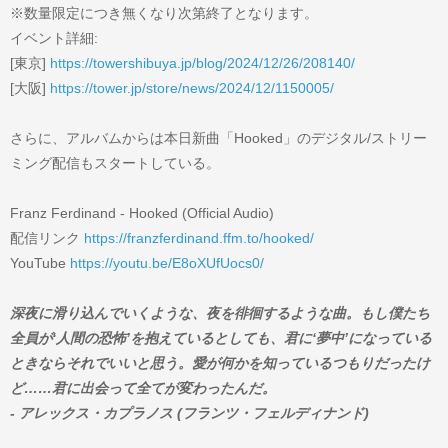
※数量限定につき無くなり次第終了となります。
イベント詳細:
[東京]
https://towershibuya.jp/blog/2024/12/26/208140/
[大阪]
https://tower.jp/store/news/2024/12/1150005/
さらに、アルバムからは本日新曲「Hooked」のデジタル/ストリー
ミング配信もスタートしている。
Franz Ferdinand - Hooked (Official Audio)
配信リンク
https://franzferdinand.ffm.to/hooked/
YouTube
https://youtu.be/E8oXUfUocs0/
深夜に滑り込んでいくような、夜を徘徊するような曲。もし僕たち
全員が‘人間の恐怖’を抱えているとしても、君に‘夢中’になっている
ときならそれでいいと思う。愛が何かを知っているつもりだったけ
ど……君に出会って全てが変わったんだ。
- アレックス・カプラノス (フランツ・フェルディナンド)