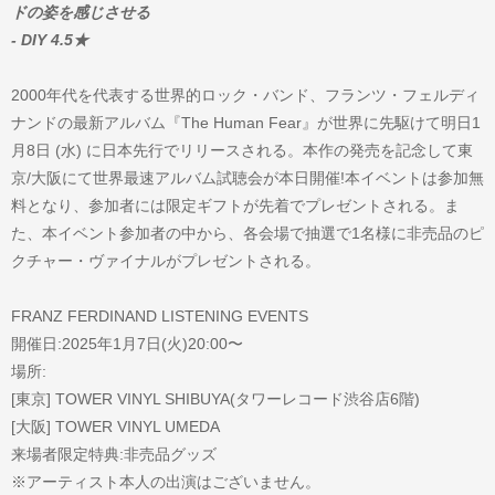
ドの姿を感じさせる
- DIY 4.5★
2000年代を代表する世界的ロック・バンド、フランツ・フェルディ
ナンドの最新アルバム『The Human Fear』が世界に先駆けて明日1
月8日 (水) に日本先行でリリースされる。本作の発売を記念して東
京/大阪にて世界最速アルバム試聴会が本日開催!本イベントは参加無
料となり、参加者には限定ギフトが先着でプレゼントされる。ま
た、本イベント参加者の中から、各会場で抽選で1名様に非売品のピ
クチャー・ヴァイナルがプレゼントされる。
FRANZ FERDINAND LISTENING EVENTS
開催日:2025年1月7日(火)20:00〜
場所:
[東京] TOWER VINYL SHIBUYA(タワーレコード渋谷店6階)
[大阪] TOWER VINYL UMEDA
来場者限定特典:非売品グッズ
※アーティスト本人の出演はございません。