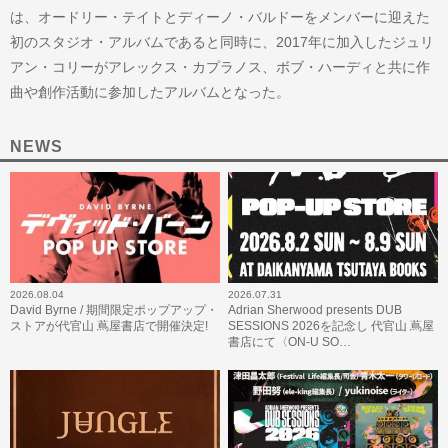
は、オードリー・テイトとディーノ・バルドーをメンバーに迎えた
初のスタジオ・アルバムであると同時に、2017年に加入したジュリ
アン・コリーがアレックス・カプラノス、ボブ・ハーディと共に作
曲や創作活動に参加したアルバムとなった。
NEWS
2026.08.04
2026.07.31
David Byrne / 期間限定ポップアップ・
Adrian Sherwood presents DUB
ストアが代官山 蔦屋書店で開催決定!
SESSIONS 2026を記念し 代官山 蔦屋
書店にて〈ON-U SO…