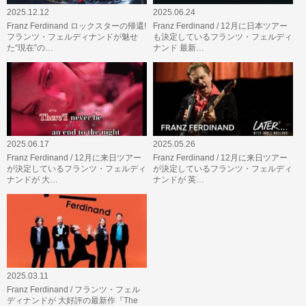
2025.12.12
2025.06.24
Franz Ferdinand ロックスターの帰還!
Franz Ferdinand / 12月に日本ツアー
フランツ・フェルディナンドが魅せ
も決定しているフランツ・フェルディ
た“現在”の…
ナンド 最新…
2025.06.17
2025.05.26
Franz Ferdinand / 12月に来日ツアー
Franz Ferdinand / 12月に来日ツアー
が決定しているフランツ・フェルディ
が決定しているフランツ・フェルディ
ナンドが 大…
ナンドが 英…
2025.03.11
Franz Ferdinand / フランツ・フェル
ディナンドが 大好評の最新作『The