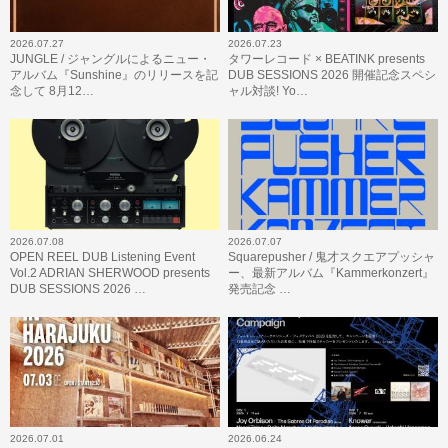
2026.07.27
2026.07.23
JUNGLE / ジャングルによるニュー・
タワーレコード × BEATINK presents
アルバム『Sunshine』のリリースを記
DUB SESSIONS 2026 開催記念スペシ
念して 8月12…
ャル対談! Yo…
2026.07.08
2026.07.07
OPEN REEL DUB Listening Event
Squarepusher / 鬼才スクエアプッシャ
Vol.2 ADRIAN SHERWOOD presents
ー、最新アルバム『Kammerkonzert』
DUB SESSIONS 2026 …
発売記念 …
2026.07.01
2026.06.24