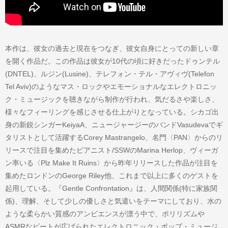
本作は、彼女の過去と現在をつなぎ、彼女自身にとっての新しい章
を開く作品だ。この作品は彼女が10代の頃に好きだったドゥンテル
(DNTEL)、ルジン(Lusine)、テレフォン・テル・アヴィヴ(Telefon
Tel Aviv)のようなマス・ロックやエモーショナルなエレクトロニッ
ク・ミュージックを聴きながら制作が行われ、気だるさや楽しさ、
様々なフィーリングを感じさせる仕上がりとなっている。シカゴ出
身の新鋭シンガーKeiyaA、ニュージャージーのバンドVasudevaでギ
タリストとして活躍するCorey Mastrangelo、名門〈PAN〉からのリ
リースで注目を集めたピアニスト/SSWのMarina Herlop、ヴィーガ
ン率いる〈Plz Make It Ruins〉から昨年リリースした作品が注目を
集めたロンドンのGeorge Riley他、これまで以上に多くのゲストを
起用している。『Gentle Confrontation』は、人間関係(特に家族関
係)、理解、そして少しの優しさと気遣いをテーマにしており、水の
ような柔らかい質感のアンビエンスが漂う中で、ポリリズムや
ASMRなビートが広げられたエレクトロニック・ポップ・ミュージ