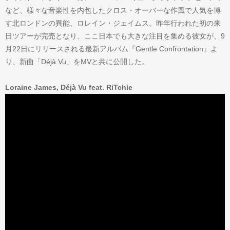
など、様々な音楽性を内包したクロス・オーバーな作風で人気を博
す北ロンドンの異能、ロレイン・ジェイムス。昨年行われた初の来
日ツアーが完売となり、ここ日本でも大きな注目を集める彼女が、9
月22日にリリースされる最新アルバム『Gentle Confrontation』よ
り、新曲「Déjà Vu」をMVと共に公開した。
Loraine James, Déjà Vu feat. RiTchie