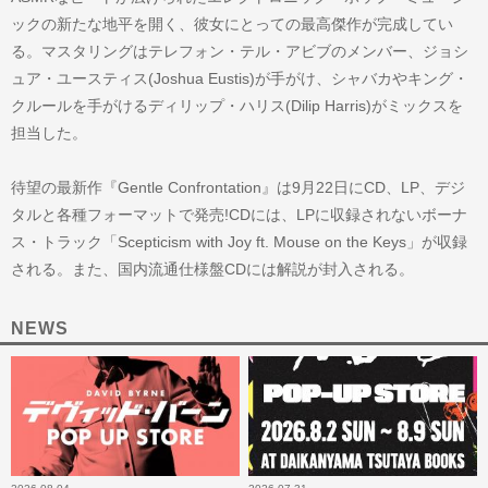
ックの新たな地平を開く、彼女にとっての最高傑作が完成してい
る。マスタリングはテレフォン・テル・アビブのメンバー、ジョシ
ュア・ユースティス(Joshua Eustis)が手がけ、シャバカやキング・
クルールを手がけるディリップ・ハリス(Dilip Harris)がミックスを
担当した。
待望の最新作『Gentle Confrontation』は9月22日にCD、LP、デジ
タルと各種フォーマットで発売!CDには、LPに収録されないボーナ
ス・トラック「Scepticism with Joy ft. Mouse on the Keys」が収録
される。また、国内流通仕様盤CDには解説が封入される。
NEWS