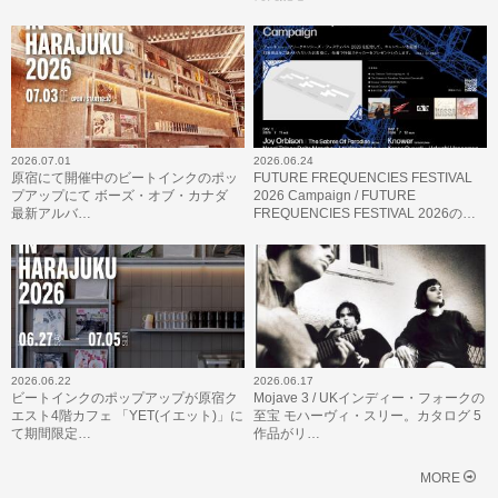
2026.07.01
2026.06.24
原宿にて開催中のビートインクのポッ
FUTURE FREQUENCIES FESTIVAL
プアップにて ボーズ・オブ・カナダ
2026 Campaign / FUTURE
最新アルバ…
FREQUENCIES FESTIVAL 2026の…
2026.06.22
2026.06.17
ビートインクのポップアップが原宿ク
Mojave 3 / UKインディー・フォークの
エスト4階カフェ 「YET(イエット)」に
至宝 モハーヴィ・スリー。カタログ 5
て期間限定…
作品がリ…
MORE