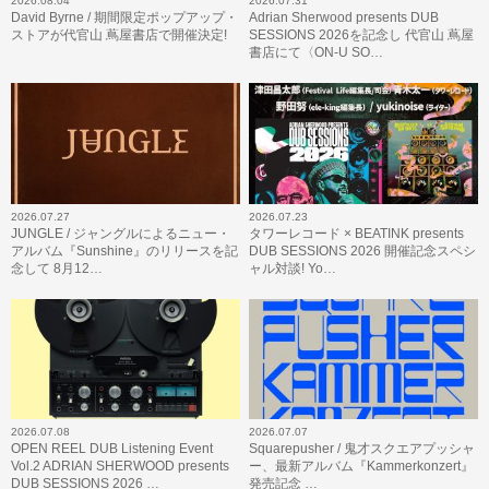
2026.08.04
2026.07.31
David Byrne / 期間限定ポップアップ・
Adrian Sherwood presents DUB
ストアが代官山 蔦屋書店で開催決定!
SESSIONS 2026を記念し 代官山 蔦屋
書店にて〈ON-U SO…
2026.07.27
2026.07.23
JUNGLE / ジャングルによるニュー・
タワーレコード × BEATINK presents
アルバム『Sunshine』のリリースを記
DUB SESSIONS 2026 開催記念スペシ
念して 8月12…
ャル対談! Yo…
2026.07.08
2026.07.07
OPEN REEL DUB Listening Event
Squarepusher / 鬼才スクエアプッシャ
Vol.2 ADRIAN SHERWOOD presents
ー、最新アルバム『Kammerkonzert』
DUB SESSIONS 2026 …
発売記念 …