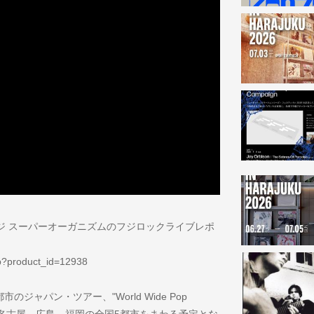
ジ スーパーオーガニズムのフジロックライブレポ
hp?product_id=12938
ジャパン・ツアー、"World Wide Pop