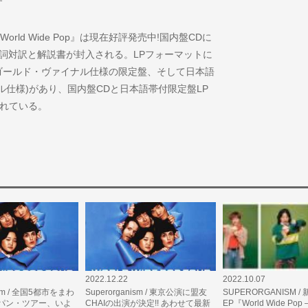
す
ld Wide Pop』は現在好評発売中!国内盤CDに
詞対訳と解説書が封入される。LPフォーマットに
ゴールド・ヴァイナル仕様の限定盤、そして日本語
ル仕様)があり、国内盤CDと日本語帯付限定盤LP
れている。
2022.12.22
2022.10.07
nism / 全国5都市をまわ
Superorganism / 東京公演に盟友
SUPERORGANISM /
パン・ツアー、いよ
CHAIの出演が決定!! あわせて最新
EP『World Wide Pop 