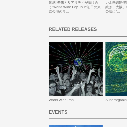
体感! 夢想とリアリティが溶け合
いよ来週開催!
う”World Wide Pop Tour”初日の東
続き、大阪、
京公演のラ…
公演に"…
RELATED RELEASES
World Wide Pop
Superorgani
EVENTS