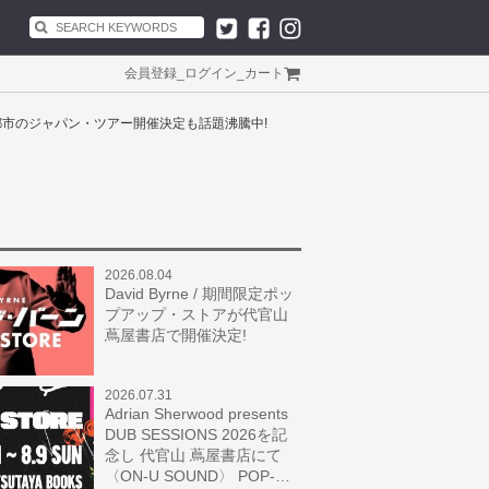
会員登録
_
ログイン
_
カート
全国5都市のジャパン・ツアー開催決定も話題沸騰中!
2026.08.04
David Byrne / 期間限定ポッ
プアップ・ストアが代官山
蔦屋書店で開催決定!
2026.07.31
Adrian Sherwood presents
DUB SESSIONS 2026を記
念し 代官山 蔦屋書店にて
〈ON-U SOUND〉 POP-…