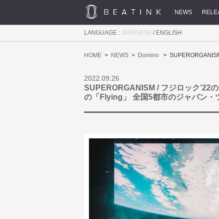
NEWS
RELE
LANGUAGE :
JAPANESE
/
ENGLISH
HOME
NEWS
Domino
SUPERORGAN
2022.09.26
SUPERORGANISM / フジロック
の「Flying」 全国5都市のジャパン