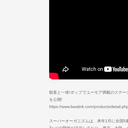
観客と一体!ポップでユーモア満載のステー
を公開!
https://www.beatink.com/products/detail.p
スーパーオーガニズムは、来年1月に全国5都市の