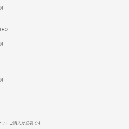
別
TTRO
別
別
ケットご購入が必要です