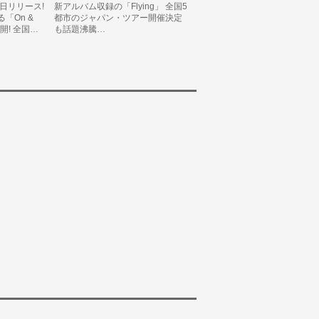
28日リリース!
新アルバム収録の「Flying」 全国5
「On &
都市のジャパン・ツアー開催決定
開! 全国…
も話題沸騰…