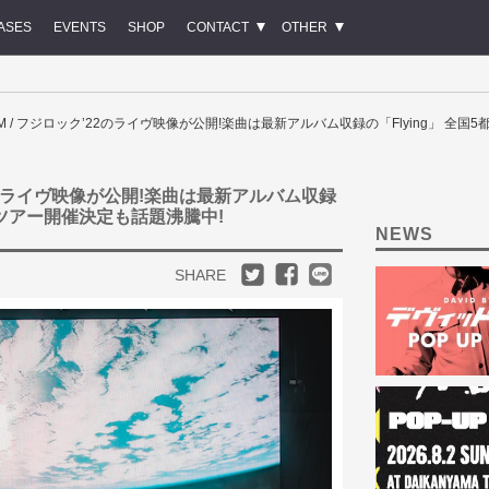
ASES
EVENTS
SHOP
CONTACT
OTHER
ISM / フジロック’22のライヴ映像が公開!楽曲は最新アルバム収録の「Flying」 
’22のライヴ映像が公開!楽曲は最新アルバム収録
・ツアー開催決定も話題沸騰中!
NEWS
SHARE