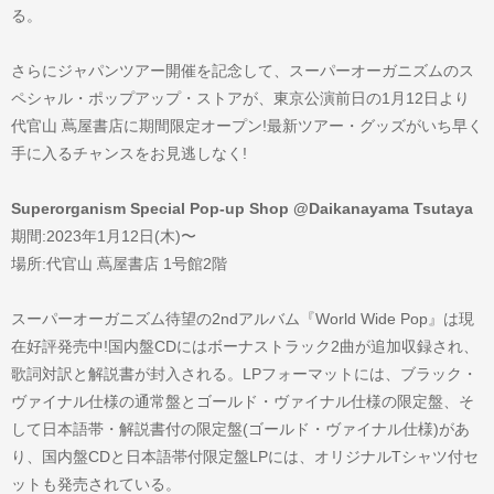
る。
さらにジャパンツアー開催を記念して、スーパーオーガニズムのス
ペシャル・ポップアップ・ストアが、東京公演前日の1月12日より
代官山 蔦屋書店に期間限定オープン!最新ツアー・グッズがいち早く
手に入るチャンスをお見逃しなく!
Superorganism Special Pop-up Shop @Daikanayama Tsutaya
期間:2023年1月12日(木)〜
場所:代官山 蔦屋書店 1号館2階
スーパーオーガニズム待望の2ndアルバム『World Wide Pop』は現
在好評発売中!国内盤CDにはボーナストラック2曲が追加収録され、
歌詞対訳と解説書が封入される。LPフォーマットには、ブラック・
ヴァイナル仕様の通常盤とゴールド・ヴァイナル仕様の限定盤、そ
して日本語帯・解説書付の限定盤(ゴールド・ヴァイナル仕様)があ
り、国内盤CDと日本語帯付限定盤LPには、オリジナルTシャツ付セ
ットも発売されている。