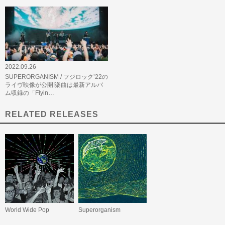
2022.09.26
SUPERORGANISM / フジロック’22の
ライヴ映像が公開!楽曲は最新アルバ
ム収録の「Flyin…
RELATED RELEASES
World Wide Pop
Superorganism