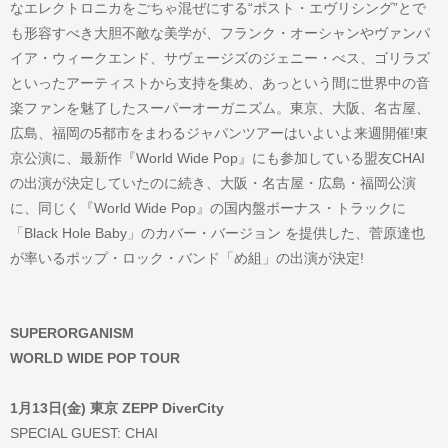
なエレクトロニカをごちゃ混ぜにする“ポスト・エヴリシング”とで
も形容すべき大胆不敵な美学が、フランク・オーシャンやヴァンパ
イア・ウィークエンド、サヴェージズのジェニー・べス、ゴリラズ
といったアーティストから支持を集め、あっという間に世界中の音
楽ファンを魅了したスーパーオーガニズム。東京、大阪、名古屋、
広島、福岡の5都市をまわるジャパンツアーはいよいよ来週開催!東
京公演に、最新作『World Wide Pop』にも参加している盟友CHAI
の出演が決定していたのに続き、大阪・名古屋・広島・福岡公演
に、同じく『World Wide Pop』の国内盤ボーナス・トラックに
「Black Hole Baby」のカバー・バージョン を提供した、菅原達也
が率いるポップ・ロック・バンド「め組」の出演が決定!
SUPERORGANISM
WORLD WIDE POP TOUR
1月13日(金) 東京 ZEPP DiverCity
SPECIAL GUEST: CHAI