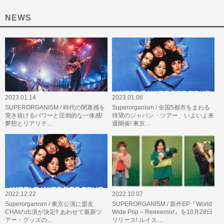
NEWS
2023.01.14
2023.01.06
SUPERORGANISM / 時代の閉塞感を
Superorganism / 全国5都市をまわる
突き抜けるパワーと圧倒的な一体感!
待望のジャパン・ツアー、いよいよ来
夢想とリアリテ…
週開催! 東京…
2022.12.22
2022.10.07
Superorganism / 東京公演に盟友
SUPERORGANISM / 新作EP『World
CHAIの出演が決定!! あわせて最新ツ
Wide Pop – Reeeemix!』を10月28日
アー・グッズの…
リリース! ルイス…