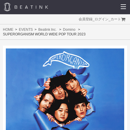
会員登録
_
ログイン
_
カート
HOME
EVENTS
Beatink Inc.
Domino
SUPERORGANISM WORLD WIDE POP TOUR 2023