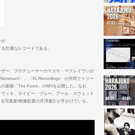
ンが
する壮麗なレコードである。
ーザー、プロデューサーのマカヤ・マクレイヴンが
〉、〈Nonesuch〉、〈XL Recordings〉が共同でリリー
からの新曲「The Fours」のMVを公開した。なお、
、ウィキ、ネイビー・ブルー、アール・スウェット
する写真家/映像監督の丹澤遼介が手がけている。