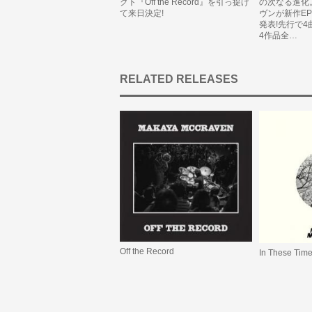
クト『Off the Record』を引っ提げ
の次なる進化
て来日決定!
ヴンが新作E
発表!先行で
4作品全…
RELATED RELEASES
Off the Record
In These Tim