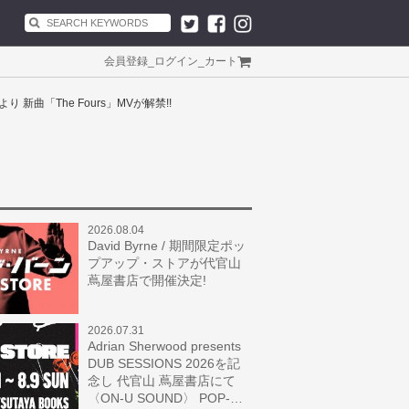
会員登録
_
ログイン
_
カート
 新曲「The Fours」MVが解禁!!
2026.08.04
David Byrne / 期間限定ポッ
プアップ・ストアが代官山
蔦屋書店で開催決定!
2026.07.31
Adrian Sherwood presents
DUB SESSIONS 2026を記
念し 代官山 蔦屋書店にて
〈ON-U SOUND〉 POP-…