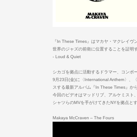
『In These Times』はマカヤ・マクレイヴ
世界のジャズの前衛に位置することを証明
- Loud & Quiet
シカゴを拠点に活動するドラマー、コンポ
9月23日(金)に〈International Anthem
スする最新アルバム『In These Times』
今回のビデオはマッドリブ、アルケミスト
シャツらのMVを手がけてきたNYを拠点と
Makaya McCraven – The Fours