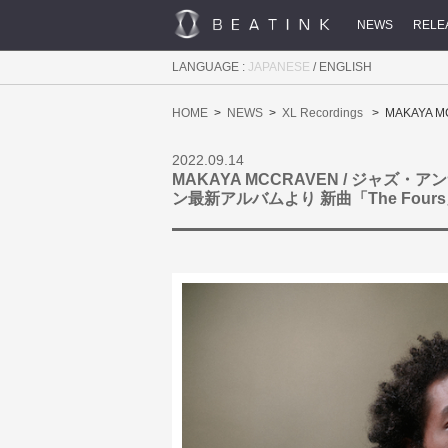
NEWS
RELE
LANGUAGE :
JAPANESE
/
ENGLISH
HOME
NEWS
XL Recordings
MAKAYA
2022.09.14
MAKAYA MCCRAVEN / ジャズ
ン最新アルバムより 新曲「The Fours