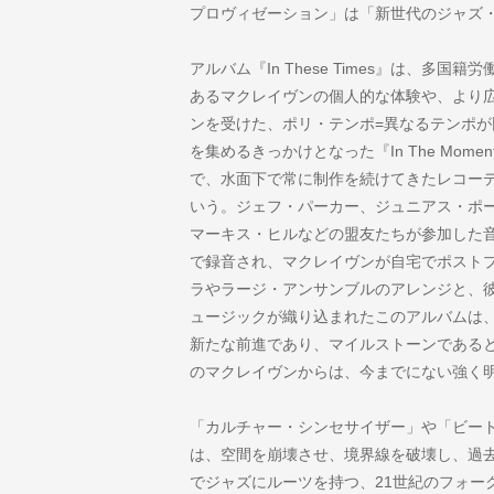
プロヴィゼーション」は「新世代のジャズ
アルバム『In These Times』は、多
あるマクレイヴンの個人的な体験や、より
ンを受けた、ポリ・テンポ=異なるテンポ
を集めるきっかけとなった『In The Mome
で、水面下で常に制作を続けてきたレコー
いう。ジェフ・パーカー、ジュニアス・ポ
マーキス・ヒルなどの盟友たちが参加した音
で録音され、マクレイヴンが自宅でポスト
ラやラージ・アンサンブルのアレンジと、
ュージックが織り込まれたこのアルバムは
新たな前進であり、マイルストーンである
のマクレイヴンからは、今までにない強く
「カルチャー・シンセサイザー」や「ビー
は、空間を崩壊させ、境界線を破壊し、過
でジャズにルーツを持つ、21世紀のフォー