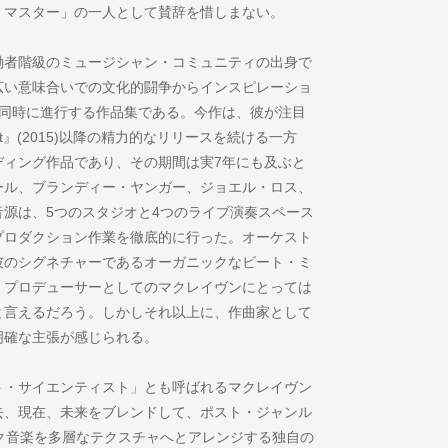
・マスター」の一人として賛辞を惜しまない。
国籍労働者階級のミュージシャン・コミュニティの出身で
広い意味合いでの文化的闘争からインスピレーショ
が同時に進行する作品集である。今作は、彼が注目
nt』(2015)以降の精力的なリリースを続ける一方
ディング作品であり、その期間は実7年にも及ぶと
ール、ブランディー・ヤンガー、ジョエル・ロス、
源は、5つのスタジオと4つのライブ演奏スペース
プロダクション作業を徹底的に行った。オーケスト
彼のシグネチャーであるオーガニックなビート・ミ
、プロデューサーとしてのマクレイヴンにとっては
と言えるだろう。しかしそれ以上に、作曲家として
明確な主張が感じられる。
ト・サイエンティスト」とも呼ばれるマクレイヴン
去、現在、未来をブレンドして、ポスト・ジャンル
ク音楽を多層なテクスチャへとアレンジする独自の