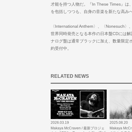
才能を持つ人物だ。『In These Time
を包括しつつも、自身の音楽を新たな高み
〈International Anthem〉、〈Nonesu
世界同時発売となる本作の日本盤CDには
ナログ盤は通常ブラックに加え、数量限定
約受付中。
RELATED NEWS
2026.03.19
2025.08.20
Makaya McCraven / 最新プロジェ
Makaya Mc