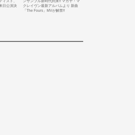
ティスト、
ンサンブル新時代到来!! マカヤ・マ
来日公演決
クレイヴン最新アルバムより 新曲
「The Fours」MVが解禁!!