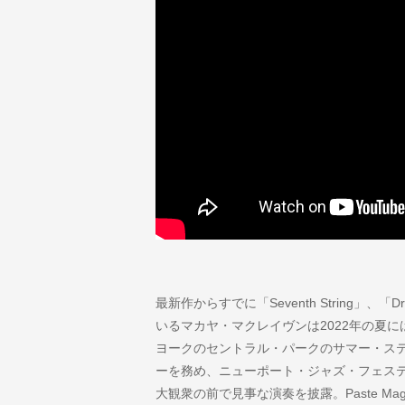
最新作からすでに「Seventh String」、「
いるマカヤ・マクレイヴンは2022年の夏
ヨークのセントラル・パークのサマー・ス
ーを務め、ニューポート・ジャズ・フェス
大観衆の前で見事な演奏を披露。Paste M