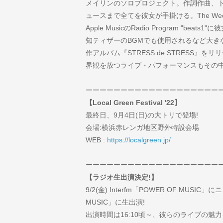
メイリンのソロプロジェクト。作詞作曲、
ュースまで全てを彼女が手掛ける。The Wee
Apple MusicのRadio Program "
知ティザーのBGMでも使用されるなど大き
作アルバム『STRESS de STRESS
界観を放つライブ・パフォーマンスもその
ーーーーーーーーーーーーーーーーーーー
【Local Green Festival '22】
最終日、9月4日(日)の大トリで登場!
会場:横浜赤レンガ地区野外特設会場
WEB :
https://localgreen.jp/
ーーーーーーーーーーーーーーーーーーー
【ラジオ生出演決定!】
9/2(金) Interfm「POWER OF MUSIC」
MUSIC」に生出演!
出演時間は16:10頃～、彼らのライブの魅