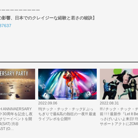
ーーーーーーーーーー
.M.の影響、日本でのクレイジーな経験と若さの秘訣】
l/37637
2022.09.06
2022.08.31
TH ANNIVAERSARY
!!!(チック・チック・チック)/ ぶっ
!!! / チック・チック
インク30周年を記念し夜
ちぎりで最&高の熱狂の一夜!!! 最速
前 ! ! ! 最新作『Let It 
サリーイベントを開
ライブレポを公開!!!
っさげいよいよ来日! !
14(SAT) 渋谷
サポートアクトにZOMB
AST (O…