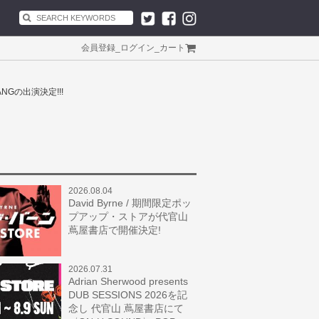
会員登録
_
ログイン
_
カート
ANGの出演決定!!!
2026.08.04
David Byrne / 期間限定ポッ
プアップ・ストアが代官山
蔦屋書店で開催決定!
2026.07.31
Adrian Sherwood presents
DUB SESSIONS 2026を記
念し 代官山 蔦屋書店にて