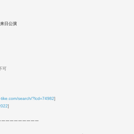
ック来日公演
不可
/l-tike.com/search/?lcd=74982
]
k2022
]
ーーーーーーーーーー