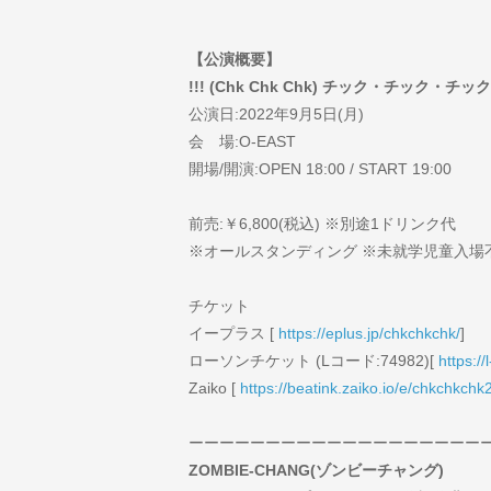
【公演概要】
!!! (Chk Chk Chk) チック・チック・チ
公演日:2022年9月5日(月)
会 場:O-EAST
開場/開演:OPEN 18:00 / START 19:00
前売:￥6,800(税込) ※別途1ドリンク代
※オールスタンディング ※未就学児童入場
チケット
イープラス [
https://eplus.jp/chkchkchk/
]
ローソンチケット (Lコード:74982)[
https:/
Zaiko [
https://beatink.zaiko.io/e/chkchkch
ーーーーーーーーーーーーーーーーーーー
ZOMBIE-CHANG(ゾンビーチャング)