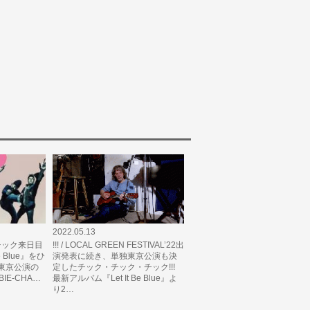
2022.05.13
・チック来日目
!!! / LOCAL GREEN FESTIVAL’22出
Be Blue』をひ
演発表に続き、単独東京公演も決
!東京公演の
定したチック・チック・チック!!!
IE-CHA…
最新アルバム『Let It Be Blue』よ
り2…