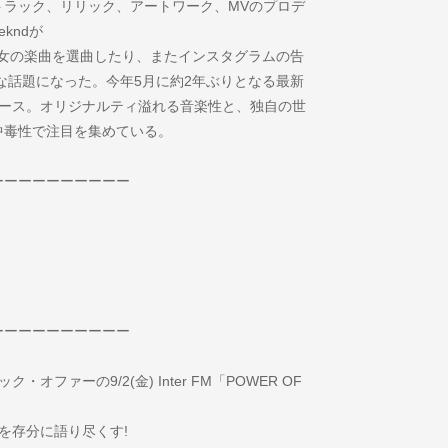
トラック、リリック、アートワーク、MVのプロデ
kndが
beats1"に彼女の楽曲を選曲したり、またインスタグラムの告
な話題になった。今年5月に約2年ぶりとなる最新
』をリリース。オリジナルティ溢れる音楽性と、独自の世
中毒性で注目を集めている。
ーーーーーーーーーー
ーーーーーーーーーー
にニック・オファーの9/2(金) Inter FM「POWER OF
力を存分に語り尽くす!