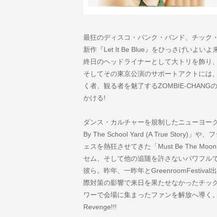
最狂のディスコ・パンク・バンド、チック
新作『Let It Be Blue』をひっさげいよいよ来日!
終日のヘッドライナーとして大トリを飾り、翌
そしてその東京公演のサポートアクトには
く者、観る者を魅了するZOMBIE-CHAN
かける!
ダンス・カルチャーを規制したニューヨーク市長に中
By The School Yard (A True S
ェスを熱狂させてきた「Must Be The Moo
セム、そして他の追随を許さないパワフル
彼ら。昨年、一昨年とGreenroomFest
際対策の影響で来日を果たせなかったチッ
ワーで会場に集まったファンを解放へ導く。さあ大いに
Revenge!!!