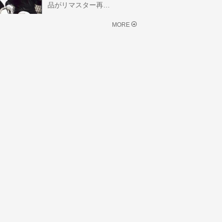
品がリマスター再…
MORE