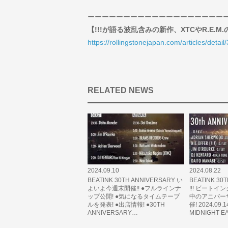
ーーーーーーーーーーーーーーーーーーー
【!!!が語る波乱含みの新作、XTCやR.E
https://rollingstonejapan.com/articles/detai
RELATED NEWS
2024.09.10
2024.08.22
BEATINK 30TH ANNIVERSARY い
BEATINK 30
よいよ今週末開催!! ●フルラインナ
!!! ビート
ップ公開! ●気になるタイムテーブ
中のアニバー
ルを発表! ●出店情報! ●30TH
催! 2024.09.
ANNIVERSARY…
MIDNIGHT E