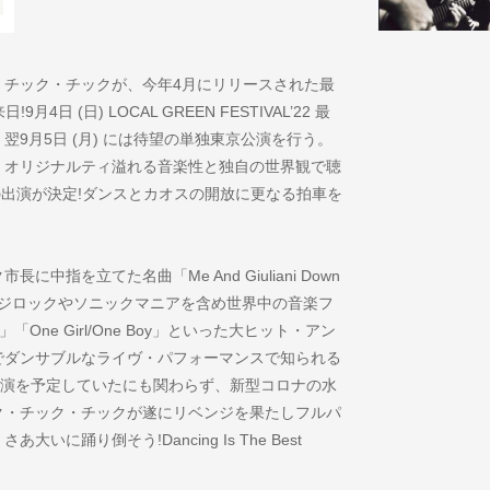
・チック・チックが、今年4月にリリースされた最
9月4日 (日) LOCAL GREEN FESTIVAL’22 最
9月5日 (月) には待望の単独東京公演を行う。
、オリジナルティ溢れる音楽性と独自の世界観で聴
Gの出演が決定!ダンスとカオスの開放に更なる拍車を
指を立てた名曲「Me And Giuliani Down
tory)」や、フジロックやソニックマニアを含め世界中の音楽フ
n」「One Girl/One Boy」といった大ヒット・アン
でダンサブルなライヴ・パフォーマンスで知られる
ival出演を予定していたにも関わらず、新型コロナの水
ク・チック・チックが遂にリベンジを果たしフルパ
踊り倒そう!Dancing Is The Best