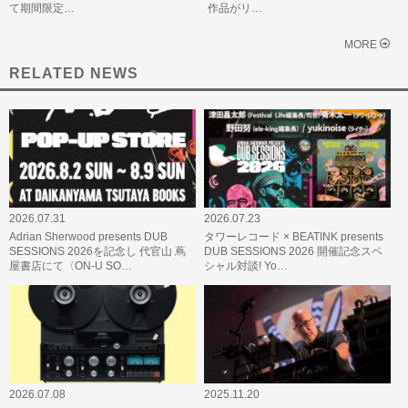
て期間限定…
作品がリ…
MORE
RELATED NEWS
2026.07.31
2026.07.23
Adrian Sherwood presents DUB
タワーレコード × BEATINK presents
SESSIONS 2026を記念し 代官山 蔦
DUB SESSIONS 2026 開催記念スペ
屋書店にて〈ON-U SO…
シャル対談! Yo…
2026.07.08
2025.11.20