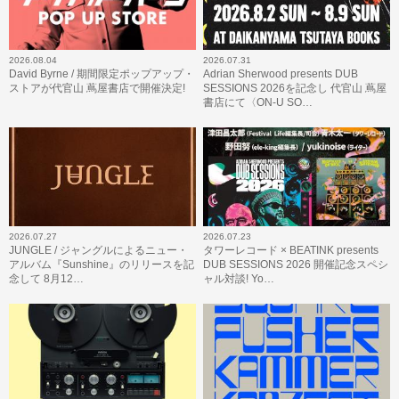
2026.08.04
2026.07.31
David Byrne / 期間限定ポップアップ・
Adrian Sherwood presents DUB
ストアが代官山 蔦屋書店で開催決定!
SESSIONS 2026を記念し 代官山 蔦屋
書店にて〈ON-U SO…
2026.07.27
2026.07.23
JUNGLE / ジャングルによるニュー・
タワーレコード × BEATINK presents
アルバム『Sunshine』のリリースを記
DUB SESSIONS 2026 開催記念スペシ
念して 8月12…
ャル対談! Yo…