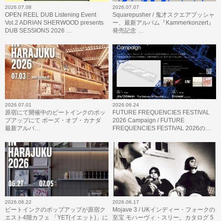
2026.07.08
2026.07.07
OPEN REEL DUB Listening Event
Squarepusher / 鬼才スクエアプッシャ
Vol.2 ADRIAN SHERWOOD presents
ー、最新アルバム『Kammerkonzert』
DUB SESSIONS 2026 …
発売記念 …
2026.07.01
2026.06.24
原宿にて開催中のビートインクのポッ
FUTURE FREQUENCIES FESTIVAL
プアップにて ボーズ・オブ・カナダ
2026 Campaign / FUTURE
最新アルバ…
FREQUENCIES FESTIVAL 2026の…
2026.06.22
2026.06.17
ビートインクのポップアップが原宿ク
Mojave 3 / UKインディー・フォークの
エスト4階カフェ 「YET(イエット)」に
至宝 モハーヴィ・スリー。カタログ 5