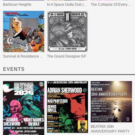
Barbican Heights
In A Space Outta Dub (Black Vinyl)
The Collapse Of Everything
Survival & Resistance (数量限定スペシャル・プライス盤)
The Grand Designer EP
EVENTS
BEATINK 30th
ANNIVERSARY PARTY