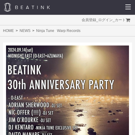
会員登録
_
ログイン
_
カート
HOME
NEWS
Ninja Tune
Warp Records