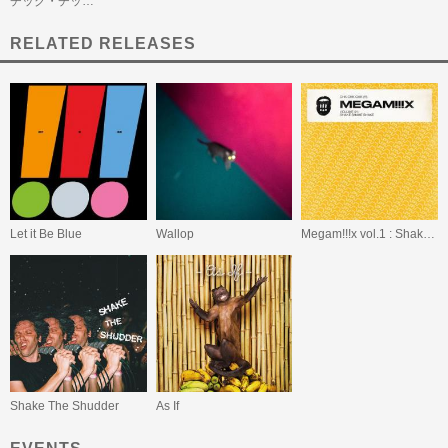
チック・チッ…
RELATED RELEASES
Let it Be Blue
Wallop
Megam!!!x vol.1 : Shake Shake Shake
Shake The Shudder
As If