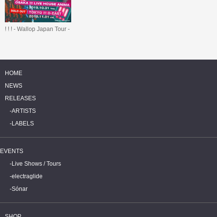
! ! ! - Wallop Japan Tour -
HOME
NEWS
RELEASES
ARTISTS
LABELS
EVENTS
Live Shows / Tours
electraglide
Sónar
SHOP