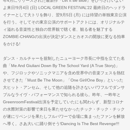
年4月にリリースされた最新作『Let It Be Blue』をひっさげいよい
よ来日!9月4日 (日) LOCAL GREEN FESTIVAL’22 最終日のヘッドラ
イナーとして大トリを飾り、翌9月5日 (月) には待望の単独東京公演
を行う。そしてその東京公演のサポートアクトには、オリジナルテ
ィ溢れる音楽性と独自の世界観で聴く者、観る者を魅了する
ZOMBIE-CHANGの出演が決定!ダンスとカオスの開放に更なる拍車
をかける!
ダンス・カルチャーを規制したニューヨーク市長に中指を立てた名
曲「Me And Giuliani Down By The School Yard (A True Story)」
や、フジロックやソニックマニアを含め世界中の音楽フェスを熱狂
させてきた「Must Be The Moon」「One Girl/One Boy」といった
大ヒット・アンセム、そして他の追随を許さないパワフルでダンサ
ブルなライヴ・パフォーマンスで知られる彼ら。昨年、一昨年と
GreenroomFestival出演を予定していたにも関わらず、新型コロナ
の水際対策の影響で来日を果たせなかったチック・チック・チック
が遂にリベンジを果たしフルパワーで会場に集まったファンを解放
へ導く。さあ大いに踊り倒そう!Dancing Is The Best Revenge!!!