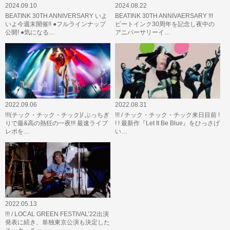
2024.09.10
2024.08.22
BEATINK 30TH ANNIVERSARY いよ
BEATINK 30TH ANNIVAERSARY !!!
いよ今週末開催!! ●フルラインナップ
ビートインク30周年を記念し夜中の
公開! ●気になる…
アニバーサリーイ…
2022.09.06
2022.08.31
!!!(チック・チック・チック)/ ぶっちぎ
!!! / チック・チック・チック来日目前 !
りで最&高の熱狂の一夜!!! 最速ライブ
! ! 最新作『Let It Be Blue』をひっさげ
レポを…
い…
2022.05.13
!!! / LOCAL GREEN FESTIVAL’22出演
発表に続き、単独東京公演も決定した