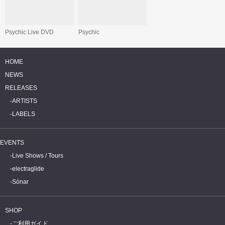
Psychic Live DVD
Psychic
HOME
NEWS
RELEASES
ARTISTS
LABELS
EVENTS
Live Shows / Tours
electraglide
Sónar
SHOP
ご利用ガイド