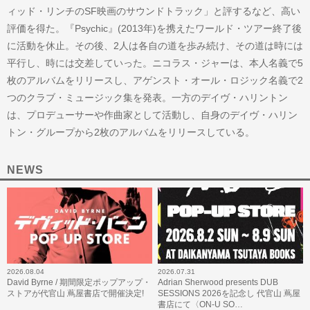
ィッド・リンチのSF映画のサウンドトラック」と評するなど、高い
評価を得た。『Psychic』(2013年)を携えたワールド・ツアー終了後
に活動を休止。その後、2人は各自の道を歩み続け、その道は時には
平行し、時には交差していった。ニコラス・ジャーは、本人名義で5
枚のアルバムをリリースし、アゲンスト・オール・ロジック名義で2
つのクラブ・ミュージック集を発表。一方のデイヴ・ハリントン
は、プロデューサーや作曲家として活動し、自身のデイヴ・ハリン
トン・グループから2枚のアルバムをリリースしている。
NEWS
2026.08.04
2026.07.31
David Byrne / 期間限定ポップアップ・
Adrian Sherwood presents DUB
ストアが代官山 蔦屋書店で開催決定!
SESSIONS 2026を記念し 代官山 蔦屋
書店にて〈ON-U SO…