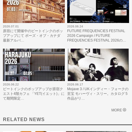
2026.07.01
2026.06.24
原宿にて開催中のビートインクのポッ
FUTURE FREQUENCIES FESTIVAL
プアップにて ボーズ・オブ・カナダ
2026 Campaign / FUTURE
最新アルバ…
FREQUENCIES FESTIVAL 2026の…
2026.06.22
2026.06.17
ビートインクのポップアップが原宿ク
Mojave 3 / UKインディー・フォークの
エスト4階カフェ 「YET(イエット)」に
至宝 モハーヴィ・スリー。カタログ 5
て期間限定…
作品がリ…
MORE
RELATED NEWS