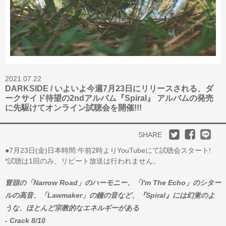
2021.07.22
DARKSIDE / いよいよ今週7月23日にリリースされる、ダ
ークサイド待望の2ndアルバム『Spiral』 アルバムの発売
に先駆けてオンライン試聴会を開催!!!
SHARE
●7月23日(金)日本時間:午前2時よりYouTubeにて試聴会スタート!
*試聴は1回のみ、リピート放送は行われません。
冒頭の「Narrow Road」のハーモニー、「I'm The Echo」のシター
ルの高音、「Lawmaker」の鐘の音など、『Spiral』には幻覚のよ
うな、ほとんど宗教的なエネルギーがある
- Crack 8/10