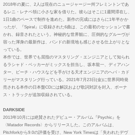
2018年の夏に、2人は現在のニュージャージー州フレミントンであ
るレニ・レナペ領に小さな家を借りた。彼らはそこに1週間滞在し、
1日1曲のペースで制作を進めた。新作の完成にはさらに1年半かか
ったが、『Spiral』に収録された6曲は、この最初のセッションで書
かれ、録音されたという。神秘的な世界観に、圧倒的なグルーヴが
宿った渾身の最新作は、バンドの新境地も感じさせる仕上がりとな
っている。
本作では、世界でも屈指のマスタリング・エンジニアとして知られ
るラシャド・ベッカーがミックスを担当し、坂本龍一、ディアハン
ター、ビーチ・ハウスなどを手がける天才エンジニアのヘバ・カド
リーがマスタリング行っている。2021年7月23日(金)に世界同時発
売される本作の日本盤CDには解説および歌詞対訳を封入、ボーナ
ス・トラックが追加収録されている。
DARKSIDE
2013年10月には絶賛されたデビュー・アルバム『Psychic』を
〈Matador Records〉からリリースした。このアルバムは、
Pitchforkから9.0の評価を受け、New York Timesは「失われたデヴ