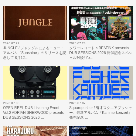
2026.07.27
2026.07.23
JUNGLE / ジャングルによるニュー・
タワーレコード × BEATINK presents
アルバム『Sunshine』のリリースを記
DUB SESSIONS 2026 開催記念スペシ
念して 8月12…
ャル対談! Yo…
2026.07.08
2026.07.07
OPEN REEL DUB Listening Event
Squarepusher / 鬼才スクエアプッシャ
Vol.2 ADRIAN SHERWOOD presents
ー、最新アルバム『Kammerkonzert』
DUB SESSIONS 2026 …
発売記念 …