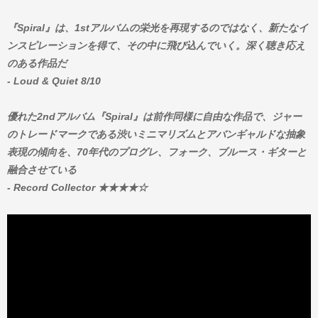
『Spiral』は、1stアルバムの栄光を再現するのではなく、新たなイ
ンスピレーションを得て、その中に飛び込んでいく。深く聴き応え
のある作品だ
- Loud & Quiet 8/10
優れた2ndアルバム『Spiral』は前作同様に自由な作品で、ジャー
のトレードマークである渋いミニマリズムとアバンギャルドな抽象
表現の傾向を、70年代のプログレ、フォーク、ブルース・ギターと
融合させている
- Record Collector ★★★★☆