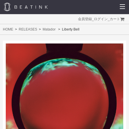
会員登録
_
ログイン
_
カート
HOME
RELEASES
Matador
Liberty Bell