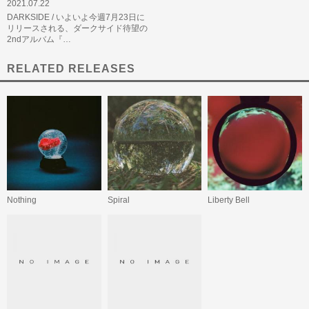
2021.07.22
DARKSIDE / いよいよ今週7月23日に
リリースされる、ダークサイド待望の
2ndアルバム『…
RELATED RELEASES
Nothing
Spiral
Liberty Bell