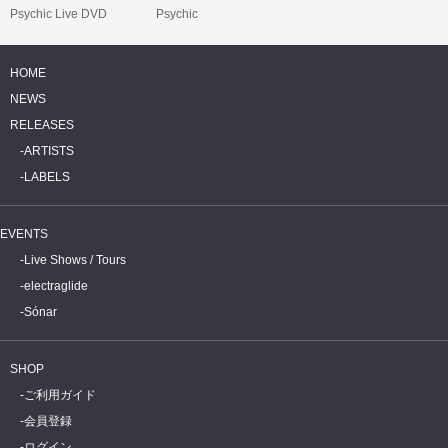
Psychic Live DVD
Psychic
HOME
NEWS
RELEASES
ARTISTS
LABELS
EVENTS
Live Shows / Tours
electraglide
Sónar
SHOP
ご利用ガイド
会員登録
ログイン