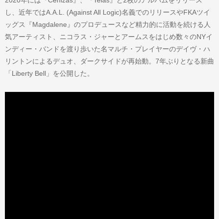
し、近年ではA.A.L. (Against All Logic)名義でのリリースやFKAツイ
ッグス『Magdalene』のプロデュースなど精力的に活動を続ける人
気アーティスト、ニコラス・ジャーとアームスをはじめ数々のNYイ
ンディー・バンドを渡り歩いた名マルチ・プレイヤーのデイヴ・ハ
リントンによるデュオ、ダークサイドが再始動。7年ぶりとなる新曲
「Liberty Bell」を公開した。