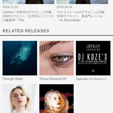
2019.12.02
2019.10.24
Låpsley / “次世代のアデル”こと23歳
“ネクストレベルのアデル”こと23歳
SSWラプスリー、12月6日にリリース
SSWラプスリー、英名門レーベル
の最新EP『The…
〈XL Recordings〉…
RELATED RELEASES
Through Water
These Elements EP
Operator (DJ Koze’s 12 inch Extended Disco Versions)