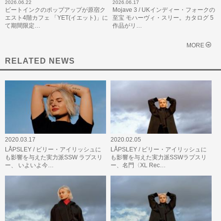
2026.06.22
2026.06.17
ビートインクのポップアップが原宿ク
Mojave 3 / UKインディー・フォークの
エスト4階カフェ 「YET(イエット)」に
至宝 モハーヴィ・スリー。カタログ 5
て期間限定…
作品がリ…
MORE
RELATED NEWS
2020.03.17
2020.02.05
LÅPSLEY / ビリー・アイリッシュに
LÅPSLEY / ビリー・アイリッシュに
も影響を与えた実力派SSW ラプスリ
も影響を与えた実力派SSWラプスリ
ー、 いよいよ今…
ー、名門〈XL Rec…