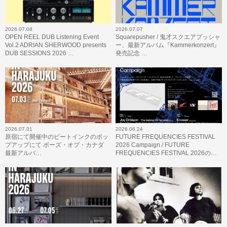
2026.07.08
2026.07.07
OPEN REEL DUB Listening Event
Squarepusher / 鬼才スクエアプッシャ
Vol.2 ADRIAN SHERWOOD presents
ー、最新アルバム『Kammerkonzert』
DUB SESSIONS 2026 …
発売記念 …
2026.07.01
2026.06.24
原宿にて開催中のビートインクのポッ
FUTURE FREQUENCIES FESTIVAL
プアップにて ボーズ・オブ・カナダ
2026 Campaign / FUTURE
最新アルバ…
FREQUENCIES FESTIVAL 2026の…