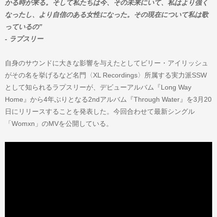
かる時が来る。そして私たちは今、その未来にいて、私はより強く
なったし、より自信のある女性になった。その現在について私は歌
っているの”
- ラプスリー
自身のサウンドに大きな影響を与えたとしてビリー・アイリッシュ
がその名を挙げるなど名門〈XL Recordings〉所属する実力派SSW
として知られるラプスリーが、デビューアルバム『Long Way
Home』から4年ぶりとなる2ndアルバム『Through Water』を3月20
日にリリースすることを発表した。今回合わせて最新シングル
「Womxn」のMVを公開している。