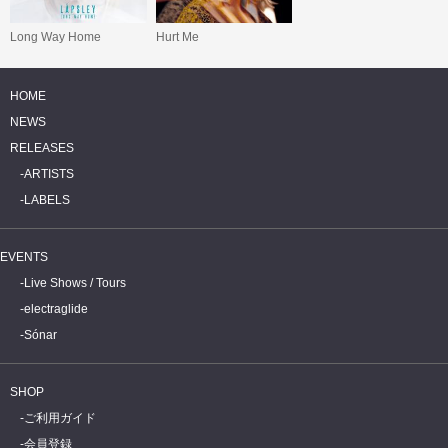
Long Way Home
Hurt Me
HOME
NEWS
RELEASES
ARTISTS
LABELS
EVENTS
Live Shows / Tours
electraglide
Sónar
SHOP
ご利用ガイド
会員登録