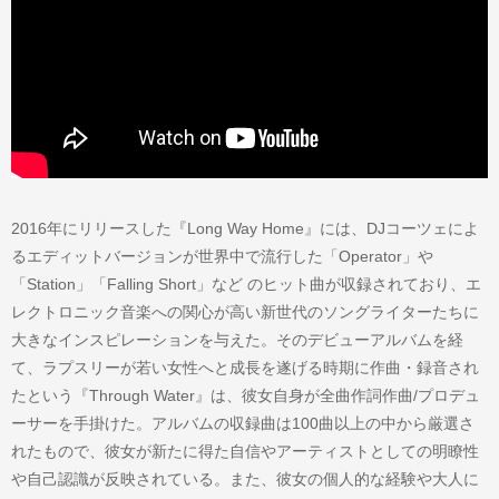
2016年にリリースした『Long Way Home』には、DJコーツェによ
るエディットバージョンが世界中で流行した「Operator」や
「Station」「Falling Short」など のヒット曲が収録されており、エ
レクトロニック音楽への関心が高い新世代のソングライターたちに
大きなインスピレーションを与えた。そのデビューアルバムを経
て、ラプスリーが若い女性へと成長を遂げる時期に作曲・録音され
たという『Through Water』は、彼女自身が全曲作詞作曲/プロデュ
ーサーを手掛けた。アルバムの収録曲は100曲以上の中から厳選さ
れたもので、彼女が新たに得た自信やアーティストとしての明瞭性
や自己認識が反映されている。また、彼女の個人的な経験や大人に