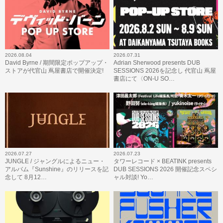
2026.08.04
2026.07.31
David Byrne / 期間限定ポップアップ・
Adrian Sherwood presents DUB
ストアが代官山 蔦屋書店で開催決定!
SESSIONS 2026を記念し 代官山 蔦屋
書店にて〈ON-U SO…
2026.07.27
2026.07.23
JUNGLE / ジャングルによるニュー・
タワーレコード × BEATINK presents
アルバム『Sunshine』のリリースを記
DUB SESSIONS 2026 開催記念スペシ
念して 8月12…
ャル対談! Yo…