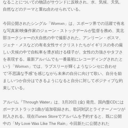
なることについての物語がサウンドに反映され、水、気候、天気、
自然などのテーマと重ね合わせられている。
今回公開されたシングル「Womxn」は、スポーツ界での活躍で有名
な写真家/映像作家のジェーン・ストックデールが監督を務め、英北
部ヨークシャーの大自然の中で撮影された。アンリーン・ボスマ、
ジェナ・メスなどの有名女性サイクリストたちがイギリスの冬の厳
しい天候の中で自転車を漕ぎ続ける様子が、女性の力強さやタフさ
を表現する。最新アルバムでも一番最初にレコーディングされたと
いう「Womxn」では、ラプスリーが輝くようなシンセに合わせ
て“不思議な予感”を感じながら未来の自分に向けて歌い、自分を励
ましいつか自分はできるようになると自分に対してポジティブな約
束している。
アルバム『Through Water』は、3月20日 (金) 発売。国内盤CDには
ボーナストラック1曲が追加収録され、歌詞対訳とライナーノーツが
封入される。現在iTunes Storeでアルバムを予約すると、既に公開
中の「My Love Was Like The Rain」今回新たに公開された