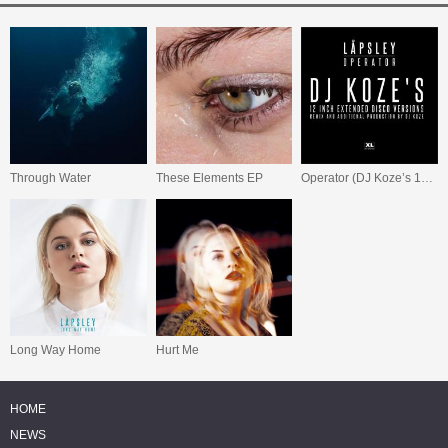
Through Water
These Elements EP
Operator (DJ Koze’s 12 inch Extended Disco Versions)
Long Way Home
Hurt Me
HOME
NEWS