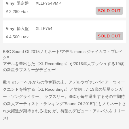
Vinyl
限定盤
XLLP754VMP
SOLD OUT
¥ 2,280 +tax
Vinyl
輸入盤
XLLP754
SOLD OUT
¥ 4,500 +tax
BBC Sound Of 2015ノミネート!アデル meets ジェイムス・ブレイ
ク!!
アデルを輩出した〈XL Recordings〉が2016年大プッシュする19歳
の新星ラプスリーがデビュー!
数々 のレーベルからの争奪戦の末、アデルやヴァンパイア・ウィー
クエンドを擁する〈XL Recordings〉と契約した19歳の新星シンガ
ー・ソングライター、 ラプスリー。BBCが毎年選出するその年期待
の新人アーティスト・ランキング"Sound Of 2015"にもノミネートさ
れ大躍進が期待される彼女 が、待望のデビュー・アルバムをリリー
ス!