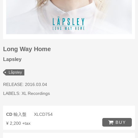
Long Way Home
Lapsley
Låpsley
RELEASE: 2016.03.04
LABELS:
XL Recordings
CD
輸入盤
XLCD754
BUY
¥ 2,200 +tax