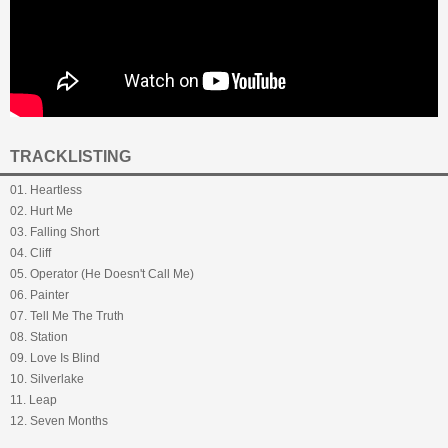
TRACKLISTING
01. Heartless
02. Hurt Me
03. Falling Short
04. Cliff
05. Operator (He Doesn't Call Me)
06. Painter
07. Tell Me The Truth
08. Station
09. Love Is Blind
10. Silverlake
11. Leap
12. Seven Months