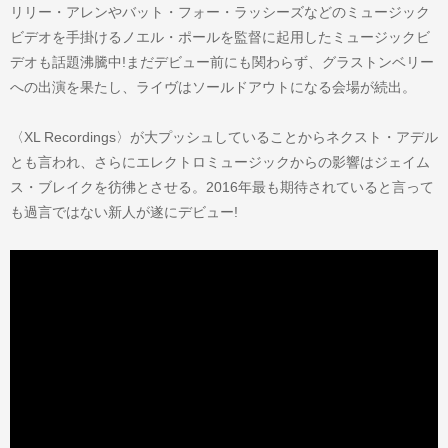
リリー・アレンやバット・フォー・ラッシーズなどのミュージック
ビデオを手掛けるノエル・ポールを監督に起用したミュージックビ
デオも話題沸騰中!まだデビュー前にも関わらず、グラストンベリー
への出演を果たし、ライヴはソールドアウトになる会場が続出。
〈XL Recordings〉が大プッシュしていることからネクスト・アデル
とも言われ、さらにエレクトロミュージックからの影響はジェイム
ス・ブレイクを彷彿とさせる。2016年最も期待されていると言って
も過言ではない新人が遂にデビュー!