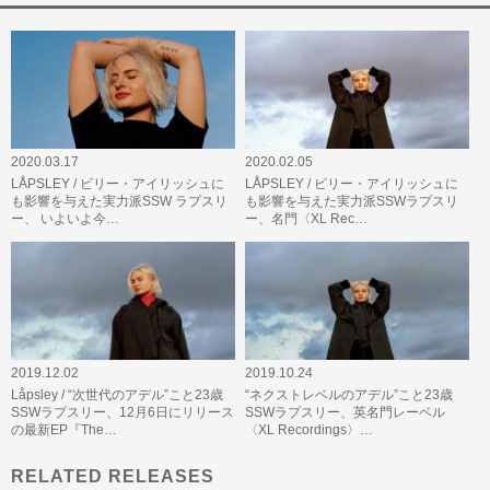
2020.03.17
2020.02.05
LÅPSLEY / ビリー・アイリッシュに
LÅPSLEY / ビリー・アイリッシュに
も影響を与えた実力派SSW ラプスリ
も影響を与えた実力派SSWラプスリ
ー、 いよいよ今…
ー、名門〈XL Rec…
2019.12.02
2019.10.24
Låpsley / “次世代のアデル”こと23歳
“ネクストレベルのアデル”こと23歳
SSWラプスリー、12月6日にリリース
SSWラプスリー、英名門レーベル
の最新EP『The…
〈XL Recordings〉…
RELATED RELEASES