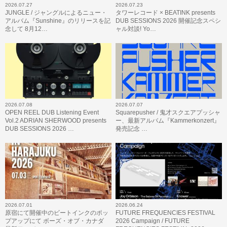
2026.07.27
2026.07.23
JUNGLE / ジャングルによるニュー・
タワーレコード × BEATINK presents
アルバム『Sunshine』のリリースを記
DUB SESSIONS 2026 開催記念スペシ
念して 8月12…
ャル対談! Yo…
2026.07.08
2026.07.07
OPEN REEL DUB Listening Event
Squarepusher / 鬼才スクエアプッシャ
Vol.2 ADRIAN SHERWOOD presents
ー、最新アルバム『Kammerkonzert』
DUB SESSIONS 2026 …
発売記念 …
2026.07.01
2026.06.24
原宿にて開催中のビートインクのポッ
FUTURE FREQUENCIES FESTIVAL
プアップにて ボーズ・オブ・カナダ
2026 Campaign / FUTURE