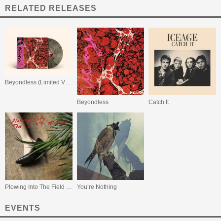
RELATED RELEASES
Beyondless (Limited Vinyl)
Beyondless
Catch It
Plowing Into The Field of Love
You’re Nothing
EVENTS