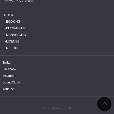
メールマガジン登録
OTHER
BOOKING
BLOW-UP LIVE
MANAGEMENT
LICENSE
RECRUIT
Twitter
Facebook
Instagram
SoundCloud
Youtube
© 2026 BEATINK.COM.