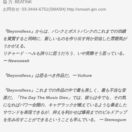
協 力: BEATINK
お問合せ: 03-3444-6751(SMASH) http://smash-jpn.com
『Beyondless』からは、パンクとポストパンクのこれまでの功績
を賞賛すると同時に、新しいものを作り出す何か切迫した雰囲気が
うかがえる。
リチャード・ヘルも誇りに思うだろう、いや実際そう思っている。
ー Newsweek
『Beyondless』は恐るべき作品だ。ー Vulture
『Beyondless』これまでの作品の中で最も美しく、最も不吉な音
楽だ。「The Day The Music Dies」では、彼らは今でも、その気
になればパワー全開の、キャデラックが燃えているような暴走した
サウンドを表現できるが、抑えを利かせば爆発までのビルドアップ
を生み出すことができるということも学んでいる。 ー Stereogum