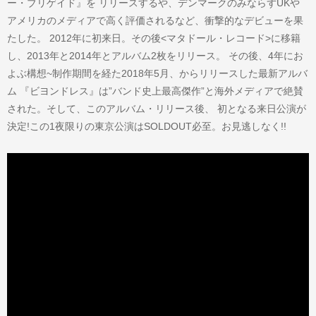
ー・ブリゲイド』を リリースするや、デンマークのみならずUKや
アメリカのメディアで高く評価されるなど、衝撃的なデビューを果
たした。 2012年に初来日。その後<マタドール・レコード>に移籍
し、2013年と2014年とアルバム2枚をリリース。 その後、4年にお
よぶ構想~制作期間を経た2018年5月、
からリリースした最新アルバ
ム 『ビヨンドレス』は”バンド史上最高傑作”と海外メディアで絶賛
された。そして、このアルバム・リリース後、 初となる来日公演が
決定!この1夜限りの東京公演はSOLDOUT必至。お見逃しなく!!