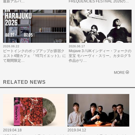
最新アルバ…
FREQUENCIES FESTIVAL 2026の…
2026.06.22
2026.06.17
ビートインクのポップアップが原宿ク
Mojave 3 / UKインディー・フォークの
エスト4階カフェ 「YET(イエット)」に
至宝 モハーヴィ・スリー。カタログ 5
て期間限定…
作品がリ…
MORE
RELATED NEWS
2019.04.18
2019.04.12