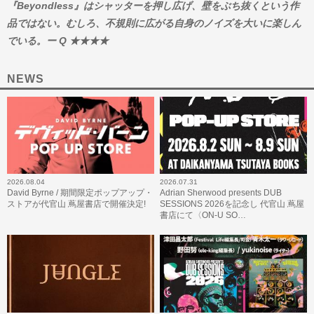
『Beyondless』はシャッターを押し広げ、壁をぶち抜くという作
品ではない。むしろ、不規則に広がる自身のノイズを大いに楽しん
でいる。ー Q ★★★★
NEWS
2026.08.04
2026.07.31
David Byrne / 期間限定ポップアップ・
Adrian Sherwood presents DUB
ストアが代官山 蔦屋書店で開催決定!
SESSIONS 2026を記念し 代官山 蔦屋
書店にて〈ON-U SO…