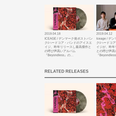
2019.04.18
2019.04.12
ICEAGE / デンマーク発ポストパン
Iceage /
ク/ハードコア・バンドのアイスエ
ク/ハードコ
イジ、昨年リリースし最高傑作と
イジが、昨年
の呼び声高いアルバム
との呼び声高
『Beyondless』の…
『Beyondle
RELATED RELEASES