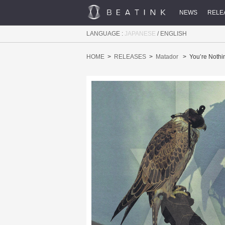
NEWS
RELE
LANGUAGE :
JAPANESE
/
ENGLISH
HOME
RELEASES
Matador
You’re Nothi