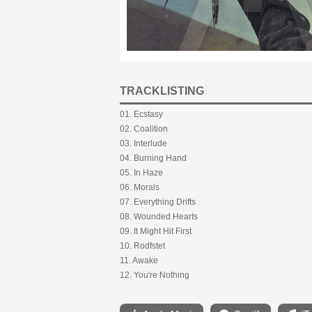
TRACKLISTING
01. Ecstasy
02. Coalition
03. Interlude
04. Burning Hand
05. In Haze
06. Morals
07. Everything Drifts
08. Wounded Hearts
09. It Might Hit First
10. Rodfstet
11. Awake
12. You're Nothing