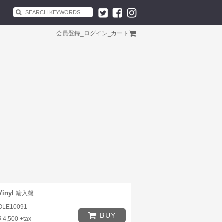
会員登録
_
ログイン
_
カート
Vinyl
輸入盤
OLE10091
BUY
¥ 4,500 +tax