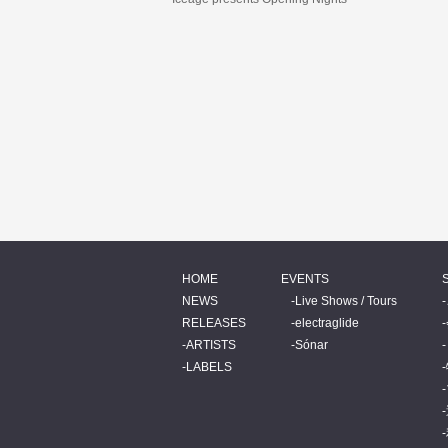
HOME
EVENTS
NEWS
Live Shows / Tours
RELEASES
electraglide
ARTISTS
Sónar
LABELS