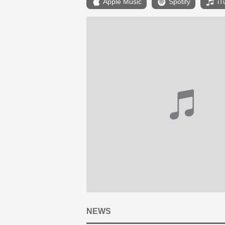
Apple Music
Spotify
iT
NEWS