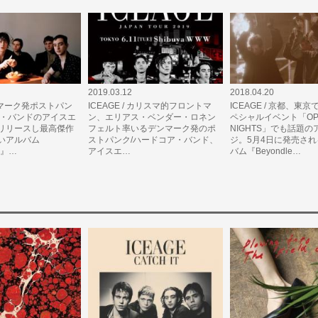
2019.03.12
2018.04.20
 デンマーク発ポストパン
ICEAGE / カリスマ的フロントマ
ICEAGE / 京都、東
ア・バンドのアイスエ
ン、エリアス・ベンダー・ロネン
ペシャルイベント「OPE
リリースし最高傑作
フェルト率いるデンマーク発のポ
NIGHTS」でも話題
いアルバム
ストパンク/ハードコア・バンド、
ジ。5月4日に発売さ
ss』…
アイスエ…
バム『Beyondle…