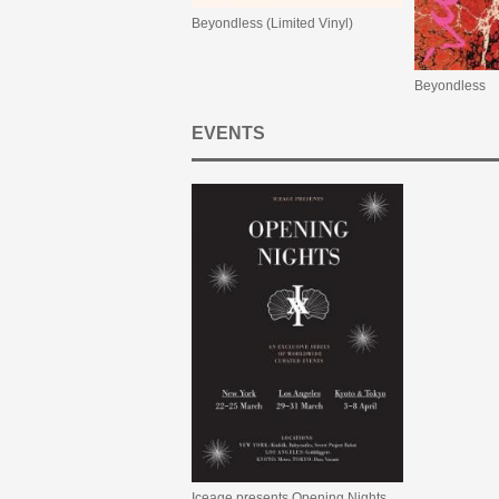
Beyondless (Limited Vinyl)
Beyondless
EVENTS
Iceage presents Opening Nights