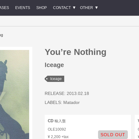
ASES
EVENTS
SHOP
CONTACT
OTHER
ng
You’re Nothing
Iceage
Iceage
RELEASE: 2013.02.18
LABELS:
Matador
CD
輸入盤
OLE10092
SOLD OUT
¥ 2,200 +tax