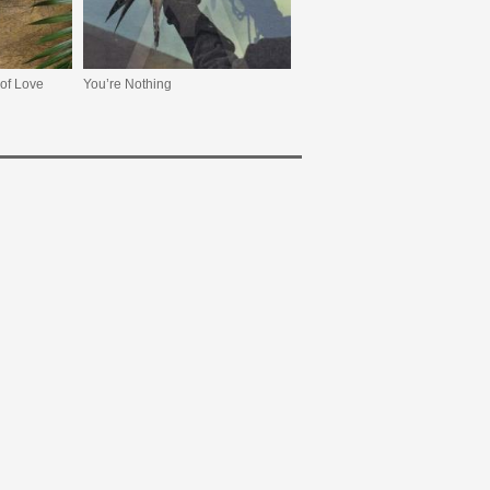
 of Love
You’re Nothing