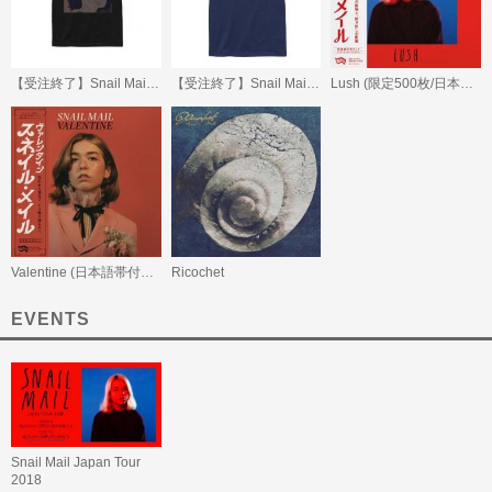
【受注終了】Snail Mail Portrait T-shirts
【受注終了】Snail Mail Logo T-shirts
Lush (限定500枚/日本語帯付LP)
Valentine (日本語帯付LP)
Ricochet
EVENTS
Snail Mail Japan Tour
2018