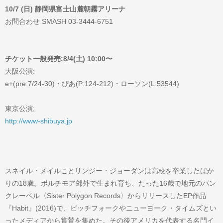
10/7 (日) 静岡県富士山麓朝霧アリーナ
お問合わせ SMASH 03-3444-6751
チケット一般発売:8/4(土) 10:00〜
大阪公演:
e+(pre:7/24-30)・ぴあ(P:124-212)・ローソン(L:53544)
東京公演;
http://www-shibuya.jp
スネイル・メイルことリンジー・ジョーダンは高校を卒業したばか
りの18歳。ボルチモア郊外で生まれ育ち、たった16歳で地元のパン
クレーベル〈Sister Polygon Records〉からリリースしたEP作品
『Habit』(2016)で、ピッチフォークやニューヨーク・タイムズとい
ったメディアから賞賛を集めた。その後アメリカを代表する名門イ