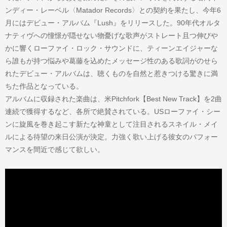
ンディー・レーベル〈Matador Records〉との契約を果たし、今年6
月にはデビュー・アルバム『Lush』をリリースした。90年代オルタ
ナティヴへの憧憬が隠せない物憂げな歌声がストレート且つ伸びや
かに響くローファイ・ロック・サウンドに、ティーンエイジャーな
ら誰もが持つ悩みや葛藤を込めたメッセージ性のある歌詞がのせら
れたデビュー・アルバムは、聴くものを自然と惹きつける驚きに満
ちた作品となっている。
アルバムに収録された楽曲は、米Pitchfork【Best New Track】を2曲
連続で獲得するなど、各所で絶賛されている。USローファイ・シー
ンに旋風を巻き起こす新たな神童として注目されるスネイル・メイ
ルによる待望の来日公演が決定。力強く歌い上げる彼女のパフォー
マンスを間近で感じて欲しい。