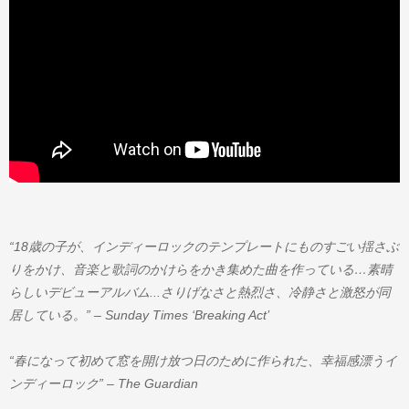
“18歳の子が、インディーロックのテンプレートにものすごい揺さぶ
りをかけ、音楽と歌詞のかけらをかき集めた曲を作っている…素晴
らしいデビューアルバム...さりげなさと熱烈さ、冷静さと激怒が同
居している。” – Sunday Times ‘Breaking Act’
“春になって初めて窓を開け放つ日のために作られた、幸福感漂うイ
ンディーロック” – The Guardian