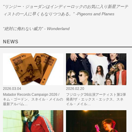
"リンジー・ジョーダンはインディーロックのお気に入り新星アーテ
ィストの一人に早くもなりつつある。” -Pigeons and Planes
“絶対に侮れない威力” - Wonderland
NEWS
2026.03.04
2026.02.20
Matador Records Campaign 2026 /
フジロック'26出演アーティスト第1弾
キム・ゴードン、スネイル・メイルの
発表!ザ・エックス・エックス、スネ
最新アルバム…
イル・メイル…