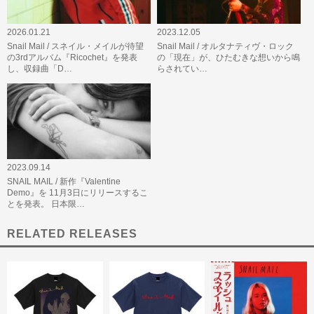
2026.01.21
2023.12.05
Snail Mail / スネイル・メイルが待望
Snail Mail / オルタナティヴ・ロック
の3rdアルバム『Ricochet』を発表
の「現在」が、ひたむきな想いから鳴
し、収録曲「D…
らされてい…
2023.09.14
SNAIL MAIL / 新作『Valentine
Demo』を 11月3日にリリースするこ
とを発表。 日本限…
RELATED RELEASES