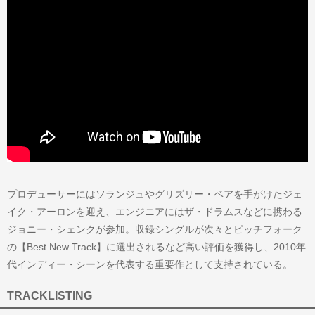
プロデューサーにはソランジュやグリズリー・ベアを手がけたジェ
イク・アーロンを迎え、エンジニアにはザ・ドラムスなどに携わる
ジョニー・シェンクが参加。収録シングルが次々とピッチフォーク
の【Best New Track】に選出されるなど高い評価を獲得し、2010年
代インディー・シーンを代表する重要作として支持されている。
TRACKLISTING