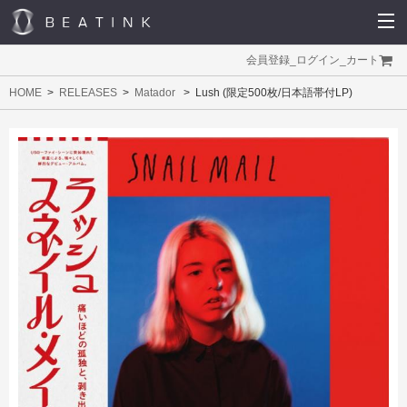
会員登録
_
ログイン
_
カート
HOME
RELEASES
Matador
Lush (限定500枚/日本語帯付LP)