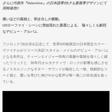
さらに代表作『Valentine』の日本語帯付LPも新装帯デザインにて
同時発売!!
痛いほどの孤独と、剥き出しの衝動。
USローファイ・シーンに突如現れた新星による、 瑞々しくも鮮烈
なデビュー・アルバム
フジロック'26出演を記念して、世界500枚限定の日本限定カラー・
ヴァイナルがリリース決定!スネイル・メイルのデビュー・アルバム
となる本作は、ティーンエイジャー特有の葛藤や孤独を瑞々しく綴
ったリリックと、90年代オルタナティヴ・ロックの影響を感じさせ
るノスタルジックなギター・サウンドが融合した一枚。独創的なコ
ード感と、憂いを帯びた伸びやかな歌声が唯一無二の存在感を放っ
ている。