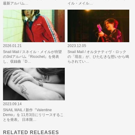
最新アルバム…
イル・メイル…
2026.01.21
2023.12.05
Snail Mail / スネイル・メイルが待望
Snail Mail / オルタナティヴ・ロック
の3rdアルバム『Ricochet』を発表
の「現在」が、ひたむきな想いから鳴
し、収録曲「D…
らされてい…
2023.09.14
SNAIL MAIL / 新作『Valentine
Demo』を 11月3日にリリースするこ
とを発表。 日本限…
RELATED RELEASES