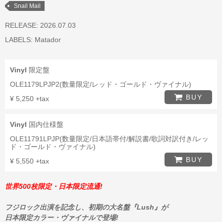
Snail Mail
RELEASE: 2026.07.03
LABELS:
Matador
Vinyl
限定盤
OLE1179LPJP2(数量限定/レッド・ゴールド・ヴァイナル)
BUY
¥ 5,250 +tax
Vinyl
国内仕様盤
OLE11791LPJP(数量限定/日本語帯付/解説書/歌詞対訳付き/レッ
ド・ゴールド・ヴァイナル)
BUY
¥ 5,550 +tax
世界500枚限定・日本限定流通!
フジロック出演を記念し、初期の大名盤『Lush』が
日本限定カラー・ヴァイナルで登場!