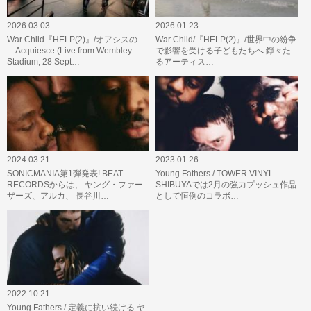
2026.03.03
2026.01.23
War Child『HELP(2)』/オアシスの
War Child/『HELP(2)』/世界中の紛争
「Acquiesce (Live from Wembley
で影響を受ける子どもたちへ 錚々た
Stadium, 28 Sept…
るアーティス…
2024.03.21
2023.01.26
SONICMANIA第1弾発表! BEAT
Young Fathers / TOWER VINYL
RECORDSからは、 ヤング・ファー
SHIBUYAでは2月の強力プッシュ作品
ザーズ、アルカ、 長谷川…
として恒例のコラボ…
2022.10.21
Young Fathers / 定義に抗い続ける ヤ