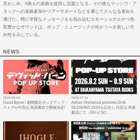
言わしめ、6曲もの楽曲を提供し話題となる。その後もマッシヴ・ア
タックへの楽曲参加やツアーサポートなどを通じてさらなる進化を
遂げた。時に辛辣なメッセージをも包み込むエモーショナルかつ色
彩豊かなサウンドは、ポップ・ミュージックが向かうべき新しい方
向性を示している。
NEWS
2026.08.04
2026.07.31
David Byrne / 期間限定ポップアップ・
Adrian Sherwood presents DUB
ストアが代官山 蔦屋書店で開催決定!
SESSIONS 2026を記念し 代官山 蔦屋
書店にて〈ON-U SO…