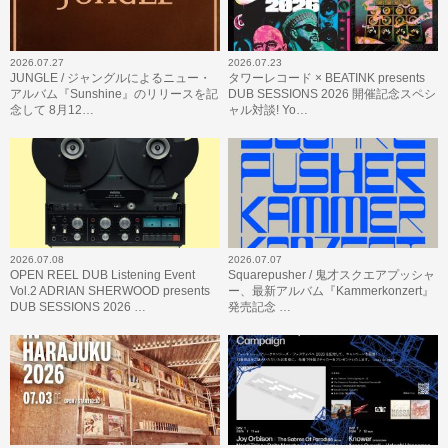
2026.07.27
2026.07.23
JUNGLE / ジャングルによるニュー・
タワーレコード × BEATINK presents
アルバム『Sunshine』のリリースを記
DUB SESSIONS 2026 開催記念スペシ
念して 8月12…
ャル対談! Yo…
2026.07.08
2026.07.07
OPEN REEL DUB Listening Event
Squarepusher / 鬼才スクエアプッシャ
Vol.2 ADRIAN SHERWOOD presents
ー、最新アルバム『Kammerkonzert』
DUB SESSIONS 2026 …
発売記念 …