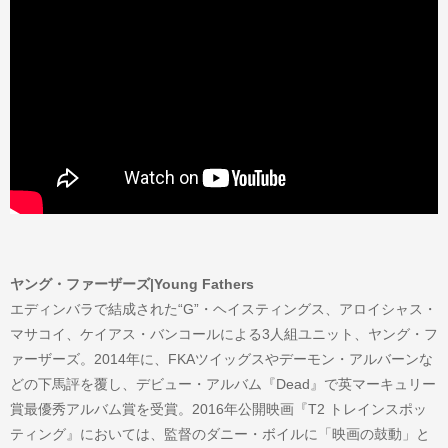
ヤング・ファーザーズ|Young Fathers
エディンバラで結成された“G”・ヘイスティングス、アロイシャス・
マサコイ、ケイアス・バンコールによる3人組ユニット、ヤング・フ
ァーザーズ。2014年に、FKAツイッグスやデーモン・アルバーンな
どの下馬評を覆し、デビュー・アルバム『Dead』で英マーキュリー
賞最優秀アルバム賞を受賞。2016年公開映画『T2 トレインスポッ
ティング』においては、監督のダニー・ボイルに「映画の鼓動」と