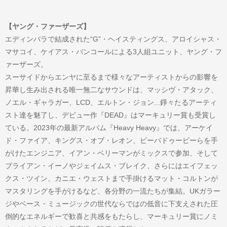
【ヤング・ファーザーズ】
エディンバラで結成された“G”・ヘイスティングス、アロイシャス・
マサコイ、ケイアス・バンコールによる3人組ユニット、ヤング・フ
ァーザーズ。
スーサイドからエンヤに至るまで様々なアーティストからの影響を
昇華し生み出される唯一無二なサウンドは、マッシヴ・アタック、
ノエル・ギャラガー、LCD、エルトン・ジョン...錚々たるアーティ
スト達を魅了し、デビュー作『DEAD』はマーキュリー賞も受賞し
ている。2023年の最新アルバム『Heavy Heavy』では、アーケイ
ド・ファイア、キングス・オブ・レオン、ビーバドゥービーらを手
がけたエンジニア、イアン・ベリーマンがミックスで参加、そして
ブライアン・イーノやジェイムス・ブレイク、さらにはエイフェッ
クス・ツイン、カニエ・ウェストまで手掛けるマット・コルトンが
マスタリングを手がけるなど、各分野の一流たちが集結。UKガラー
ジやベース・ミュージックの世代ならではの低音に下支えされた圧
倒的なエネルギーで歓喜と共感をもたらし、マーキュリー賞にノミ