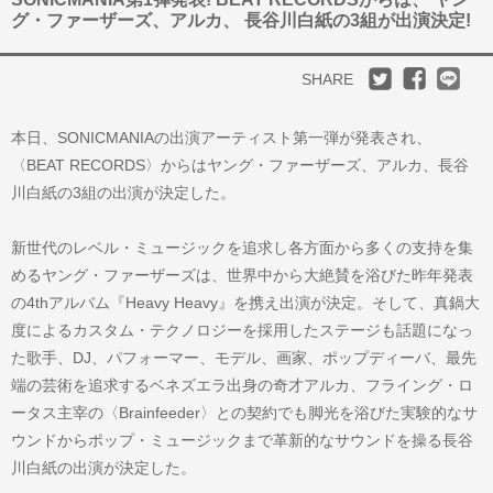
グ・ファーザーズ、アルカ、 長谷川白紙の3組が出演決定!
SHARE
本日、SONICMANIAの出演アーティスト第一弾が発表され、
〈BEAT RECORDS〉からはヤング・ファーザーズ、アルカ、長谷
川白紙の3組の出演が決定した。
新世代のレベル・ミュージックを追求し各方面から多くの支持を集
めるヤング・ファーザーズは、世界中から大絶賛を浴びた昨年発表
の4thアルバム『Heavy Heavy』を携え出演が決定。そして、真鍋大
度によるカスタム・テクノロジーを採用したステージも話題になっ
た歌手、DJ、パフォーマー、モデル、画家、ポップディーバ、最先
端の芸術を追求するベネズエラ出身の奇才アルカ、フライング・ロ
ータス主宰の〈Brainfeeder〉との契約でも脚光を浴びた実験的なサ
ウンドからポップ・ミュージックまで革新的なサウンドを操る長谷
川白紙の出演が決定した。