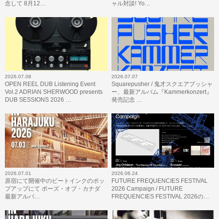
念して 8月12…
ャル対談! Yo…
2026.07.08
2026.07.07
OPEN REEL DUB Listening Event
Squarepusher / 鬼才スクエアプッシャ
Vol.2 ADRIAN SHERWOOD presents
ー、最新アルバム『Kammerkonzert』
DUB SESSIONS 2026 …
発売記念 …
2026.07.01
2026.06.24
原宿にて開催中のビートインクのポッ
FUTURE FREQUENCIES FESTIVAL
プアップにて ボーズ・オブ・カナダ
2026 Campaign / FUTURE
最新アルバ…
FREQUENCIES FESTIVAL 2026の…