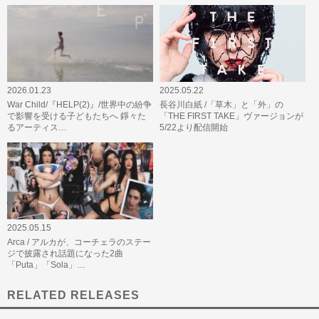
2026.01.23
2025.05.22
War Child/『HELP(2)』/世界中の紛争
長谷川白紙 /「草木」と「外」の
で影響を受ける子どもたちへ 錚々た
「THE FIRST TAKE」ヴァージョンが
るアーティス…
5/22より配信開始
2025.05.15
Arca / アルカが、コーチェラのステー
ジで披露され話題になった2曲
「Puta」「Sola」…
RELATED RELEASES