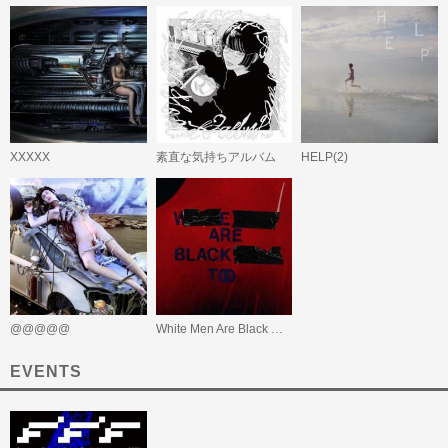
XXXXX
素直な気持ちアルバム
HELP(2)
@@@@@
White Men Are Black Men Too (10th Anniversary Edition)
EVENTS