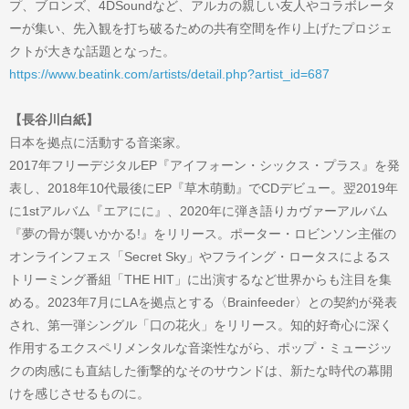
プ、ブロンズ、4DSoundなど、アルカの親しい友人やコラボレータ
ーが集い、先入観を打ち破るための共有空間を作り上げたプロジェ
クトが大きな話題となった。
https://www.beatink.com/artists/detail.php?artist_id=687
【長谷川白紙】
日本を拠点に活動する音楽家。
2017年フリーデジタルEP『アイフォーン・シックス・プラス』を発
表し、2018年10代最後にEP『草木萌動』でCDデビュー。翌2019年
に1stアルバム『エアにに』、2020年に弾き語りカヴァーアルバム
『夢の骨が襲いかかる!』をリリース。ポーター・ロビンソン主催の
オンラインフェス「Secret Sky」やフライング・ロータスによるス
トリーミング番組「THE HIT」に出演するなど世界からも注目を集
める。2023年7月にLAを拠点とする〈Brainfeeder〉との契約が発表
され、第一弾シングル「口の花火」をリリース。知的好奇心に深く
作用するエクスペリメンタルな音楽性ながら、ポップ・ミュージッ
クの肉感にも直結した衝撃的なそのサウンドは、新たな時代の幕開
けを感じさせるものに。