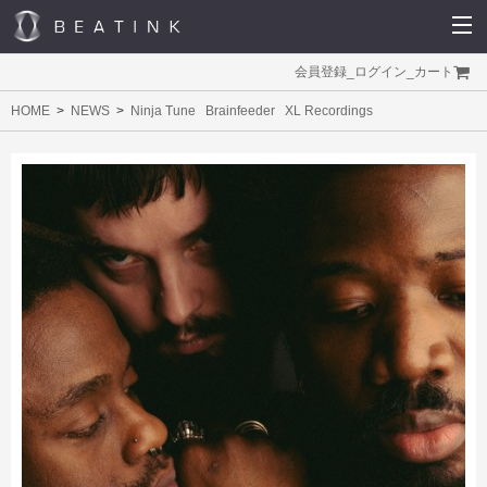
会員登録
_
ログイン
_
カート
HOME
NEWS
Ninja Tune
Brainfeeder
XL Recordings