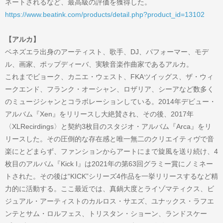
ネートされるなど、最高級の評価を獲得した。
https://www.beatink.com/products/detail.php?product_id=13102
【アルカ】
ベネズエラ出身のアーティスト、歌手、DJ、パフォーマー、モデ
ル、画家、ポップディーバ、実験音楽作曲家であるアルカ。
これまでビョーク、カニエ・ウェスト、FKAツイッグス、ザ・ウィ
ークエンド、フランク・オーシャン、ロザリア、シーアなど数多く
のミュージシャンとコラボレーションしている。2014年デビュー・
アルバム『Xen』をリリースし大絶賛され、その後、2017年
〈XLRecirdings〉と契約3枚目のスタジオ・アルバム『Arca』をリ
リースした。その圧倒的な存在感と唯一無二のクリエイティヴで音
楽にとどまらず、ファンションからアートにまで旋風を送り続け、4
枚目のアルバム『Kick I』は2021年の第63回グラミー賞にノミネー
トされた。その後は“KICK”シリーズ4作品を一挙リリースするなど精
力的に活動する。ここ最近では、真鍋大度とライゾマティクス、ビ
ジュアル・アーティストのカルロス・サエズ、ユナックス・ラフエ
ンテとサム・ロルフェス、トリスタン・ショーン、ランドスケー