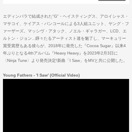
エディンバラで結成された“G”・ヘイスティングス、アロイシャス・
マサコイ、ケイアス・バンコールによる3人組ユニット、ヤング・フ
ァーザーズ。マッシヴ・アタック、ノエル・ギャラガー、LCD、エ
ルトン・ジョン...錚々たるアーティスト達を魅了し、マーキュリー
賞受賞歴もある彼らが、2018年に発売した『Cocoa Sugar』以来4
年ぶりとなる4thアルバム『Heavy Heavy』を2023年2月3日に
〈Ninja Tune〉より発売決定!新曲「I Saw」をMVと共に公開した。
Young Fathers - 'I Saw' (Official Video)