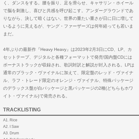
く、ダンスをする。腰を振り、足を滑らせ、キャサリン・ホイール
で脳を刺激し、喜びと共感を呼び起こす。アンダーグラウンドであ
りながら、決して暗くはない。世界の重たい重さが日に日に増して
いるように見えるが、ヤング・ファーザーズは何年経っても若いま
まだ。
4年ぶりの最新作『Heavy Heavy』は2023年2月3日にCD、LP、カ
セットテープ、デジタルと各種フォーマットで発売!国内盤CDには
ボーナストラックが収録され、歌詞対訳と解説が封入される。LPは
通常のブラック・ヴァイナルに加えて、限定盤のレッド・ヴァイナ
ル、ラフ・トレード限定のオレンジ・ヴァイナル、特殊パッケージ
のデラックス盤が白パッケージと黒パッケージの2種(どちらもホワ
イト・ヴァイナル)で発売される。
TRACKLISTING
A1. Rice
A2. I Saw
A3. Drum