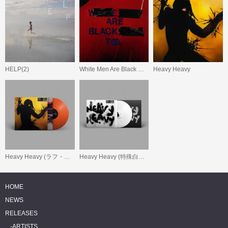
HELP(2)
White Men Are Black Men Too (10th Anniversary Edition)
Heavy Heavy
Heavy Heavy (ラフ・トレード限定盤オレンジ・ヴァイナル)
Heavy Heavy (特殊白パッケージ、ホワイト・ヴァイナル)
HOME
NEWS
RELEASES
ARTISTS