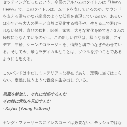
セッティングだったという。今回のアルバムのタイトルは『Heavy
Heavy』で、このタイトルは、ムードを表しているのか、サウンド
を支える滑らかな花崗岩のような低音を表現しているのか、あるい
は少年から大人の男へと自然に変化する様子や、生きる上で避けら
れない犠牲、喜びの負担、関係、家族、大きな変化を経てきた3人の
経験にちなんでいるのか...。この新しい作品は、様々な影響、アイ
デア、年齢、シーンのコラージュを、情熱と魂でつなぎ合わせてい
る。そして今、最もラディカルなことは、ソウルを持つことである
ようにも思える。
このバンドは未だにミステリアスな存在であり、定義に当てはまら
ない、定義に抗うような音楽を生み出している。
悪魔を解放し、それに対処するんだ
その後に意味を見出すんだ
- Kayus (Young Fathers)
ヤング・ファーザーズにドレスコードは必要ない。モッシュではな