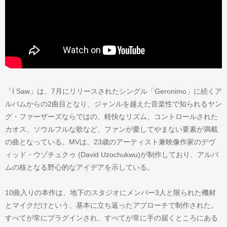
「I Saw」は、7月にリリースされたシングル「Geronimo」に続くア
ルバムからの2曲目となり、ジャンルを越えた音楽性で知られるヤン
グ・ファーザーズならではの、軽快なリズム、コントロールされた
カオス、ソウルフルな歌など、ファンが愛してやまない要素が満載
の曲となっている。MVは、23歳のアーティスト兼映像作家のデヴ
ィッド・ウゾチュクゥ (David Uzochukwu)が制作しており、アルバ
ムの核となる野心的なアイデアを示している。
10曲入りの本作は、地下のスタジオにメンバー3人と限られた機材
とマイクだけという、基本に立ち返ったアプローチで制作された。
すべてが常にプラグインされ、すべてが常に手の届くところにある