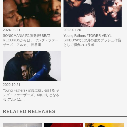
2024.03.21
2023.01.26
SONICMANIA第1弾発表! BEAT
Young Fathers / TOWER VINYL
RECORDSからは、 ヤング・ファー
SHIBUYAでは2月の強力プッシュ作品
ザーズ、アルカ、 長谷川…
として恒例のコラボ…
2022.10.21
Young Fathers / 定義に抗い続ける ヤ
ング・ファーザーズ、4年ぶりとなる
4thアルバム…
RELATED RELEASES