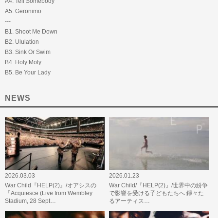
A4. Tell Somebody
A5. Geronimo
---
B1. Shoot Me Down
B2. Ululation
B3. Sink Or Swim
B4. Holy Moly
B5. Be Your Lady
NEWS
2026.03.03
2026.01.23
War Child『HELP(2)』/オアシスの
War Child/『HELP(2)』/世界中の紛争
「Acquiesce (Live from Wembley
で影響を受ける子どもたちへ 錚々た
Stadium, 28 Sept…
るアーティス…