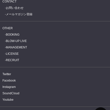
CONTACT
お問い合わせ
メールマガジン登録
OTHER
BOOKING
BLOW-UP LIVE
MANAGEMENT
LICENSE
RECRUIT
Twitter
Facebook
Instagram
SoundCloud
Youtube