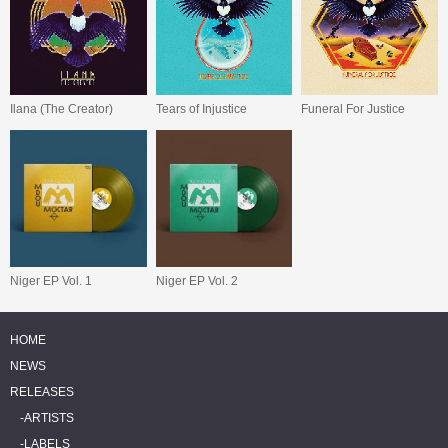
Ilana (The Creator)
Tears of Injustice
Funeral For Justice
Niger EP Vol. 1
Niger EP Vol. 2
HOME
NEWS
RELEASES
ARTISTS
LABELS