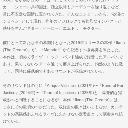
カ・ニジェール共和国は、独立以降もクーデターを繰り返すなど、
常に不安定な国情に置かれてきた。そんなニジェールから、“砂漠の
ジミヘン” として現れ、昨年のフジロックでも強烈なインパクトと
熱狂を生んだギター・ヒーロー、エムドゥ・モクター。
彼にとって新たな章の幕開けとなった2019年リリースの本作『Ilana
(The Creator)』が、〈Matador〉から記念すべき再発を果たした。
本作は、初めてライヴ・ロック・バンド編成で録音したアルバムで
あり、果てしないツアーを通じて磨き上げられた、灼熱のように激
しく、同時に催眠的でもあるサウンドが収録されている。
そのサウンドはのちに『Afrique Victime』(2021年)〜『Funeral For
Justice』(2024年)〜『Tears of Injustice』(2025年)と、爆発的な完
成形へと到達することになるが、本作『Ilana (The Creator)』は、
まさにその最初の一歩だった。収録曲の数々はいまもなお、カルテ
ットの高揚感あふれるライヴに欠かせない定番曲として演奏され続
けている。