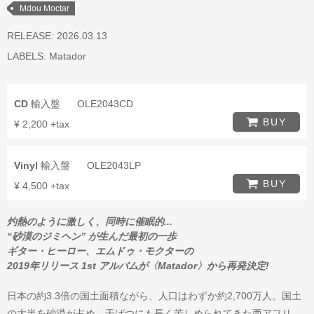
Mdou Moctar
RELEASE: 2026.03.13
LABELS:
Matador
CD
輸入盤
OLE2043CD
BUY
¥ 2,200 +tax
Vinyl
輸入盤
OLE2043LP
BUY
¥ 4,500 +tax
灼熱のように激しく、同時に催眠的...
“砂漠のジミヘン” が生んだ最初の一歩
ギター・ヒーロー、エムドゥ・モクターの
2019年リリース 1st アルバムが〈Matador〉から再発決定!
日本の約3.3倍の国土面積ながら、人口はわずか約2,700万人。国土
の大半を砂漠が占め、干ばつにも長く苦しめられてきた西アフリ