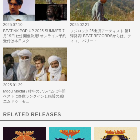
2025.07.10
2025.02.21
BEATINK POP-UP 2025 SUMMER 7
フジロック'25出演アーティスト 第1
月19日 (土) 開催決定! オンライン予約
弾発表! BEAT RECORDSからは、テ
受付は本日スタ…
ィコ、 バリー・…
2025.01.29
Mdou Moctar / 昨年のアルバムは年間
ベストに多数ランクインし絶賛の嵐!
エムドゥ・モ…
RELATED RELEASES