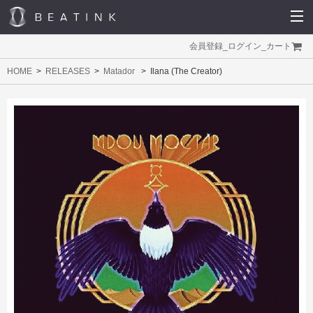
会員登録
_
ログイン
_
カート
HOME
RELEASES
Matador
Ilana (The Creator)