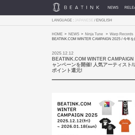
NEWS
RELE
LANGUAGE :
JAPANESE
/
ENGLISH
HOME
NEWS
Ninja Tune
Warp Records
BEATINK.COM WINTER CAMPAIGN 2
2025.12.12
BEATINK.COM WINTER CAMPA
ャンペーンを開催! 人気アーティスト/
ポイント還元!