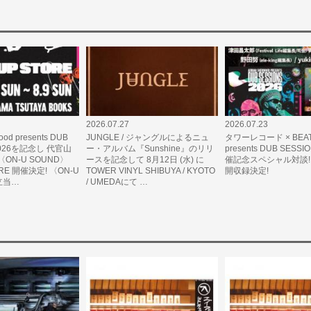
2026.07.27
2026.07.23
ood presents DUB
JUNGLE / ジャングルによるニュ
タワーレコード × BEAT
 2026を記念し 代官山
ー・アルバム『Sunshine』のリリ
presents DUB SESSI
ON-U SOUND〉
ースを記念して 8月12日 (水) に
催記念スペシャル対談! Y
ORE 開催決定! 〈ON-U
TOWER VINYL SHIBUYA / KYOTO
開収録決定!
立当…
/ UMEDAにて …