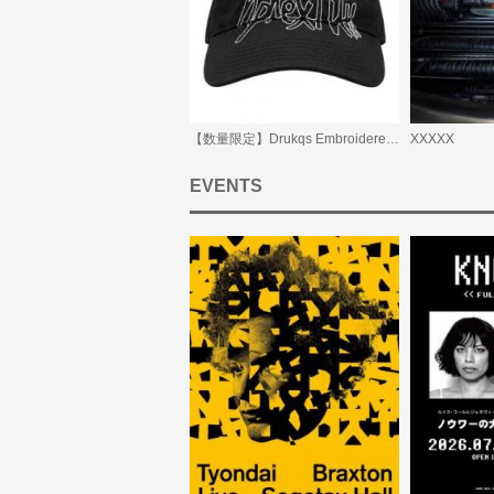
【数量限定】Drukqs Embroidered Cap
XXXXX
EVENTS