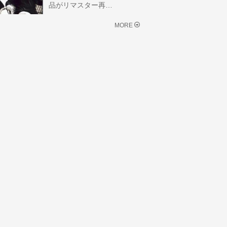
品がリマスター再…
MORE