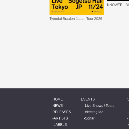
KNOWER - B
Tyondai Braxton Japan Tour 2026
HOME
EVENTS
NEWS
Live Shows / Tours
RELEASES
electraglide
ARTISTS
Sónar
LABELS