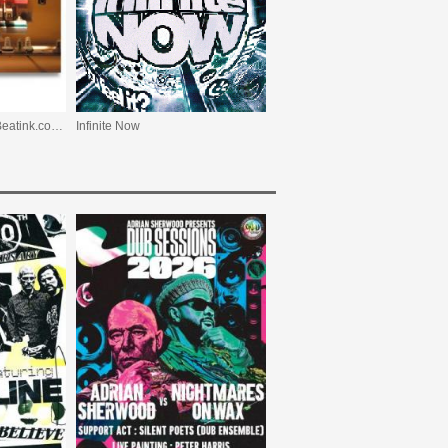
【数量限定】Drukqs (Beatink.com限定)
Infinite Now