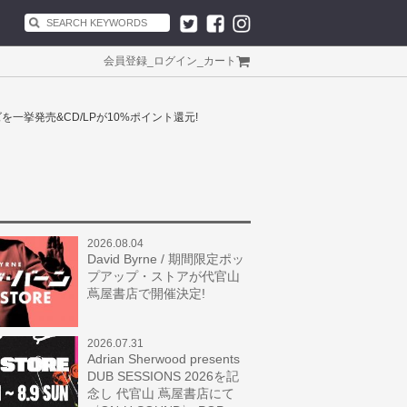
会員登録
_
ログイン
_
カート
ッズを一挙発売&CD/LPが10%ポイント還元!
2026.08.04
David Byrne / 期間限定ポッ
プアップ・ストアが代官山
蔦屋書店で開催決定!
2026.07.31
Adrian Sherwood presents
DUB SESSIONS 2026を記
念し 代官山 蔦屋書店にて