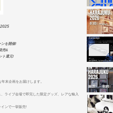
2025
ンを開催!
発売&
ント還元!
別な年末企画をお届けします。
ス、ライブ会場で即完した限定グッズ、レアな輸入
インで一挙販売!