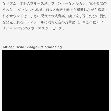
なリズム、木管のブルース感、ファンキーなオルガン、電子楽器の
うねり──ジャンルや地域、過去と未来を軽々と横断しながら構築さ
れるサウンドは、まさに現代の儀式音楽。繰り返し聴くたびに新た
な発見がある、ディテールに満ちた音の万華鏡は、今こそ聴くべ
き、2020年代のダブ・マスターピース。
African Head Charge - Microdosing