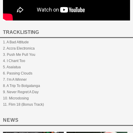
TRACKLISTING
1. A Bad Attitude
2. Accra Electronica
3. Push Me Pull You
4. I Chant Too
5. Asalatua
6. Passing Clouds
7. I’m A Winner
8. A Trip To Bolgatanga
9. Never Regret A Day
10. Microdosing
11. Flim 18 (Bonus Track)
NEWS