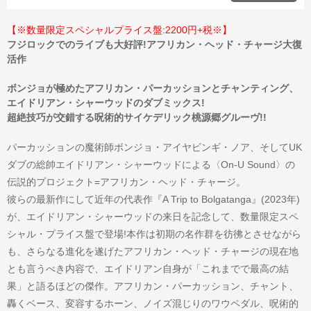
【※数量限定スペシャルプライス盤:2200円+税※】
フジロックでのライブも大好評!アフリカン・ヘッド・チャージ大復
活作
ボンジョが極めたアフリカン・パーカッションとチャンティング、
エイドリアン・シャーウッドのダブミックス!
超絶技巧が交錯する呪術的サイケデリック桃源郷グルーヴ!!
パーカッションの魔術師ボンジョ・アイヤビンギ・ノア、そしてUK
ダブの総帥エイドリアン・シャーウッドによる〈On-U Sound〉の
伝説的プロジェクト=アフリカン・ヘッド・チャージ。
彼らの最新作にして近年の代表作『A Trip to Bolgatanga』(2023年)
が、エイドリアン・シャーウッドの来日を記念して、数量限定スペ
シャル・プライス盤で登場!本作は初期の名作群を彷彿とさせながら
も、さらなる進化を遂げたアフリカン・ヘッド・チャージの現在地
とも言うべき内容で、エイドリアン自身が「これまでで最高の結
果」と語るほどの傑作。アフリカン・パーカッション、チャント、
轟くベース、変容するホーン、ノイズ混じりのワウペダル、呪術的