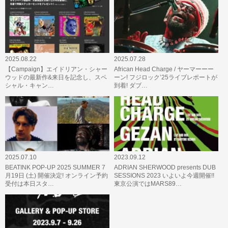
2025.08.22
2025.07.28
【Campaign】エイドリアン・シャー
African Head Charge / ヤーマーーー
ウッドの最新作&来日を記念し、スペ
ーン! フジロック’25ライブレポートが
シャル・キャン…
到着! ダブ…
2025.07.10
2023.09.12
BEATINK POP-UP 2025 SUMMER 7
ADRIAN SHERWOOD presents DUB
月19日 (土) 開催決定! オンライン予約
SESSIONS 2023 いよいよ今週開催!!
受付は本日スタ…
東京公演ではMARS89…