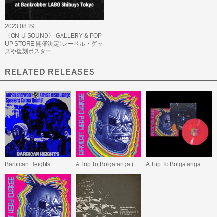
2023.08.29
〈ON-U SOUND〉 GALLERY & POP-
UP STORE 開催決定! レーベル・グッ
ズや復刻ポスター…
RELATED RELEASES
Barbican Heights
A Trip To Bolgatanga (数量限定スペシャル・プライス盤)
A Trip To Bolgatanga