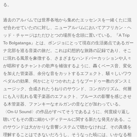
る。
過去のアルバムでは世界各地から集めたエッセンスを一緒くたに混
ぜ合わせていたのに対し、ニューアルバムにおいてアフリカン・ヘ
ッド・チャージはただひとつの場所を念頭に置いている。『A Trip
To Bolgatanga』とは、ボンジョにとって現在の生活拠点であるガー
ナ北部を巡る音楽の旅だ。これは幻想的な旅路の記録であり、そこ
に現れる風景を象徴する、さまざまなハンドパーカッションや人々
が唱和するチャントの歌声を補強するように、轟くベース音、変化
を加えた管楽器、余分な音をカットするエフェクト、騒々しいワウ
ペダルの効果、何かにとりつかれたようなブードゥー教のダンスミ
ュージック、合成されたうねりのサウンド、コンガのリズム、何層
にも入り乱れる電子楽器のエフェクト、ブルースの影響を感じさせ
る木管楽器、ファンキーなオルガンの音などが加わっている。
〈On-U Sound〉の作品がすべてそうであるように、何度繰り返し
聴いてもその度に細かいディテールに関する新たな発見がある。こ
のサウンドは大がかりな音響システムで聴かなければ、その真価を
理解することはできないだろうし、そうなった暁には、いかなる相