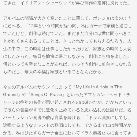
てきたエイドリアン・シャーウッドが再び制作の指揮に携わった。
アルバムの間隔が大きく空いたことに関して、ボンジョは次のよう
に述べる。「12年という時間が経つ間、私はガーナで家族と過ごし
ていたけど、創作は続けていた。まだまだ自分には世に問うべきこ
とがたくさんあるってことは、きっとわかってもらえるだろう。人
生の中で、この時期は仕事もしたかったけど、家族との時間も大切
にしたかった。毎日を愉快に過ごしながら、創作にも精を出した。
何といっても幸せなことがあれば、いっそう創作に前向きになれる
ものだし、最大の幸福は家族といることなんだから」
今回のアルバムのサウンドによって『My Life In A Hole In The
Ground』や『Songs Of Praise』といったアフリカン・ヘッド・チ
ャージの往年の名作が思い起こされるのは確かだが、だからといっ
て彼らの音楽がすでに進化を止めていると思い込むのは誤りだ。名
パーカッション奏者の彼は言葉を続ける。「ドラム演奏にしても、
詠唱するようなチャントの歌唱にしても、できるまでには時間がか
かる。私はひたすらガーナ全土に赴いてドラム奏者たちに会ってき