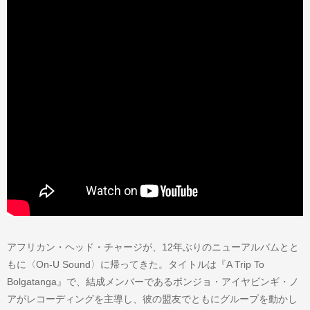
アフリカン・ヘッド・チャージが、12年ぶりのニューアルバムとと
もに〈On-U Sound〉に帰ってきた。タイトルは『A Trip To
Bolgatanga』で、結成メンバーであるボンジョ・アイヤビンギ・ノ
アがレコーディングを主導し、彼の盟友でともにグループを動かし