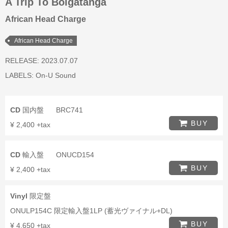
A Trip To Bolgatanga
African Head Charge
African Head Charge
RELEASE: 2023.07.07
LABELS:
On-U Sound
CD
国内盤
BRC741
BUY
¥ 2,400 +tax
CD
輸入盤
ONUCD154
BUY
¥ 2,400 +tax
Vinyl
限定盤
ONULP154C 限定輸入盤1LP (蓄光ヴァイナル+DL)
BUY
¥ 4,650 +tax