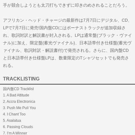
手が競合しようとも太刀打ちできずに叩きのめされることだろう。
アフリカン・ヘッド・チャージの最新作は7月7日にデジタル、CD、
LPで7月7日に発売!国内盤CDにはボーナストラックが追加収録さ
れ、歌詞対訳と解説書が封入される。LPは通常盤(ブラック・ヴァイ
ナル)に加え、限定盤(蓄光ヴァイナル)、日本語帯付き仕様盤(蓄光ヴ
ァイナル、歌詞対訳・解説書付)で発売される。さらに、国内盤CD
と日本語帯付き仕様盤LPは、数量限定のTシャツセットでも発売さ
れる。
TRACKLISTING
国内盤CD Tracklist
1. A Bad Attitude
2. Accra Electronica
3. Push Me Pull You
4. I Chant Too
5. Asalatua
6. Passing Clouds
7. I’m A Winner