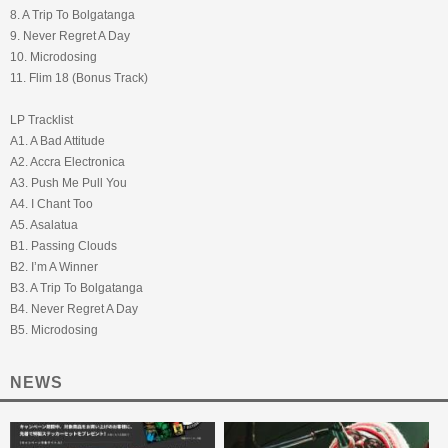
8. A Trip To Bolgatanga
9. Never Regret A Day
10. Microdosing
11. Flim 18 (Bonus Track)
LP Tracklist
A1. A Bad Attitude
A2. Accra Electronica
A3. Push Me Pull You
A4. I Chant Too
A5. Asalatua
B1. Passing Clouds
B2. I’m A Winner
B3. A Trip To Bolgatanga
B4. Never Regret A Day
B5. Microdosing
NEWS