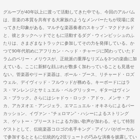
グループが40年以上に渡って活動してきた中でも、今回のアルバム
は、音楽の本質を共有する大家族のようなメンバーたちが現場に戻
ってきた印象がある。マルチな楽器奏者のスキップ・マクドナルド
と、彼とタックヘッドでともに活動するダグ・ウィンビッシュのふ
たりは、さまざまなトラックに参加してその力を発揮している。か
つて90年代初めにアフリカン・ヘッド・チャージに関わっていたド
ラムのペリー・メリウスが、正統派の重厚なリズムを3つの楽曲に加
えている。ここに新鮮な顔ぶれが数多く加わっていることも見逃せ
ない。管楽器やリード楽器は、ポール・ブース、リチャード・ロズ
ウェル、デイヴィッド・フルウッドが務める。キーボードにはラ
ス・マンレンジとサミュエル・ベルグリッター。ギターはヴィン
ス・ブラック。さらにはシャドゥ・ロック・アドゥ、メンサ・ア
カ、アカヌオエ・アンジェラ、エマニュエル・オキネらによるパー
カッション、イヴァン・“チェロマン”・ハシーによるストリング
ス、ゲットー・プリーストによる力強い歌声が加わる。そして特別
ゲストとして、伝統楽器コロゴの名手キング・アイソバがボーカル
で参加するとともに伝統的な2弦リュートの巧みな演奏を披露してい