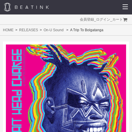
会員登録
_
ログイン
_
カート
HOME
RELEASES
On-U Sound
A Trip To Bolgatanga