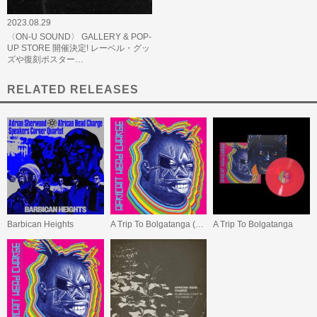
2023.08.29
〈ON-U SOUND〉 GALLERY & POP-
UP STORE 開催決定! レーベル・グッ
ズや復刻ポスター…
RELATED RELEASES
Barbican Heights
A Trip To Bolgatanga (数量限定スペシャル・プライス盤)
A Trip To Bolgatanga