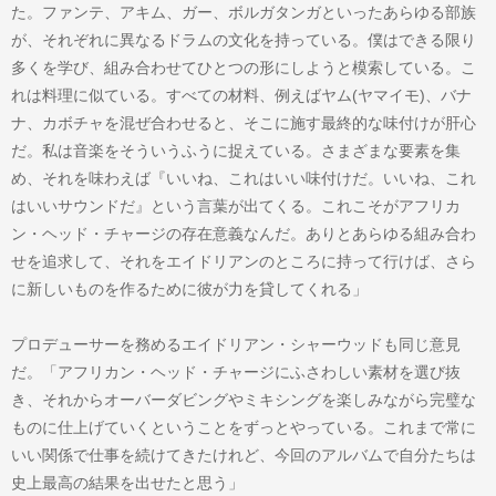
た。ファンテ、アキム、ガー、ボルガタンガといったあらゆる部族
が、それぞれに異なるドラムの文化を持っている。僕はできる限り
多くを学び、組み合わせてひとつの形にしようと模索している。こ
れは料理に似ている。すべての材料、例えばヤム(ヤマイモ)、バナ
ナ、カボチャを混ぜ合わせると、そこに施す最終的な味付けが肝心
だ。私は音楽をそういうふうに捉えている。さまざまな要素を集
め、それを味わえば『いいね、これはいい味付けだ。いいね、これ
はいいサウンドだ』という言葉が出てくる。これこそがアフリカ
ン・ヘッド・チャージの存在意義なんだ。ありとあらゆる組み合わ
せを追求して、それをエイドリアンのところに持って行けば、さら
に新しいものを作るために彼が力を貸してくれる」
プロデューサーを務めるエイドリアン・シャーウッドも同じ意見
だ。「アフリカン・ヘッド・チャージにふさわしい素材を選び抜
き、それからオーバーダビングやミキシングを楽しみながら完璧な
ものに仕上げていくということをずっとやっている。これまで常に
いい関係で仕事を続けてきたけれど、今回のアルバムで自分たちは
史上最高の結果を出せたと思う」