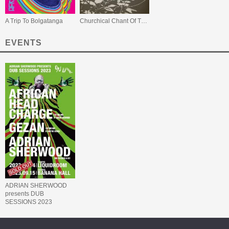
A Trip To Bolgatanga
Churchical Chant Of The Iyabinghi
EVENTS
ADRIAN SHERWOOD
presents DUB
SESSIONS 2023
featuring AFRICAN
HEAD CHARGE &
GEZAN