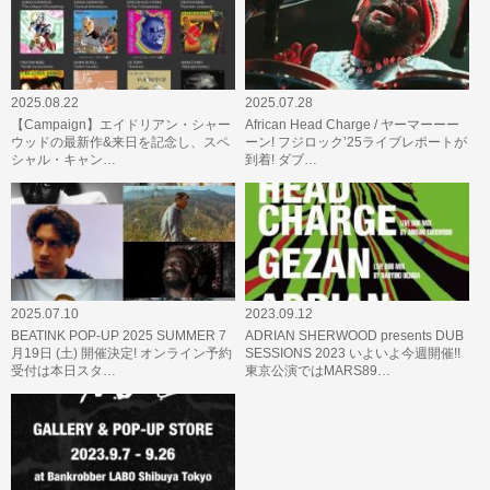
2025.08.22
2025.07.28
【Campaign】エイドリアン・シャー
African Head Charge / ヤーマーーー
ウッドの最新作&来日を記念し、スペ
ーン! フジロック’25ライブレポートが
シャル・キャン…
到着! ダブ…
2025.07.10
2023.09.12
BEATINK POP-UP 2025 SUMMER 7
ADRIAN SHERWOOD presents DUB
月19日 (土) 開催決定! オンライン予約
SESSIONS 2023 いよいよ今週開催!!
受付は本日スタ…
東京公演ではMARS89…