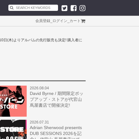
会員登録
_
ログイン
_
カート
7月10日(木)よりアルバムの先行販売も決定! 購入者に
2026.08.04
David Byrne / 期間限定ポッ
プアップ・ストアが代官山
蔦屋書店で開催決定!
2026.07.31
Adrian Sherwood presents
DUB SESSIONS 2026を記