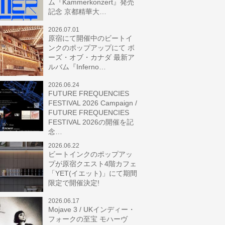
ム『Kammerkonzert』発売
記念 京都精華大…
2026.07.01
原宿にて開催中のビートイ
ンクのポップアップにて ボ
ーズ・オブ・カナダ 最新ア
ルバム『Inferno…
2026.06.24
FUTURE FREQUENCIES
FESTIVAL 2026 Campaign /
FUTURE FREQUENCIES
FESTIVAL 2026の開催を記
念…
2026.06.22
ビートインクのポップアッ
プが原宿クエスト4階カフェ
「YET(イエット)」にて期間
限定で開催決定!
2026.06.17
Mojave 3 / UKインディー・
フォークの至宝 モハーヴ