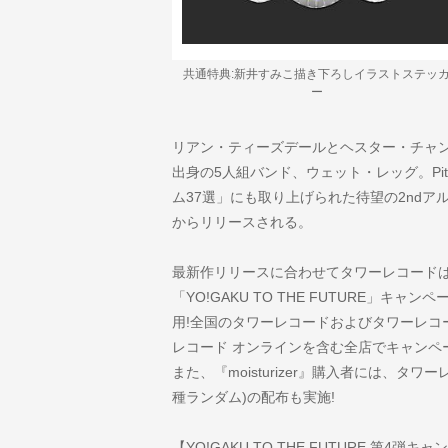
共通特典:新井すみこ描き下ろしイラストステッ
ー
リアン・ティーズデールとヘスター・チャ
出身の5人組バンド、ウェット・レッグ。Pitc
ム37選」にも取り上げられた待望の2ndアルバム『
からリリースされる。
最新作リリースに合わせてタワーレコード
「YO!GAKU TO THE FUTURE」
用!全国のタワーレコードおよびタワーレコ
レコード オンラインを含む全店でキャンペ
また、『moisturizer』購入者には、タ
種ランダム)の配布も実施!
【YO!GAKU TO THE FUTURE 第4弾