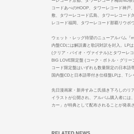
ーレコード京都、タワーレコード梅田NU
コードあべのHOOP、タワーレコード神戸
敷、タワーレコード広島、タワーレコード
レコード福岡、タワーレコード那覇リウボ
ウェット・レッグ待望のニューアルバム『moist
内盤CDには解説書と歌詞対訳を封入。LPは
(クリア・バイオ・ヴァイナル)とタワーレコ
BIG LOVE限定盤 (コーク・ボトル・グ
コード限定盤はいずれも数量限定の日本語帯
国内盤CDと日本語帯付き仕様盤LPは、T
先日漫画家・新井すみこ氏描き下ろしのリ
イラストが公開され、アルバム購入者には
カー」が特典として配布されることが発表
RELATED NEWS