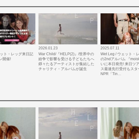
2026.01.23
2025.07.11
/ウェット・レッグ来日記
War Child/『HELP(2)』/世界中の
Wet Leg / ウェット
ン開催!
紛争で影響を受ける子どもたちへ
の2ndアルバム 『moist
錚々たるアーティストが集結した
いに本日発売! 来日ツ
チャリティ・アルバムが誕生
ス最速先行受付もスタ
NPR「Tin…