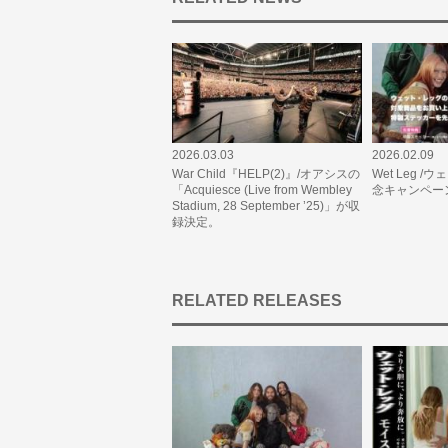
2026.03.03
2026.02.09
War Child『HELP(2)』/オアシスの
Wet Leg 
「Acquiesce (Live from Wembley
念キャンペー
Stadium, 28 September ’25)」が収
録決定。
RELATED RELEASES