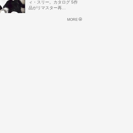
ィ・スリー。カタログ 5作
品がリマスター再…
MORE