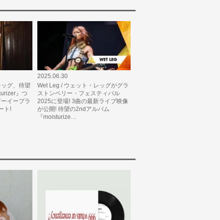
2025.06.30
・レッグ、待望
Wet Leg / ウェット・レッグがグラ
urizer』つ
ストンベリー・フェスティバル
アーイープラ
2025に登場! 3曲の最新ライブ映像
ート!
が公開! 待望の2ndアルバム
『moisturize…