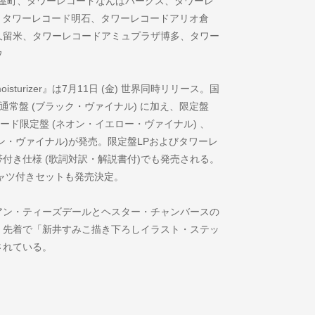
茶屋町、タワーレコードなんばパークス、タワーレ
、タワーレコード明石、タワーレコードアリオ倉
久留米、タワーレコードアミュプラザ博多、タワー
ウ
urizer』は7月11日 (金) 世界同時リリース。国
通常盤 (ブラック・ヴァイナル) に加え、限定盤
ード限定盤 (ネオン・イエロー・ヴァイナル) 、
リーン・ヴァイナル)が発売。限定盤LPおよびタワーレ
付き仕様 (歌詞対訳・解説書付)でも発売される。
シャツ付きセットも発売決定。
アン・ティーズデールとヘスター・チャンバースの
、先着で「新井すみこ描き下ろしイラスト・ステッ
されている。