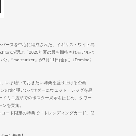
カ
ンバースを中心に結成された、イギリス・ワイト島
hforkが選ぶ「2025年夏の最も期待されるアルバ
moisturizer』が7月11日(金)に〈Domino〉
は、いま聴いておきたい洋楽を盛り上げる企画
キャンペーンの第4弾アンバサダーにウェット・レッグを起
ードミニ店頭でのポスター掲示をはじめ、タワー
ーンを実施。
ワーレコード限定の特典で「トレンディングカード」(2
キャンペーン概要】