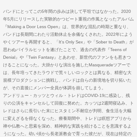
バンドにとってこの5年間の歩みは決して平坦ではなかった。2020
年5月にリリースした実験的かつビート重視の作風となったアルバム
『Making a Door Less Open』は、世界的な混乱の時期と重なり、
バンドは長期間にわたり活動休止を余儀なくされた。2022年によう
やくツアーを再開すると、「It’s Only Sex」や「Sober to Death」が
思わぬバイラルヒットを遂げたことで、過去の代表作『Teens of
Denial』や『Twin Fantasy』とあわせ、新世代のファンをも惹きつ
けることになった。大掛かりな演出を施したMasqueradeツアーで
は、長年培ってきたラウドで荒々しいロックとは異なる、精密な大
規模プロダクションに挑戦し、バンドは自らの新境地を切り拓いた
が、その直後にメンバー全員が体調を崩してしまう。
アンドリュー・カッツとウィル・トレドはCOVID-19に感染し、残
りの公演をキャンセルして回復に努めた。カッツは2週間寝込み、ト
レドはさらに長引いた末にヒスタミン不耐症が判明、食生活を大幅
に変えざるを得なくなった。療養期間中、トレドは瞑想アプリから
禅や仏教へと思索を深め、精神的な実践を続けることを意識するよ
うになった。幼い頃から長老派教会で育った彼だが、現在は特定の