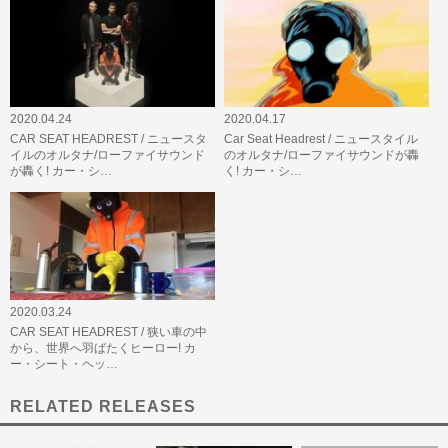
2020.04.24
2020.04.17
CAR SEAT HEADREST / ニュースタ
Car Seat Headrest / ニュースタイル
イルのオルタナ/ローファイサウンド
のオルタナ/ローファイサウンドが轟
が轟く! カー・シ…
く! カー・シ…
2020.03.24
CAR SEAT HEADREST / 狭い車の中
から、世界へ羽ばたくヒーロー! カ
ー・シート・ヘッ…
RELATED RELEASES