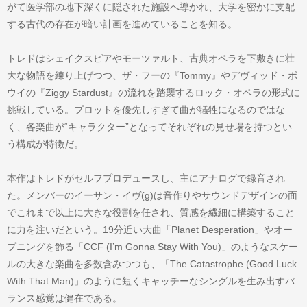
がて医学部の地下深くに隠された施設へ導かれ、大学を密かに支配
する古代の存在が暗い計画を進めていることを知る。
トレドはシェイクスピアやモーツァルト、古典オペラを下敷きに壮
大な物語を練り上げつつ、ザ・フーの『Tommy』やデヴィッド・ボ
ウイの『Ziggy Stardust』の流れを踏襲するロック・オペラの形式に
挑戦している。プロットを優先しすぎて曲が犠牲になるのではな
く、各楽曲が“キャラクター”となってそれぞれの見せ場を持つとい
う構成が特徴だ。
本作はトレドがセルフプロデュースし、主にアナログで録音され
た。メンバーのイーサン・イヴ(g)は音作りやサウンドデザインの面
でこれまで以上に大きな役割を任され、質感を繊細に構築すること
に力を注いだという。19分近い大曲「Planet Desperation」やオー
プニングを飾る「CCF (I’m Gonna Stay With You)」のようなスケー
ルの大きな楽曲を多数含みつつも、「The Catastrophe (Good Luck
With That Man)」のように短くキャッチーなシングルを生み出すバ
ランス感覚は健在である。