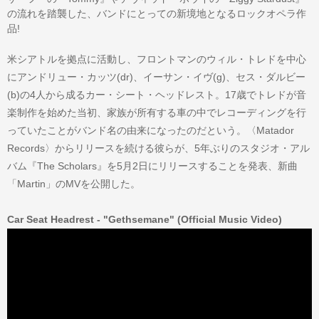
の流れを踏襲した、バンドにとっての新境地となるロックオペラ作
品!
米シアトルを拠点に活動し、フロントマンのウィル・トレドを中心
にアンドリュー・カッツ(dr)、イーサン・イヴ(g)、セス・ダルビー
(b)の4人から成るカー・シート・ヘッドレスト。17歳でトレドが音
楽制作を始めた当初、家族が所有する車の中でレコーディングを行
っていたことがバンド名の由来になったのだという。〈Matador
Records〉からリリースを続ける彼らが、5年ぶりのスタジオ・アル
バム『The Scholars』を5月2日にリリースすることを発表、新曲
「Martin」のMVを公開した。
Car Seat Headrest - "Gethsemane" (Official Music Video)