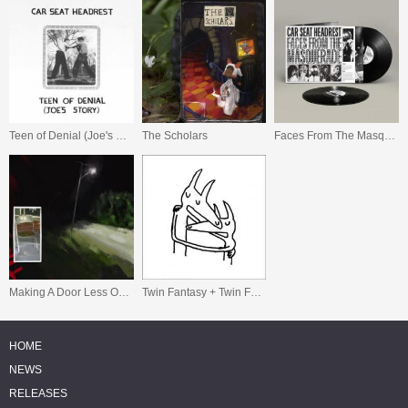
Teen of Denial (Joe's Story)
The Scholars
Faces From The Masquerade
Making A Door Less Open
Twin Fantasy + Twin Fantasy (Mirror To Mirror)
HOME
NEWS
RELEASES