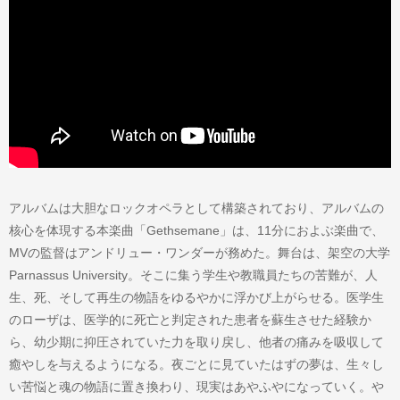
アルバムは大胆なロックオペラとして構築されており、アルバムの
核心を体現する本楽曲「Gethsemane」は、11分におよぶ楽曲で、
MVの監督はアンドリュー・ワンダーが務めた。舞台は、架空の大学
Parnassus University。そこに集う学生や教職員たちの苦難が、人
生、死、そして再生の物語をゆるやかに浮かび上がらせる。医学生
のローザは、医学的に死亡と判定された患者を蘇生させた経験か
ら、幼少期に抑圧されていた力を取り戻し、他者の痛みを吸収して
癒やしを与えるようになる。夜ごとに見ていたはずの夢は、生々し
い苦悩と魂の物語に置き換わり、現実はあやふやになっていく。や