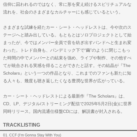
信仰に囚われるのではなく、常に形を変え続けるスピリチュアルな
流れを、社会のさまざまなカルチャーにも感じているという。
さまざまな試練を経たカー・シート・ヘッドレストは、今や次のス
テージへと踏み出している。もともとはソロプロジェクトとして始
まったが、今ではメンバー全員で音を紡ぎ出すバンドへと生まれ変
わった。トレド自身も、パンデミック下で“繭”のように閉じこもっ
た時間の中でメンバーとの結束を強め、ライブや制作、その他すべ
てが統合される実感を得ることができたと話す。その結晶が『The
Scholars』という一つの作品となり、これまでのファンも新たに知
る人々も、幾度も聴き返したくなる豊潤な世界が広がっている。
カー・シート・ヘッドレストによる最新作『The Scholars』は、
CD、LP、デジタル/ストリーミング配信で2025年5月2日(金)に世界
同時リリース。国内流通仕様盤CDには、解説書が封入される。
TRACKLISTING
01. CCF (I’m Gonna Stay With You)