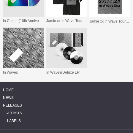
In Colour (10th Anniversary)
Jamie xx In Wave Tour Tokyo T-Shirt
Jamie xx In Wave Tour Tokyo Poster
In Waves
In Waves(Deluxe LP)
HOME
NEWS
RELEASES
ARTISTS
LABELS