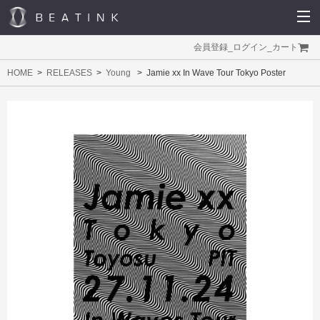
会員登録
_
ログイン
_
カート
HOME
RELEASES
Young
Jamie xx In Wave Tour Tokyo Poster