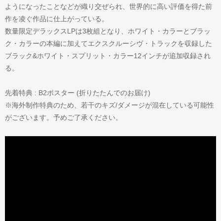
ようになったことなどが織り交ぜられ、世界的に高い評価を得た前
作を凌ぐ作品に仕上がっている。
数量限定デラックスLPは3枚組となり、ホワイト・カラーとブラッ
ク・カラーの本編に加えてエクスクルーシヴ・トラックを収録した
ブラック&ホワイト・スプリット・カラー12インチが追加収録され
る。
先着特典 : B2ポスター (折りたたんでのお届け)
※海外制作特典のため、若干のキズ/ダメージが混在している可能性
がございます。予めご了承ください。