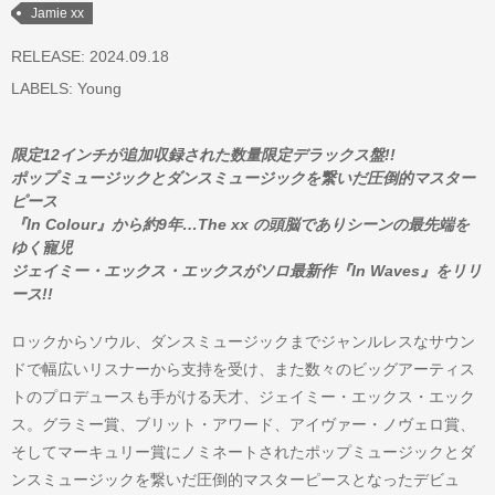
Jamie xx
RELEASE: 2024.09.18
LABELS:
Young
限定12インチが追加収録された数量限定デラックス盤!!
ポップミュージックとダンスミュージックを繋いだ圧倒的マスター
ピース
『In Colour』から約9年…The xx の頭脳でありシーンの最先端を
ゆく寵児
ジェイミー・エックス・エックスがソロ最新作『In Waves』をリリ
ース!!
ロックからソウル、ダンスミュージックまでジャンルレスなサウン
ドで幅広いリスナーから支持を受け、また数々のビッグアーティス
トのプロデュースも手がける天才、ジェイミー・エックス・エック
ス。グラミー賞、ブリット・アワード、アイヴァー・ノヴェロ賞、
そしてマーキュリー賞にノミネートされたポップミュージックとダ
ンスミュージックを繋いだ圧倒的マスターピースとなったデビュ