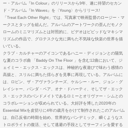
ー・アルバム『In Colour』のリリースから9年、遂に待望のセカン
ド・アルバム『In Waves』を〈Young〉からリリース!
「Treat Each Other Right」では、写真家で映画監督のロージー・マ
ークスとタッグを組んだ。アルバムのアートワークの歪んだモノク
ロームのミニマリズムとは対照的に、ビデオはビビッドなマキシマ
リズムの作品で、グロテスクな光に満ちた不気味な快楽の世界を描
いている。
クラブ・カルチャーのアイコンであるハニー・ディジョンとの陽気
な夏のコラボ曲 「Baddy On The Floor 」を含む12曲において、ジ
ェイミー・エックス・エックスは、神秘的な夜遊びで味わう感情の
高揚と、スリルに満ちた揺らぎを見事に再現している。アルバムに
は、ロビン、ザ・アヴァランチーズ、ケルシー・ルー、ジョン・グ
レイシャー、パンダ・ベア、オナ・ドハーティ、そしてザ・エック
ス・エックスのバンドメイトであるロミーとオリヴァー・シムとの
コラボレーションが収められている。大好評を博した2020年の
Essential Mixを皮切りに4年の歳月をかけて制作されたこのアルバム
は、自己反省の時期を始め、世界的なパンデミック、瞬くようなス
トロボライトの復活、そして逃避の手段としてサーフィンを愛する