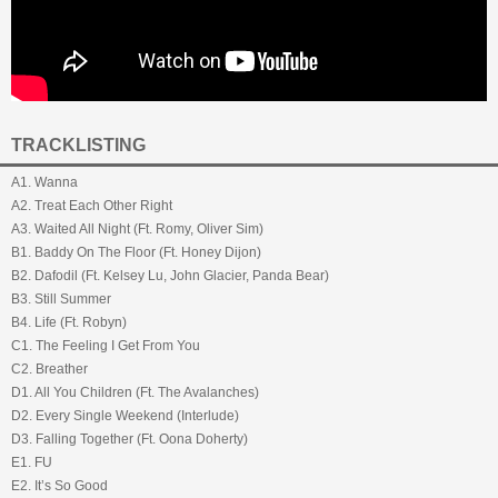
TRACKLISTING
A1. Wanna
A2. Treat Each Other Right
A3. Waited All Night (Ft. Romy, Oliver Sim)
B1. Baddy On The Floor (Ft. Honey Dijon)
B2. Dafodil (Ft. Kelsey Lu, John Glacier, Panda Bear)
B3. Still Summer
B4. Life (Ft. Robyn)
C1. The Feeling I Get From You
C2. Breather
D1. All You Children (Ft. The Avalanches)
D2. Every Single Weekend (Interlude)
D3. Falling Together (Ft. Oona Doherty)
E1. FU
E2. It’s So Good