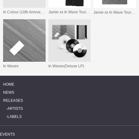
In Colour (10th Anniversary)
Jamie xx In Wave Tour Tokyo T-Shirt
Jamie xx In Wave Tour Tokyo Poster
In Waves
In Waves(Deluxe LP)
HOME
NEWS
RELEASES
ARTISTS
LABELS
EVENTS