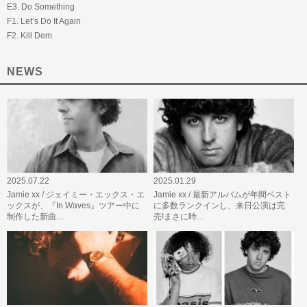
E3. Do Something
F1. Let’s Do It Again
F2. Kill Dem
NEWS
2025.07.22
2025.01.29
Jamie xx / ジェイミー・エックス・エ
Jamie xx / 最新アルバムが年間ベスト
ックスが、『In Waves』ツアー中に
に多数ランクインし、来日公演は完
制作した新曲…
売!まさに時…