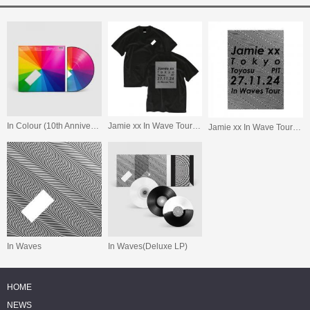
In Colour (10th Anniversary)
Jamie xx In Wave Tour Tokyo T-Shirt
Jamie xx In Wave Tour Tokyo Poster
In Waves
In Waves(Deluxe LP)
HOME
NEWS