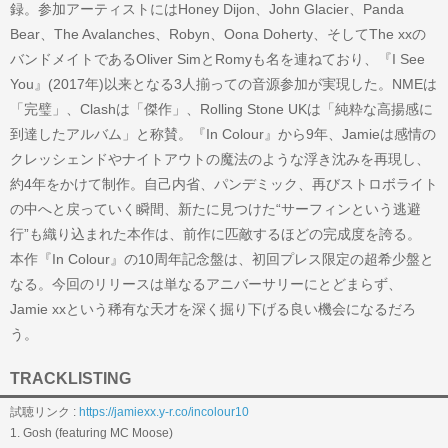
録。参加アーティストにはHoney Dijon、John Glacier、Panda
Bear、The Avalanches、Robyn、Oona Doherty、そしてThe xxの
バンドメイトであるOliver SimとRomyも名を連ねており、『I See
You』(2017年)以来となる3人揃っての音源参加が実現した。NMEは
「完璧」、Clashは「傑作」、Rolling Stone UKは「純粋な高揚感に
到達したアルバム」と称賛。『In Colour』から9年、Jamieは感情の
クレッシェンドやナイトアウトの魔法のような浮き沈みを再現し、
約4年をかけて制作。自己内省、パンデミック、再びストロボライト
の中へと戻っていく瞬間、新たに見つけた“サーフィンという逃避
行”も織り込まれた本作は、前作に匹敵するほどの完成度を誇る。
本作『In Colour』の10周年記念盤は、初回プレス限定の超希少盤と
なる。今回のリリースは単なるアニバーサリーにとどまらず、
Jamie xxという稀有な天才を深く掘り下げる良い機会になるだろ
う。
TRACKLISTING
試聴リンク :
https://jamiexx.y-r.co/incolour10
1. Gosh (featuring MC Moose)