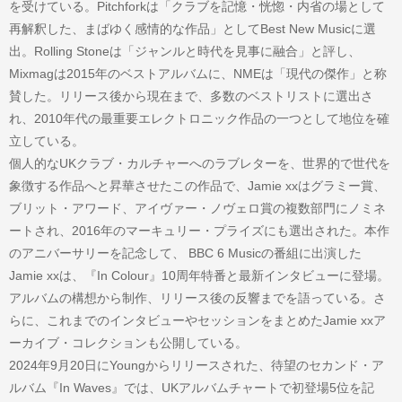
を受けている。Pitchforkは「クラブを記憶・恍惚・内省の場として
再解釈した、まばゆく感情的な作品」としてBest New Musicに選
出。Rolling Stoneは「ジャンルと時代を見事に融合」と評し、
Mixmagは2015年のベストアルバムに、NMEは「現代の傑作」と称
賛した。リリース後から現在まで、多数のベストリストに選出さ
れ、2010年代の最重要エレクトロニック作品の一つとして地位を確
立している。
個人的なUKクラブ・カルチャーへのラブレターを、世界的で世代を
象徴する作品へと昇華させたこの作品で、Jamie xxはグラミー賞、
ブリット・アワード、アイヴァー・ノヴェロ賞の複数部門にノミネ
ートされ、2016年のマーキュリー・プライズにも選出された。本作
のアニバーサリーを記念して、 BBC 6 Musicの番組に出演した
Jamie xxは、『In Colour』10周年特番と最新インタビューに登場。
アルバムの構想から制作、リリース後の反響までを語っている。さ
らに、これまでのインタビューやセッションをまとめたJamie xxア
ーカイブ・コレクションも公開している。
2024年9月20日にYoungからリリースされた、待望のセカンド・ア
ルバム『In Waves』では、UKアルバムチャートで初登場5位を記