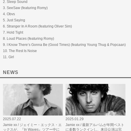
2. Sleep Sound
3. SeeSaw (featuring Romy)
4. Obvs
5. Just Saying
6. Stranger In A Room (featuring Oliver Sim)
7. Hold Tight
8. Loud Places (featuring Romy)
9. I Know There’s Gonna Be (Good Times) (featuring Young Thug & Popcaan)
10. The Rest Is Noise
11. Girl
NEWS
2025.07.22
2025.01.29
Jamie xx / ジェイミー・エックス・エ
Jamie xx / 最新アルバムが年間ベスト
ックスが、『In Waves』ツアー中に
に多数ランクインし、来日公演は完